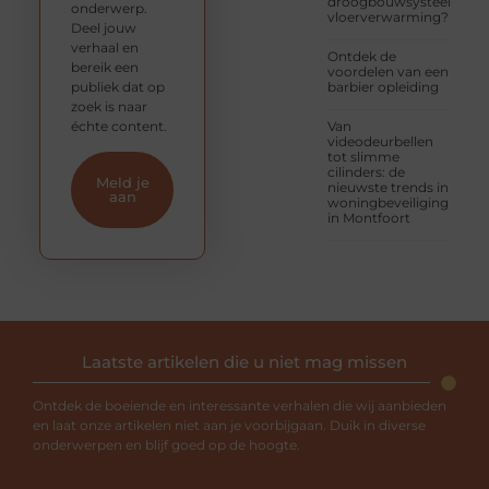
droogbouwsysteem
onderwerp.
vloerverwarming?
Deel jouw
verhaal en
Ontdek de
bereik een
voordelen van een
publiek dat op
barbier opleiding
zoek is naar
échte content.
Van
videodeurbellen
tot slimme
cilinders: de
Meld je
nieuwste trends in
aan
woningbeveiliging
in Montfoort
Laatste artikelen die u niet mag missen
Ontdek de boeiende en interessante verhalen die wij aanbieden
en laat onze artikelen niet aan je voorbijgaan. Duik in diverse
onderwerpen en blijf goed op de hoogte.