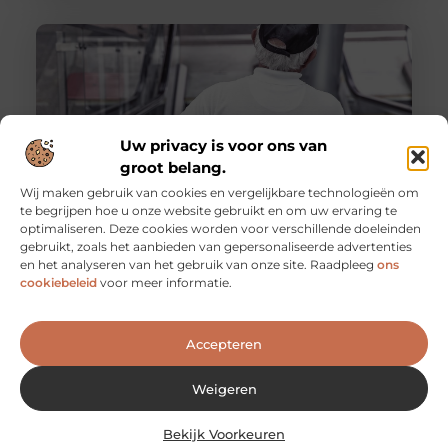
Uw privacy is voor ons van
groot belang.
Wij maken gebruik van cookies en vergelijkbare technologieën om
te begrijpen hoe u onze website gebruikt en om uw ervaring te
optimaliseren. Deze cookies worden voor verschillende doeleinden
De voordelen van het werken als
gebruikt, zoals het aanbieden van gepersonaliseerde advertenties
evenementenbeveiliger in een flexibel systeem
en het analyseren van het gebruik van onze site. Raadpleeg
ons
Werken als evenementenbeveiliger kan een
cookiebeleid
voor meer informatie.
dynamische en uitdagende carrière zijn, vooral wanneer
je kiest voor een flexibel werkmodel. Flexibiliteit
Accepteren
Weigeren
Bekijk Voorkeuren