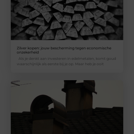
Zilver kopen: jouw bescherming tegen economische
onzekerheid
Als je denkt aan investeren in edelmetalen, komt goud
waarschijnlijk als eerste bij je op. Maar heb je ooit