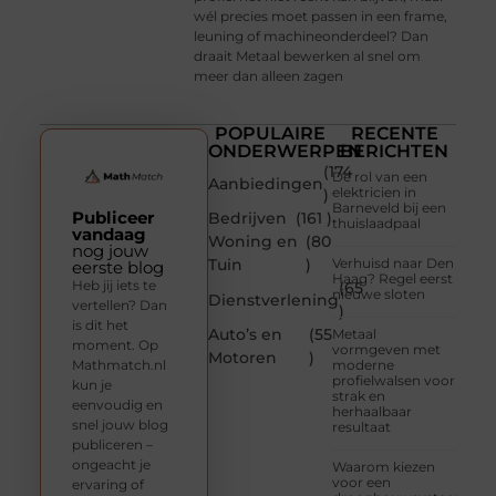
wél precies moet passen in een frame,
leuning of machineonderdeel? Dan
draait Metaal bewerken al snel om
meer dan alleen zagen
POPULAIRE
RECENTE
ONDERWERPEN
BERICHTEN
(174
De rol van een
Aanbiedingen
elektricien in
)
Barneveld bij een
Publiceer
Bedrijven
(161 )
thuislaadpaal
vandaag
Woning en
(80
nog jouw
Tuin
)
Verhuisd naar Den
eerste blog
Haag? Regel eerst
Heb jij iets te
(65
nieuwe sloten
Dienstverlening
vertellen? Dan
)
is dit het
Auto’s en
(55
Metaal
moment. Op
vormgeven met
Motoren
)
Mathmatch.nl
moderne
profielwalsen voor
kun je
strak en
eenvoudig en
herhaalbaar
snel jouw blog
resultaat
publiceren –
ongeacht je
Waarom kiezen
voor een
ervaring of