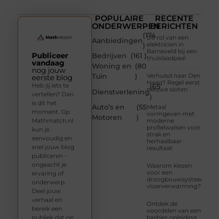
POPULAIRE
RECENTE
ONDERWERPEN
BERICHTEN
(174
De rol van een
Aanbiedingen
elektricien in
)
Barneveld bij een
Publiceer
Bedrijven
(161 )
thuislaadpaal
vandaag
Woning en
(80
nog jouw
Tuin
)
Verhuisd naar Den
eerste blog
Haag? Regel eerst
Heb jij iets te
(65
nieuwe sloten
Dienstverlening
vertellen? Dan
)
is dit het
Auto’s en
(55
Metaal
moment. Op
vormgeven met
Motoren
)
Mathmatch.nl
moderne
profielwalsen voor
kun je
strak en
eenvoudig en
herhaalbaar
snel jouw blog
resultaat
publiceren –
ongeacht je
Waarom kiezen
voor een
ervaring of
droogbouwsysteem
onderwerp.
vloerverwarming?
Deel jouw
verhaal en
Ontdek de
bereik een
voordelen van een
publiek dat op
barbier opleiding