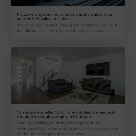
Metaal vormgeven met moderne profielwalsen voor
strak en herhaalbaar resultaat
Sta je voor een project waarbij een profiel net niet recht
kan blijven, maar wél precies moet passen in een
Van videodeurbellen tot slimme cilinders: de nieuwste
trends in woningbeveiliging in Montfoort
Woningbeveiliging is de afgelopen jaren sterk
veranderd. Waar vroeger een stevig slot op de voordeur
voldoende werd geacht, kiezen steeds