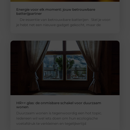
Energie voor elk moment: jouw betrouwbare
batterijpartner
De essentie van betrouwbare batterijen Stel je voor:
je hebt net een nieuwe gadget gekocht, maar de
HR++ glas: de onmisbare schakel voor duurzaam
wonen
Duurzaam wonen is tegenwoordig een hot topic.
Iedereen wil wel iets doen om hun ecologische
voetafdruk te verkleinen en tegelijkertijd