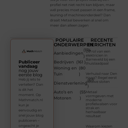
profiel net niet recht kan blijven, maar
wél precies moet passen in een frame,
leuning of machineonderdeel? Dan
draait Metaal bewerken al snel om
meer dan alleen zagen
POPULAIRE
RECENTE
ONDERWERPEN
BERICHTEN
(174
De rol van een
Aanbiedingen
elektricien in
)
Barneveld bij een
Publiceer
Bedrijven
(161 )
thuislaadpaal
vandaag
Woning en
(80
nog jouw
Tuin
)
Verhuisd naar Den
eerste blog
Haag? Regel eerst
Heb jij iets te
(65
nieuwe sloten
Dienstverlening
vertellen? Dan
)
is dit het
Auto’s en
(55
Metaal
moment. Op
vormgeven met
Motoren
)
Mathmatch.nl
moderne
profielwalsen voor
kun je
strak en
eenvoudig en
herhaalbaar
snel jouw blog
resultaat
publiceren –
ongeacht je
Waarom kiezen