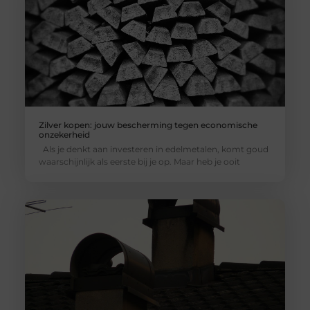
Zilver kopen: jouw bescherming tegen economische
onzekerheid
Als je denkt aan investeren in edelmetalen, komt goud
waarschijnlijk als eerste bij je op. Maar heb je ooit