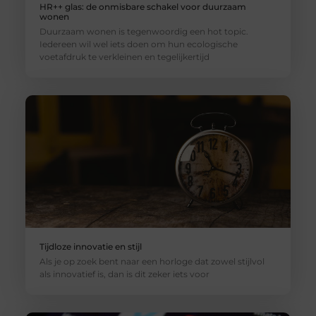
HR++ glas: de onmisbare schakel voor duurzaam
wonen
Duurzaam wonen is tegenwoordig een hot topic.
Iedereen wil wel iets doen om hun ecologische
voetafdruk te verkleinen en tegelijkertijd
Tijdloze innovatie en stijl
Als je op zoek bent naar een horloge dat zowel stijlvol
als innovatief is, dan is dit zeker iets voor