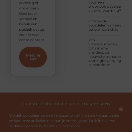
voor een
ervaring of
droogbouwsysteem
onderwerp.
vloerverwarming?
Deel jouw
verhaal en
Ontdek de
bereik een
voordelen van een
publiek dat op
barbier opleiding
zoek is naar
échte content.
Van
videodeurbellen
tot slimme
cilinders: de
Meld je
nieuwste trends in
aan
woningbeveiliging
in Montfoort
Laatste artikelen die u niet mag missen
Ontdek de boeiende en interessante verhalen die wij aanbieden
en laat onze artikelen niet aan je voorbijgaan. Duik in diverse
onderwerpen en blijf goed op de hoogte.