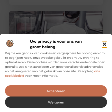
Uw privacy is voor ons van
groot belang.
Wij maken gebruik van cookies en vergelijkbare technologieën om
te begrijpen hoe u onze website gebruikt en om uw ervaring te
optimaliseren. Deze cookies worden voor verschillende doeleinden
De voordelen van het werken als
gebruikt, zoals het aanbieden van gepersonaliseerde advertenties
evenementenbeveiliger in een flexibel systeem
en het analyseren van het gebruik van onze site. Raadpleeg
ons
Werken als evenementenbeveiliger kan een
cookiebeleid
voor meer informatie.
dynamische en uitdagende carrière zijn, vooral wanneer
je kiest voor een flexibel werkmodel. Flexibiliteit
Accepteren
Weigeren