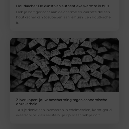
Houtkachel: De kunst van authentieke warmte in huis
Heb je ooit gedacht aan de charme en warmte die een
houtkachel kan toevoegen aan je huis? Een houtkachel
is
Zilver kopen: jouw bescherming tegen economische
onzekerheid
Als je denkt aan investeren in edelmetalen, komt goud
waarschijnlijk als eerste bij je op. Maar heb je ooit