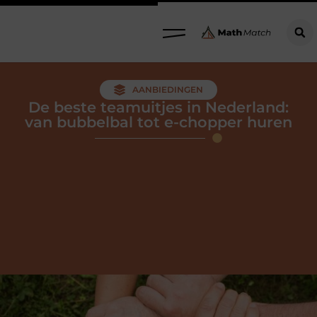
AANBIEDINGEN
De beste teamuitjes in Nederland:
van bubbelbal tot e-chopper huren