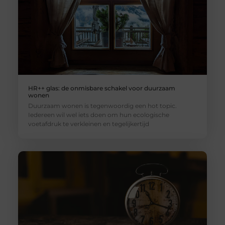
HR++ glas: de onmisbare schakel voor duurzaam
wonen
Duurzaam wonen is tegenwoordig een hot topic.
Iedereen wil wel iets doen om hun ecologische
voetafdruk te verkleinen en tegelijkertijd