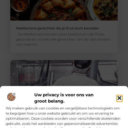
Mediterrane gerechten die je thuis kunt bereiden
De Mediterrane keuken staat bekend om zijn frisse,
gezonde en smaakvolle gerechten. Van de rijke smaken
van Italië tot
Uw privacy is voor ons van
groot belang.
Wij maken gebruik van cookies en vergelijkbare technologieën om
te begrijpen hoe u onze website gebruikt en om uw ervaring te
optimaliseren. Deze cookies worden voor verschillende doeleinden
De voordelen van het werken als
gebruikt, zoals het aanbieden van gepersonaliseerde advertenties
evenementenbeveiliger in een flexibel systeem