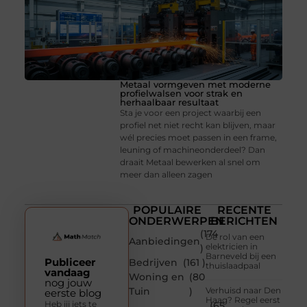
Metaal vormgeven met moderne
profielwalsen voor strak en
herhaalbaar resultaat
Sta je voor een project waarbij een
profiel net niet recht kan blijven, maar
wél precies moet passen in een frame,
leuning of machineonderdeel? Dan
draait Metaal bewerken al snel om
meer dan alleen zagen
POPULAIRE
RECENTE
ONDERWERPEN
BERICHTEN
(174
De rol van een
Aanbiedingen
elektricien in
)
Barneveld bij een
Publiceer
Bedrijven
(161 )
thuislaadpaal
vandaag
Woning en
(80
nog jouw
Tuin
)
Verhuisd naar Den
eerste blog
Haag? Regel eerst
Heb jij iets te
(65