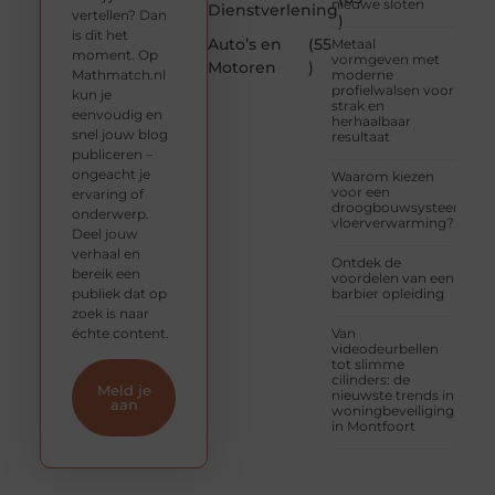
nieuwe sloten
Dienstverlening
vertellen? Dan
)
is dit het
Auto’s en
(55
Metaal
moment. Op
vormgeven met
Motoren
)
Mathmatch.nl
moderne
profielwalsen voor
kun je
strak en
eenvoudig en
herhaalbaar
snel jouw blog
resultaat
publiceren –
ongeacht je
Waarom kiezen
voor een
ervaring of
droogbouwsysteem
onderwerp.
vloerverwarming?
Deel jouw
verhaal en
Ontdek de
bereik een
voordelen van een
publiek dat op
barbier opleiding
zoek is naar
échte content.
Van
videodeurbellen
tot slimme
cilinders: de
Meld je
nieuwste trends in
aan
woningbeveiliging
in Montfoort