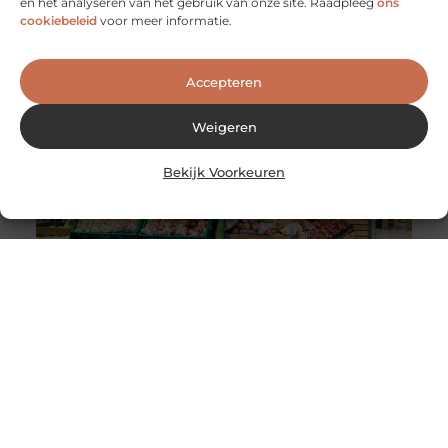
en het analyseren van het gebruik van onze site. Raadpleeg
ons
Werken als evenementenbeveiliger kan een
cookiebeleid
voor meer informatie.
dynamische en uitdagende carrière zijn, vooral wanneer
je kiest voor een flexibel werkmodel. Flexibiliteit
Accepteren
Weigeren
Bekijk Voorkeuren
Wereldwijde levering van Nederlandse en Belgische
producten
De wereldwijde e-commerce markt heeft de afgelopen
jaren een enorme groei doorgemaakt. Dankzij
globalisering en technologische vooruitgang is het nu