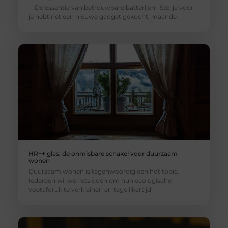
De essentie van betrouwbare batterijen Stel je voor:
je hebt net een nieuwe gadget gekocht, maar de
HR++ glas: de onmisbare schakel voor duurzaam
wonen
Duurzaam wonen is tegenwoordig een hot topic.
Iedereen wil wel iets doen om hun ecologische
voetafdruk te verkleinen en tegelijkertijd