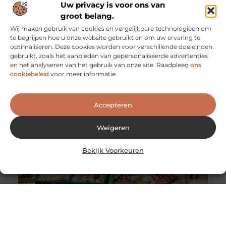
Uw privacy is voor ons van
groot belang.
Wij maken gebruik van cookies en vergelijkbare technologieën om
te begrijpen hoe u onze website gebruikt en om uw ervaring te
optimaliseren. Deze cookies worden voor verschillende doeleinden
De voordelen van het werken als
gebruikt, zoals het aanbieden van gepersonaliseerde advertenties
evenementenbeveiliger in een flexibel systeem
en het analyseren van het gebruik van onze site. Raadpleeg
ons
Werken als evenementenbeveiliger kan een
cookiebeleid
voor meer informatie.
dynamische en uitdagende carrière zijn, vooral wanneer
je kiest voor een flexibel werkmodel. Flexibiliteit
Accepteren
Weigeren
Bekijk Voorkeuren
Wereldwijde levering van Nederlandse en Belgische