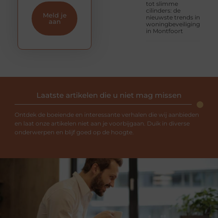
tot slimme
cilinders: de
Meld je
nieuwste trends in
aan
woningbeveiliging
in Montfoort
Laatste artikelen die u niet mag missen
Ontdek de boeiende en interessante verhalen die wij aanbieden
en laat onze artikelen niet aan je voorbijgaan. Duik in diverse
onderwerpen en blijf goed op de hoogte.