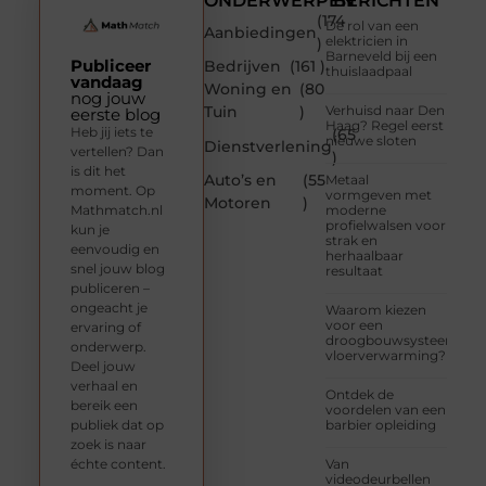
ONDERWERPEN
BERICHTEN
(174
De rol van een
Aanbiedingen
elektricien in
)
Barneveld bij een
Publiceer
Bedrijven
(161 )
thuislaadpaal
vandaag
Woning en
(80
nog jouw
Tuin
)
Verhuisd naar Den
eerste blog
Haag? Regel eerst
Heb jij iets te
(65
nieuwe sloten
Dienstverlening
vertellen? Dan
)
is dit het
Auto’s en
(55
Metaal
moment. Op
vormgeven met
Motoren
)
Mathmatch.nl
moderne
profielwalsen voor
kun je
strak en
eenvoudig en
herhaalbaar
snel jouw blog
resultaat
publiceren –
ongeacht je
Waarom kiezen
voor een
ervaring of
droogbouwsysteem
onderwerp.
vloerverwarming?
Deel jouw
verhaal en
Ontdek de
bereik een
voordelen van een
publiek dat op
barbier opleiding
zoek is naar
échte content.
Van
videodeurbellen