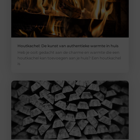
Houtkachel: De kunst van authentieke warmte in huis
Heb je ooit gedacht aan de charme en warmte die een
houtkachel kan toevoegen aan je huis? Een houtkachel
is