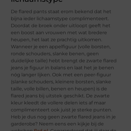
De flared pants staat erom bekend dat het
bijna ieder lichaamstype complimenteert.
Doordat de broek onder uitloopt geeft het
een boost aan vrouwen met wat bredere
heupen, het laat ze prachtig uitkomen.
Wanneer je een appelfiguur (volle borsten,
ronde schouders, slanke benen, geen
duidelijke taille) hebt brengt de zwarte flared
jeans je figuur in balans en laat het je benen
nóg langer lijken. Ook met een peer-figuur
(slanke schouders, kleinere borsten, slanke
taille, volle billen, benen en heupen) is de
flared jeans bij uitstek geschikt. De zwarte
kleur kleedt de vollere delen iets af maar
complimenteert ook juist je sterke punten.
Heb je dus nog geen zwarte flared jeans in je
garderobe? Neem eens een kijkje bij de
webshop
flrd.nl
. Gegarandeerd dat jij daar de