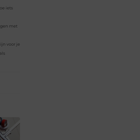
oe iets
ngen met
ijn voor je
als