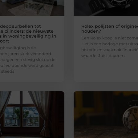
ideodeurbellen tot
Rolex polijsten of origine
e cilinders: de nieuwste
houden?
s in woningbeveiliging in
Een Rolex koop je niet zoma
oort
Het is een horloge met uitstr
beveiliging is de
historie en vaak ook financi
pen jaren sterk veranderd.
waarde. Juist daarom
roeger een stevig slot op de
ur voldoende werd geacht,
 steeds