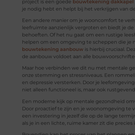
project is een goede
bouwtekening dakkapel
je nodig hebt en helpt bij het verkrijgen van
Een andere manier om je wooncomfort te verh
leefruimte aanzienlijk vergroten en biedt je de
behoeften. Of het nu gaat om een rustige lees
helpen om een omgeving te scheppen die je 
bouwtekening aanbouw
is hierbij cruciaal. D
de aanbouw voldoet aan alle bouwvoorschrifte
Maar hoe verbinden we dit nu met mentale ge
onze stemming en stressniveaus. Een rommeli
en depressie versterken. Door je leefomgeving 
niet alleen functioneel is, maar ook rustgeven
Een moderne kijk op mentale gezondheid omvat 
Door proactief te zijn en je woonomgeving te v
een investering in jezelf die op de lange termi
als je in een lichte, ruime kamer zit die precie
Bovendien kan het proces van het plannen en u