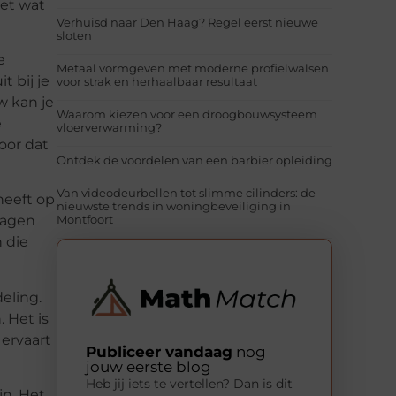
eet wat
Verhuisd naar Den Haag? Regel eerst nieuwe
sloten
e
Metaal vormgeven met moderne profielwalsen
t bij je
voor strak en herhaalbaar resultaat
w kan je
Waarom kiezen voor een droogbouwsysteem
e
vloerverwarming?
voor dat
Ontdek de voordelen van een barbier opleiding
Van videodeurbellen tot slimme cilinders: de
heeft op
nieuwste trends in woningbeveiliging in
Montfoort
hagen
 die
eling.
 Het is
 ervaart
Publiceer vandaag
nog
jouw eerste blog
Heb jij iets te vertellen? Dan is dit
jn. Het