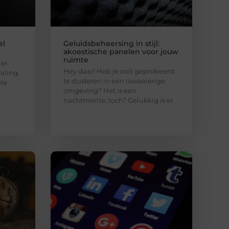
el
Geluidsbeheersing in stijl:
akoestische panelen voor jouw
ruimte
ar.
Hey daar! Heb je ooit geprobeerd
aling,
te studeren in een lawaaierige
ële
omgeving? Het is een
nachtmerrie, toch? Gelukkig is er