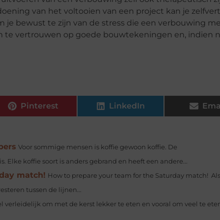
doening van het voltooien van een project kan je zelfve
om je bewust te zijn van de stress die een verbouwing me
m te vertrouwen op goede bouwtekeningen en, indien n
Pinterest
LinkedIn
Ema
bers
Voor sommige mensen is koffie gewoon koffie. De
is. Elke koffie soort is anders gebrand en heeft een andere...
rday match!
How to prepare your team for the Saturday match! Als 
esteren tussen de lijnen...
el verleidelijk om met de kerst lekker te eten en vooral om veel te ete