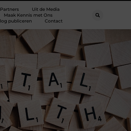
Partners
Uit de Media
Maak Kennis met Ons
log publiceren
Contact