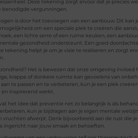
essentieel. Deze tekening zorgt ervoor dat je precies w
 de benodigde vergunningen.
ogen is door het toevoegen van een aanbouw. Dit kan j
 mogelijkheid om een speciale plek te creëren die aanslui
hoek, een lichte serre of een ruime keuken, een aanbou
mentale gezondheid ondersteunt. Een goed doordacht
eze tekening helpt je om je visie te realiseren en zorgt er
n.
zondheid? Het is bewezen dat onze omgeving invloed 
ge, krappe of donkere ruimte kan gevoelens van onbe
aan te passen en te verbeteren, kun je een plek creëren
d en inspirerend werkt.
het idee dat preventie net zo belangrijk is als behand
erbeteren, kun je bijdragen aan je eigen mentale welzijn.
jn vruchten afwerpt. Denk bijvoorbeeld aan de rust die je
s is ingericht naar jouw smaak en behoeften.
itvoeren van een verbouwing zelf ook therapeutisch zi