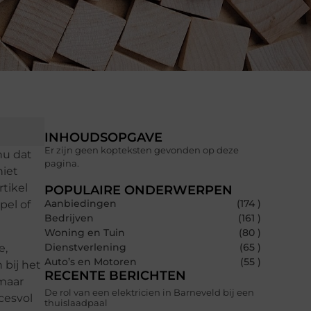
INHOUDSOPGAVE
Er zijn geen kopteksten gevonden op deze
nu dat
pagina.
niet
tikel
POPULAIRE ONDERWERPEN
Aanbiedingen
(174 )
pel of
Bedrijven
(161 )
Woning en Tuin
(80 )
Dienstverlening
(65 )
e,
Auto’s en Motoren
(55 )
 bij het
RECENTE BERICHTEN
 maar
De rol van een elektricien in Barneveld bij een
cesvol
thuislaadpaal