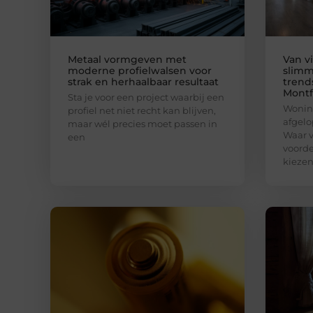
Metaal vormgeven met
Van v
moderne profielwalsen voor
slimm
strak en herhaalbaar resultaat
trend
Montf
Sta je voor een project waarbij een
Woning
profiel net niet recht kan blijven,
afgelo
maar wél precies moet passen in
Waar v
een
voorde
kiezen