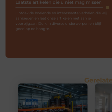
Laatste artikelen die u niet mag missen
Ontdek de boeiende en interessante verhalen die wij
aanbieden en laat onze artikelen niet aan je
voorbijgaan. Duik in diverse onderwerpen en blijf
goed op de hoogte.
Gerelate