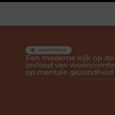
AANBIEDINGEN
Een moderne kijk op de
invloed van wooncomfo
op mentale gezondheid