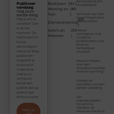
Barneveld bij een
Publiceer
Bedrijven
(161 )
thuislaadpaal
vandaag
Woning en
(80
nog jouw
Tuin
)
Verhuisd naar Den
eerste blog
Haag? Regel eerst
Heb jij iets te
(65
nieuwe sloten
Dienstverlening
vertellen? Dan
)
is dit het
Auto’s en
(55
Metaal
moment. Op
vormgeven met
Motoren
)
Mathmatch.nl
moderne
profielwalsen voor
kun je
strak en
eenvoudig en
herhaalbaar
snel jouw blog
resultaat
publiceren –
ongeacht je
Waarom kiezen
voor een
ervaring of
droogbouwsysteem
onderwerp.
vloerverwarming?
Deel jouw
verhaal en
Ontdek de
bereik een
voordelen van een
publiek dat op
barbier opleiding
zoek is naar
échte content.
Van
videodeurbellen
tot slimme
cilinders: de
Meld je
nieuwste trends in
aan