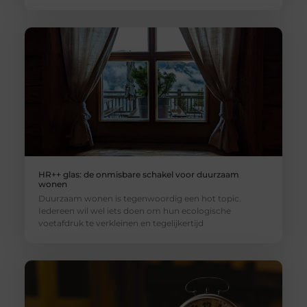
HR++ glas: de onmisbare schakel voor duurzaam
wonen
Duurzaam wonen is tegenwoordig een hot topic.
Iedereen wil wel iets doen om hun ecologische
voetafdruk te verkleinen en tegelijkertijd