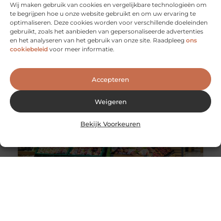
Wij maken gebruik van cookies en vergelijkbare technologieën om
te begrijpen hoe u onze website gebruikt en om uw ervaring te
optimaliseren. Deze cookies worden voor verschillende doeleinden
De voordelen van het werken als
gebruikt, zoals het aanbieden van gepersonaliseerde advertenties
evenementenbeveiliger in een flexibel systeem
en het analyseren van het gebruik van onze site. Raadpleeg
ons
Werken als evenementenbeveiliger kan een
cookiebeleid
voor meer informatie.
dynamische en uitdagende carrière zijn, vooral wanneer
je kiest voor een flexibel werkmodel. Flexibiliteit
Accepteren
Weigeren
Bekijk Voorkeuren
Wereldwijde levering van Nederlandse en Belgische
producten
De wereldwijde e-commerce markt heeft de afgelopen