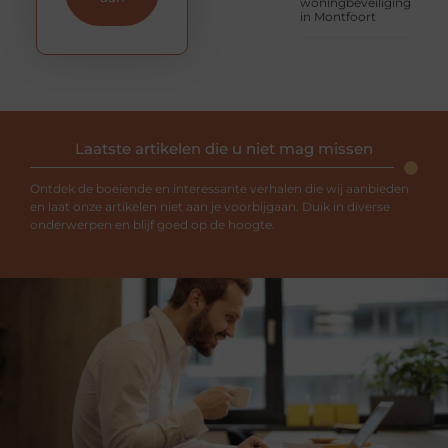
woningbeveiliging
in Montfoort
Laatste artikelen die u niet mag missen
Ontdek de boeiende en interessante verhalen die wij aanbieden
en laat onze artikelen niet aan je voorbijgaan. Duik in diverse
onderwerpen en blijf goed op de hoogte.