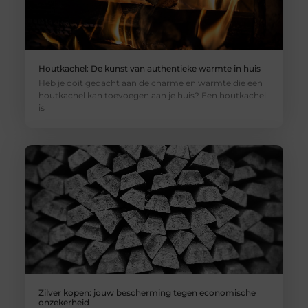
Houtkachel: De kunst van authentieke warmte in huis
Heb je ooit gedacht aan de charme en warmte die een
houtkachel kan toevoegen aan je huis? Een houtkachel
is
Zilver kopen: jouw bescherming tegen economische
onzekerheid