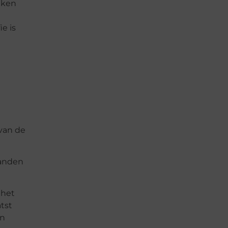
aken
e is
 van de
aanden
 het
tst
en