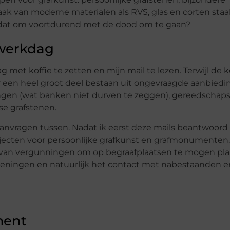
 van moderne materialen als RVS, glas en corten staal
 is dat om voortdurend met de dood om te gaan?
werkdag
met koffie te zetten en mijn mail te lezen. Terwijl de k
oor een heel groot deel bestaan uit ongevraagde aanbiedi
ngen (wat banken niet durven te zeggen), gereedschap
se grafstenen.
 aanvragen tussen. Nadat ik eerst deze mails beantwoord
jecten voor persoonlijke grafkunst en grafmonumenten
en van vergunningen om op begraafplaatsen te mogen pla
keningen en natuurlijk het contact met nabestaanden e
ment