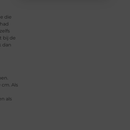
ie die
 had
zelfs
 bij de
k dan
pen.
 cm. Als
n als