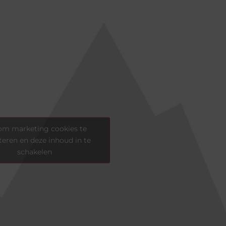
 om marketing cookies te
eren en deze inhoud in te
schakelen