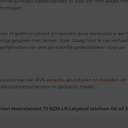
elmatig kiezen nabestaanden er voor om met elkaar he
te dragen.
eken of grafmonument en spreekt deze werkwijze u aa
akingsgesprek met Jeroen Stok. Graag hoor ik uw verhaa
gelijkheden van een persoonlijk gedenkteken voor uw
 kunstenaar van
RVS awards, sculpturen en beelden en
 grafkunstmonumenten in opdracht maakt.
n Moezelstraat 72 8226 LB Lelystad telefoon 06 49 3