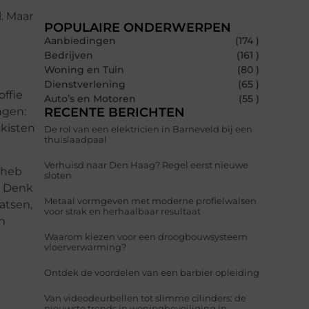
. Maar
POPULAIRE ONDERWERPEN
Aanbiedingen
(174 )
Bedrijven
(161 )
Woning en Tuin
(80 )
Dienstverlening
(65 )
offie
Auto’s en Motoren
(55 )
ngen:
RECENTE BERICHTEN
skisten
De rol van een elektricien in Barneveld bij een
thuislaadpaal
Verhuisd naar Den Haag? Regel eerst nieuwe
 heb
sloten
. Denk
Metaal vormgeven met moderne profielwalsen
atsen,
voor strak en herhaalbaar resultaat
n
Waarom kiezen voor een droogbouwsysteem
vloerverwarming?
Ontdek de voordelen van een barbier opleiding
Van videodeurbellen tot slimme cilinders: de
nieuwste trends in woningbeveiliging in