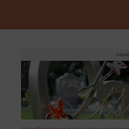
Gepub
Als
grafkunstenaar
maak je iedere dag ontwerp