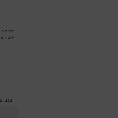
t
n? Neem
l en uw
51 338