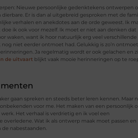
twerpen: Nieuwe persoonlijke gedenktekens ontwerpen 
ierbare. Er is dan al uitgebreid gesproken met de fami
nlijke verhalen en anekdotes aan de orde geweest. Ik m
doe ik ook voor mezelf. Ik moet er niet aan denken dat 
or waken, want ik hoor natuurlijk erg veel verschillende
 nog niet eerder ontmoet had. Gelukkig is zo’n ontmoet
erinneringen. Ja regelmatig wordt er ook gelachen en zi
n de uitvaart
blijkt vaak mooie herinneringen op te roe
umenten
vaker gaan spreken en steeds beter leren kennen. Maar 
els onbekenden voor me. Het maken van een persoonlijk 
erk. Het verhaal is verdrietig en ik voel een
e overledene. Wat ik als ontwerp maak moet passen en
n de nabestaanden.