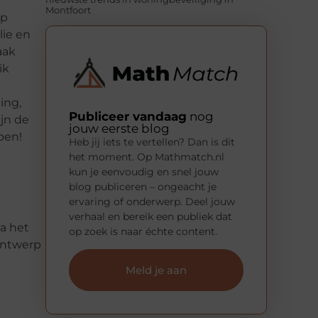
Montfoort
op
lie en
aak
ik
ing,
Publiceer vandaag
nog
jn de
jouw eerste blog
pen!
Heb jij iets te vertellen? Dan is dit
het moment. Op Mathmatch.nl
kun je eenvoudig en snel jouw
blog publiceren – ongeacht je
ervaring of onderwerp. Deel jouw
verhaal en bereik een publiek dat
na het
op zoek is naar échte content.
ontwerp
Meld je aan