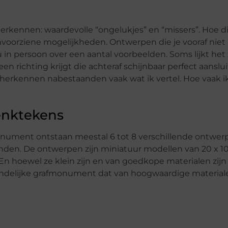
 herkennen: waardevolle “ongelukjes” en “missers”. Hoe d
voorziene mogelijkheden. Ontwerpen die je vooraf niet
 in persoon over een aantal voorbeelden. Soms lijkt het 
 richting krijgt die achteraf schijnbaar perfect aansluit
och herkennen nabestaanden vaak wat ik vertel. Hoe vaak i
enktekens
onument ontstaan meestal 6 tot 8 verschillende ontwer
den. De ontwerpen zijn miniatuur modellen van 20 x 10
 En hoewel ze klein zijn en van goedkope materialen zijn
teindelijke grafmonument dat van hoogwaardige materiale