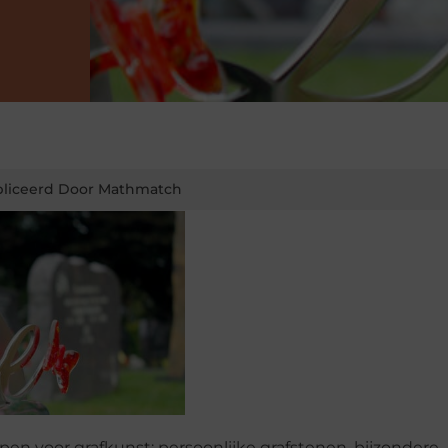
liceerd Door Mathmatch
en voor grafkunst: persoonlijke grafstenen, bijzondere