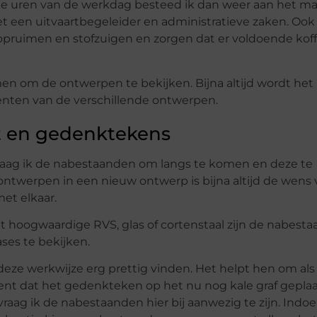
tste uren van de werkdag besteed ik dan weer aan het m
met een uitvaartbegeleider en administratieve zaken. Ook
pruimen en stofzuigen en zorgen dat er voldoende koffi
en om de ontwerpen te bekijken. Bijna altijd wordt het
enten van de verschillende ontwerpen.
st en gedenktekens
raag ik de nabestaanden om langs te komen en deze te
ntwerpen in een nieuw ontwerp is bijna altijd de wens
et elkaar.
t hoogwaardige RVS, glas of cortenstaal zijn de nabest
ses te bekijken.
deze werkwijze erg prettig vinden. Het helpt hen om als
nt dat het gedenkteken op het nu nog kale graf geplaa
aag ik de nabestaanden hier bij aanwezig te zijn. Indo