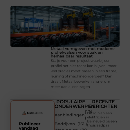
Metaal vormgeven met moderne
profielwalsen voor strak en
herhaalbaar resultaat
Sta je voor een project waarbij een
profiel net niet recht kan blijven, maar
wél precies moet passen in een frame,
leuning of machineonderdeel? Dan
draait Metaal bewerken al snel om
meer dan alleen zagen
POPULAIRE
RECENTE
ONDERWERPEN
BERICHTEN
(174
De rol van een
Aanbiedingen
elektricien in
)
Barneveld bij een
Publiceer
Bedrijven
(161 )
thuislaadpaal
vandaag