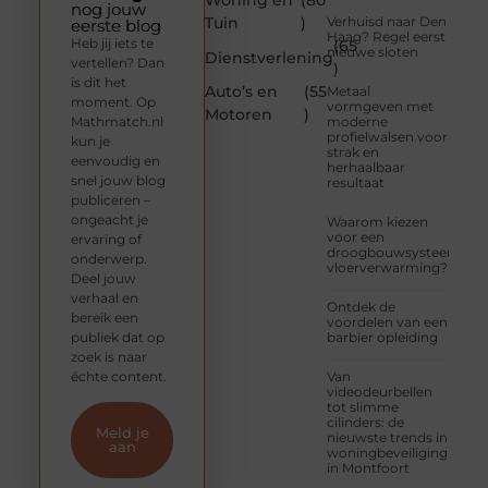
Woning en
(80
nog jouw
Tuin
)
Verhuisd naar Den
eerste blog
Haag? Regel eerst
Heb jij iets te
(65
nieuwe sloten
Dienstverlening
vertellen? Dan
)
is dit het
Auto’s en
(55
Metaal
moment. Op
vormgeven met
Motoren
)
Mathmatch.nl
moderne
profielwalsen voor
kun je
strak en
eenvoudig en
herhaalbaar
snel jouw blog
resultaat
publiceren –
ongeacht je
Waarom kiezen
voor een
ervaring of
droogbouwsysteem
onderwerp.
vloerverwarming?
Deel jouw
verhaal en
Ontdek de
bereik een
voordelen van een
publiek dat op
barbier opleiding
zoek is naar
échte content.
Van
videodeurbellen
tot slimme
cilinders: de
Meld je
nieuwste trends in
aan
woningbeveiliging
in Montfoort