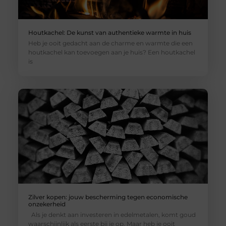
Houtkachel: De kunst van authentieke warmte in huis
Heb je ooit gedacht aan de charme en warmte die een
houtkachel kan toevoegen aan je huis? Een houtkachel
is
Zilver kopen: jouw bescherming tegen economische
onzekerheid
Als je denkt aan investeren in edelmetalen, komt goud
waarschijnlijk als eerste bij je op. Maar heb je ooit