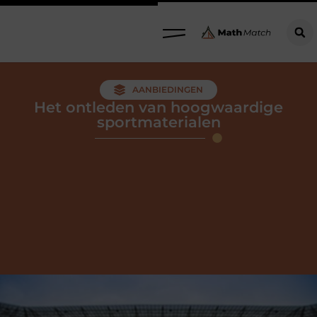
AANBIEDINGEN
Het ontleden van hoogwaardige
sportmaterialen