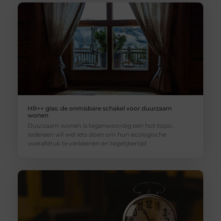
HR++ glas: de onmisbare schakel voor duurzaam
wonen
Duurzaam wonen is tegenwoordig een hot topic.
Iedereen wil wel iets doen om hun ecologische
voetafdruk te verkleinen en tegelijkertijd