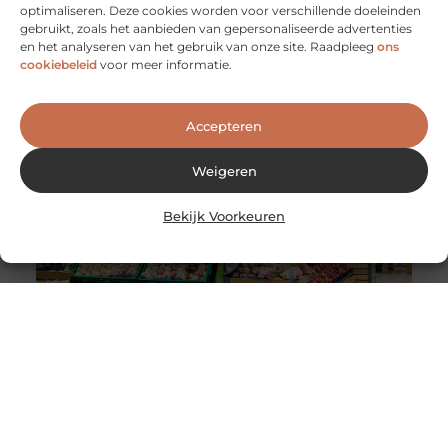
optimaliseren. Deze cookies worden voor verschillende doeleinden
De voordelen van het werken als
gebruikt, zoals het aanbieden van gepersonaliseerde advertenties
evenementenbeveiliger in een flexibel systeem
en het analyseren van het gebruik van onze site. Raadpleeg
ons
Werken als evenementenbeveiliger kan een
cookiebeleid
voor meer informatie.
dynamische en uitdagende carrière zijn, vooral wanneer
je kiest voor een flexibel werkmodel. Flexibiliteit
Accepteren
Weigeren
Bekijk Voorkeuren
Wereldwijde levering van Nederlandse en Belgische
producten
De wereldwijde e-commerce markt heeft de afgelopen
jaren een enorme groei doorgemaakt. Dankzij
globalisering en technologische vooruitgang is het nu