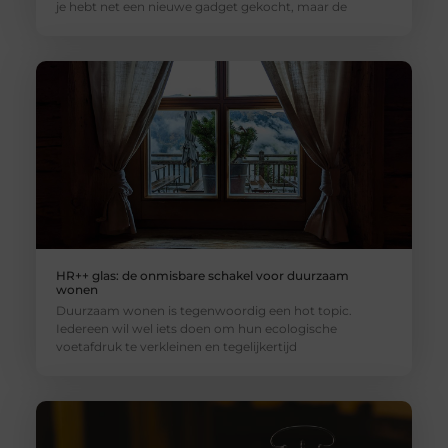
je hebt net een nieuwe gadget gekocht, maar de
HR++ glas: de onmisbare schakel voor duurzaam
wonen
Duurzaam wonen is tegenwoordig een hot topic.
Iedereen wil wel iets doen om hun ecologische
voetafdruk te verkleinen en tegelijkertijd