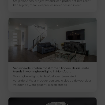
Sta je voor een project waarbij een profiel net niet recht
kan blijven, maar wél precies moet passen in een
Van videodeurbellen tot slimme cilinders: de nieuwste
trends in woningbeveiliging in Montfoort
Woningbeveiliging is de afgelopen jaren sterk
veranderd. Waar vroeger een stevig slot op de voordeur
voldoende werd geacht, kiezen steeds