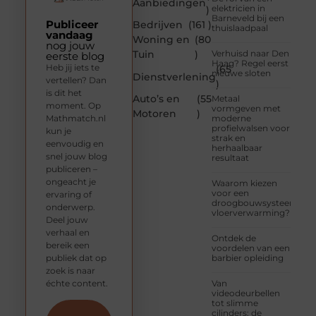
Aanbiedingen
elektricien in
)
Barneveld bij een
Publiceer
Bedrijven
(161 )
thuislaadpaal
vandaag
Woning en
(80
nog jouw
Tuin
)
Verhuisd naar Den
eerste blog
Haag? Regel eerst
Heb jij iets te
(65
nieuwe sloten
Dienstverlening
vertellen? Dan
)
is dit het
Auto’s en
(55
Metaal
moment. Op
vormgeven met
Motoren
)
Mathmatch.nl
moderne
profielwalsen voor
kun je
strak en
eenvoudig en
herhaalbaar
snel jouw blog
resultaat
publiceren –
ongeacht je
Waarom kiezen
voor een
ervaring of
droogbouwsysteem
onderwerp.
vloerverwarming?
Deel jouw
verhaal en
Ontdek de
bereik een
voordelen van een
publiek dat op
barbier opleiding
zoek is naar
échte content.
Van
videodeurbellen
tot slimme
cilinders: de