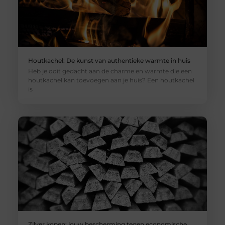
Houtkachel: De kunst van authentieke warmte in huis
Heb je ooit gedacht aan de charme en warmte die een
houtkachel kan toevoegen aan je huis? Een houtkachel
is
Zilver kopen: jouw bescherming tegen economische