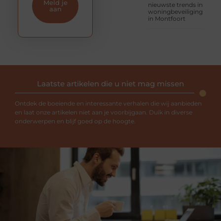
Meld je
nieuwste trends in
aan
woningbeveiliging
in Montfoort
Laatste artikelen die u niet mag missen
Ontdek de boeiende en interessante verhalen die wij aanbieden
en laat onze artikelen niet aan je voorbijgaan. Duik in diverse
onderwerpen en blijf goed op de hoogte.