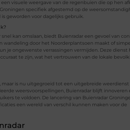
s een visuele weergave van de regenbuien die op hen a
r Groningen specifiek afgestemd op de weersomstandi
 is geworden voor dagelijks gebruik.
jk?
r snel kan omslaan, biedt Buienradar een gevoel van con
 een wandeling door het Noorderplantsoen maakt of sim
kun je ongewenste verrassingen vermijden. Deze dienst 
uraat te zijn, wat het vertrouwen van de lokale bevolk
maar is nu uitgegroeid tot een uitgebreide weerdienst
leerde weersvoorspellingen, Buienradar blijft innoveren
ikers te voldoen. De lancering van Buienradar Groninge
ficaties een wereld van verschil kunnen maken voor de
nradar