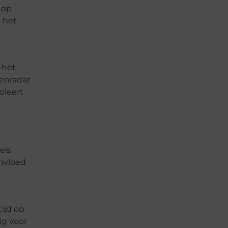
 op
 het
 het
enradar
oleert
eis
invloed
ijd op
ig voor