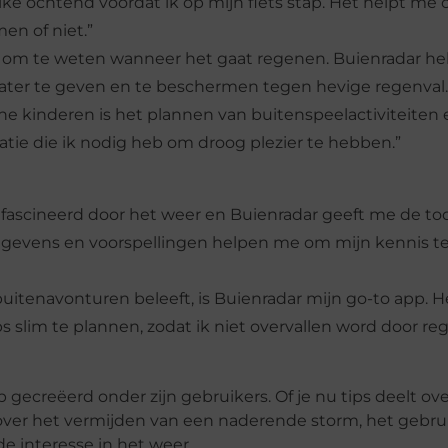
elke ochtend voordat ik op mijn fiets stap. Het helpt me
en of niet.”
rijk om te weten wanneer het gaat regenen. Buienradar h
ter te geven en te beschermen tegen hevige regenval.
ine kinderen is het plannen van buitenspeelactiviteiten
atie die ik nodig heb om droog plezier te hebben.”
gefascineerd door het weer en Buienradar geeft me de to
egevens en voorspellingen helpen me om mijn kennis t
buitenavonturen beleeft, is Buienradar mijn go-to app. H
lim te plannen, zodat ik niet overvallen word door reg
ecreëerd onder zijn gebruikers. Of je nu tips deelt ov
t over het vermijden van een naderende storm, het gebru
 interesse in het weer.