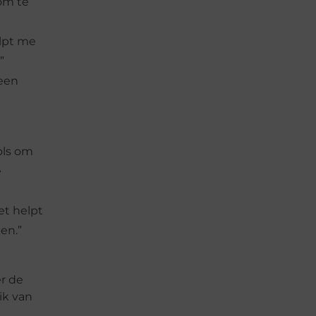
 om te
elpt me
”
 een
ols om
e
et helpt
en.”
er de
ik van