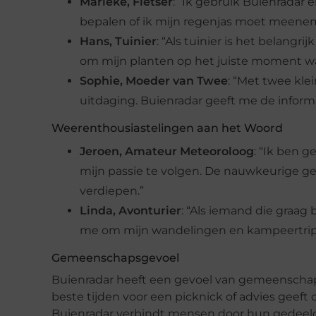
Marieke, Fietser
: “Ik gebruik Buienradar 
bepalen of ik mijn regenjas moet meenem
Hans, Tuinier
: “Als tuinier is het belang
om mijn planten op het juiste moment wa
Sophie, Moeder van Twee
: “Met twee kle
uitdaging. Buienradar geeft me de inform
Weerenthousiastelingen aan het Woord
Jeroen, Amateur Meteoroloog
: “Ik ben 
mijn passie te volgen. De nauwkeurige g
verdiepen.”
Linda, Avonturier
: “Als iemand die graag 
me om mijn wandelingen en kampeertrips s
Gemeenschapsgevoel
Buienradar heeft een gevoel van gemeenschap g
beste tijden voor een picknick of advies geef
Buienradar verbindt mensen door hun gedeelde