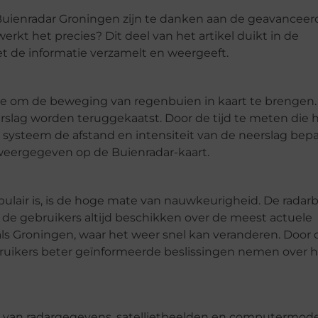
uienradar Groningen zijn te danken aan de geavanceer
erkt het precies? Dit deel van het artikel duikt in de
t de informatie verzamelt en weergeeft.
ie om de beweging van regenbuien in kaart te brengen.
erslag worden teruggekaatst. Door de tijd te meten die 
 systeem de afstand en intensiteit van de neerslag bepa
weergegeven op de Buienradar-kaart.
lair is, is de hoge mate van nauwkeurigheid. De radar
 de gebruikers altijd beschikken over de meest actuele
io als Groningen, waar het weer snel kan veranderen. Door 
uikers beter geïnformeerde beslissingen nemen over 
 van radargegevens, satellietbeelden en computermode