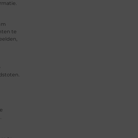
rmatie.
rum
nten te
eelden,
e
dstoten.
le
.