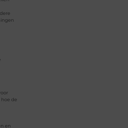
ndere
ningen
e
voor
n hoe de
en en