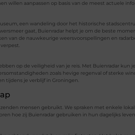
annen willen aanpassen op basis van de meest actuele info
Museum, een wandeling door het historische stadscent
uwersmeer gaat, Buienradar helpt je om de beste mome
maken van de nauwkeurige weersvoorspellingen en radarb
 verpest.
n op de veiligheid van je reis. Met Buienradar kun j
somstandigheden zoals hevige regenval of sterke win
n tijdens je verblijf in Groningen.
hap
uizenden mensen gebruikt. We spraken met enkele loka
en hoe zij Buienradar gebruiken in hun dagelijks leven