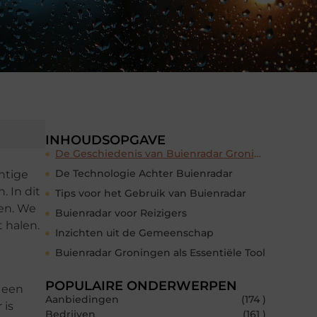
INHOUDSOPGAVE
De Geschiedenis van Buienradar Groningen
De Technologie Achter Buienradar
htige
 In dit
Tips voor het Gebruik van Buienradar
gen. We
Buienradar voor Reizigers
t halen.
Inzichten uit de Gemeenschap
Buienradar Groningen als Essentiële Tool
POPULAIRE ONDERWERPEN
t een
Aanbiedingen
(174 )
 is
Bedrijven
(161 )