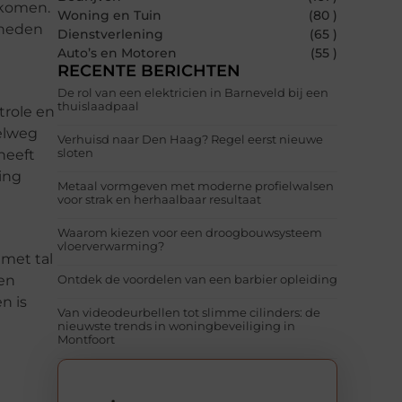
fkomen.
Woning en Tuin
(80 )
gheden
Dienstverlening
(65 )
Auto’s en Motoren
(55 )
RECENTE BERICHTEN
De rol van een elektricien in Barneveld bij een
thuislaadpaal
trole en
pelweg
Verhuisd naar Den Haag? Regel eerst nieuwe
sloten
heeft
ing
Metaal vormgeven met moderne profielwalsen
voor strak en herhaalbaar resultaat
Waarom kiezen voor een droogbouwsysteem
vloerverwarming?
 met tal
 en
Ontdek de voordelen van een barbier opleiding
n is
Van videodeurbellen tot slimme cilinders: de
nieuwste trends in woningbeveiliging in
Montfoort