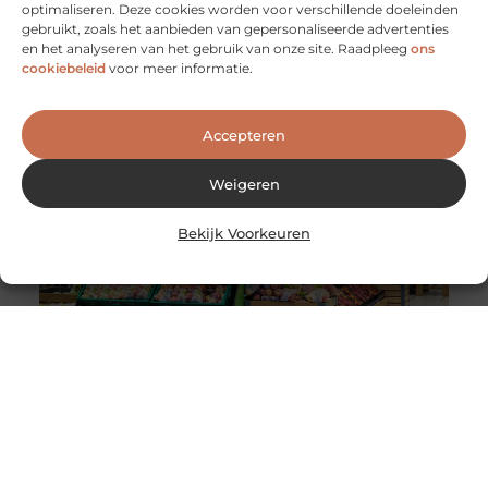
optimaliseren. Deze cookies worden voor verschillende doeleinden
De voordelen van het werken als
gebruikt, zoals het aanbieden van gepersonaliseerde advertenties
evenementenbeveiliger in een flexibel systeem
en het analyseren van het gebruik van onze site. Raadpleeg
ons
Werken als evenementenbeveiliger kan een
cookiebeleid
voor meer informatie.
dynamische en uitdagende carrière zijn, vooral wanneer
je kiest voor een flexibel werkmodel. Flexibiliteit
Accepteren
Weigeren
Bekijk Voorkeuren
Wereldwijde levering van Nederlandse en Belgische
producten
De wereldwijde e-commerce markt heeft de afgelopen
jaren een enorme groei doorgemaakt. Dankzij
globalisering en technologische vooruitgang is het nu