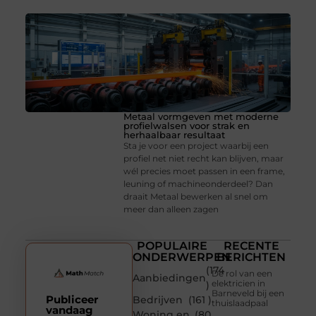
Metaal vormgeven met moderne
profielwalsen voor strak en
herhaalbaar resultaat
Sta je voor een project waarbij een
profiel net niet recht kan blijven, maar
wél precies moet passen in een frame,
leuning of machineonderdeel? Dan
draait Metaal bewerken al snel om
meer dan alleen zagen
POPULAIRE
RECENTE
ONDERWERPEN
BERICHTEN
(174
De rol van een
Aanbiedingen
elektricien in
)
Barneveld bij een
Publiceer
Bedrijven
(161 )
thuislaadpaal
vandaag
Woning en
(80