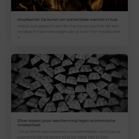
Houtkachel: De kunst van authentieke warmte in huis
Heb je ooit gedacht aan de charme en warmte die een
houtkachel kan toevoegen aan je huis? Een houtkachel
is
Zilver kopen: jouw bescherming tegen economische
onzekerheid
Als je denkt aan investeren in edelmetalen, komt goud
waarschijnlijk als eerste bij je op. Maar heb je ooit