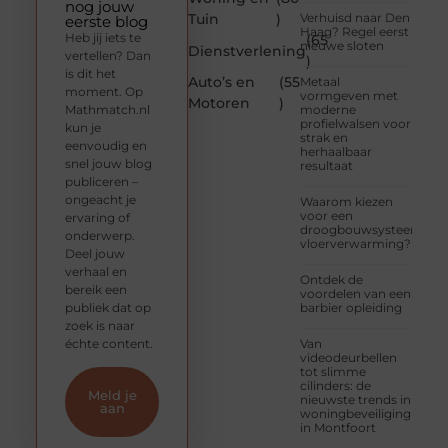
nog jouw
Tuin
)
Verhuisd naar Den
eerste blog
Haag? Regel eerst
Heb jij iets te
(65
nieuwe sloten
Dienstverlening
vertellen? Dan
)
is dit het
Auto’s en
(55
Metaal
moment. Op
vormgeven met
Motoren
)
Mathmatch.nl
moderne
profielwalsen voor
kun je
strak en
eenvoudig en
herhaalbaar
snel jouw blog
resultaat
publiceren –
ongeacht je
Waarom kiezen
voor een
ervaring of
droogbouwsysteem
onderwerp.
vloerverwarming?
Deel jouw
verhaal en
Ontdek de
bereik een
voordelen van een
publiek dat op
barbier opleiding
zoek is naar
échte content.
Van
videodeurbellen
tot slimme
cilinders: de
Meld je
nieuwste trends in
aan
woningbeveiliging
in Montfoort