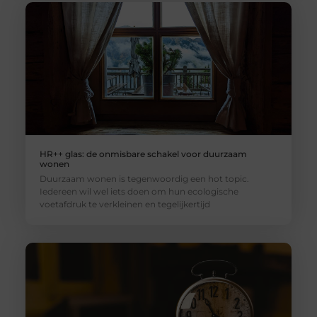
HR++ glas: de onmisbare schakel voor duurzaam
wonen
Duurzaam wonen is tegenwoordig een hot topic.
Iedereen wil wel iets doen om hun ecologische
voetafdruk te verkleinen en tegelijkertijd