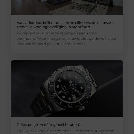
Van videodeurbellen tot slimme cilinders: de nieuwste
trends in woningbeveiliging in Montfoort
Woningbeveiliging is de afgelopen jaren sterk
veranderd. Waar vroeger een stevig slot op de voordeur
voldoende werd geacht, kiezen steeds
Rolex polijsten of origineel houden?
Een Rolex koop je niet zomaar. Het is een horloge met