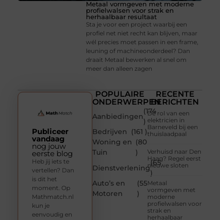
Metaal vormgeven met moderne
profielwalsen voor strak en
herhaalbaar resultaat
Sta je voor een project waarbij een
profiel net niet recht kan blijven, maar
wél precies moet passen in een frame,
leuning of machineonderdeel? Dan
draait Metaal bewerken al snel om
meer dan alleen zagen
POPULAIRE
RECENTE
ONDERWERPEN
BERICHTEN
(174
De rol van een
Aanbiedingen
elektricien in
)
Barneveld bij een
Publiceer
Bedrijven
(161 )
thuislaadpaal
vandaag
Woning en
(80
nog jouw
Tuin
)
Verhuisd naar Den
eerste blog
Haag? Regel eerst
Heb jij iets te
(65
nieuwe sloten
Dienstverlening
vertellen? Dan
)
is dit het
Auto’s en
(55
Metaal
moment. Op
vormgeven met
Motoren
)
Mathmatch.nl
moderne
profielwalsen voor
kun je
strak en
eenvoudig en
herhaalbaar