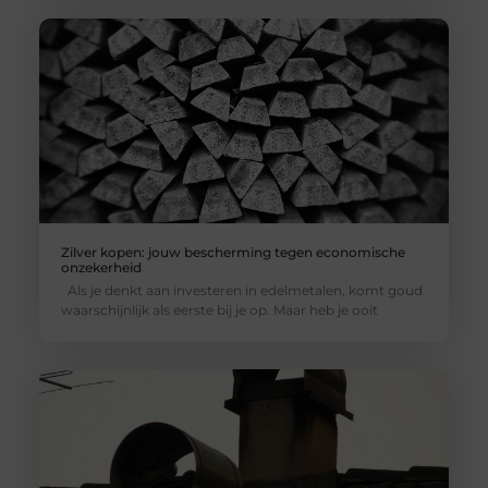
Zilver kopen: jouw bescherming tegen economische
onzekerheid
Als je denkt aan investeren in edelmetalen, komt goud
waarschijnlijk als eerste bij je op. Maar heb je ooit