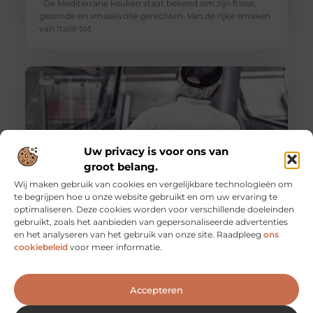
De Mediterrane keuken staat bekend om zijn frisse,
gezonde en smaakvolle gerechten. Van de rijke smaken
van Italië tot
Uw privacy is voor ons van
groot belang.
Wij maken gebruik van cookies en vergelijkbare technologieën om
te begrijpen hoe u onze website gebruikt en om uw ervaring te
optimaliseren. Deze cookies worden voor verschillende doeleinden
De voordelen van het werken als
gebruikt, zoals het aanbieden van gepersonaliseerde advertenties
evenementenbeveiliger in een flexibel systeem
en het analyseren van het gebruik van onze site. Raadpleeg
ons
Werken als evenementenbeveiliger kan een
cookiebeleid
voor meer informatie.
dynamische en uitdagende carrière zijn, vooral wanneer
je kiest voor een flexibel werkmodel. Flexibiliteit
Accepteren