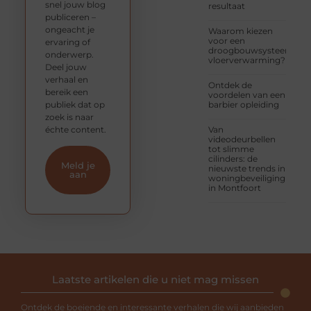
snel jouw blog
resultaat
publiceren –
ongeacht je
Waarom kiezen
voor een
ervaring of
droogbouwsysteem
onderwerp.
vloerverwarming?
Deel jouw
verhaal en
Ontdek de
bereik een
voordelen van een
publiek dat op
barbier opleiding
zoek is naar
échte content.
Van
videodeurbellen
tot slimme
cilinders: de
Meld je
nieuwste trends in
aan
woningbeveiliging
in Montfoort
Laatste artikelen die u niet mag missen
Ontdek de boeiende en interessante verhalen die wij aanbieden