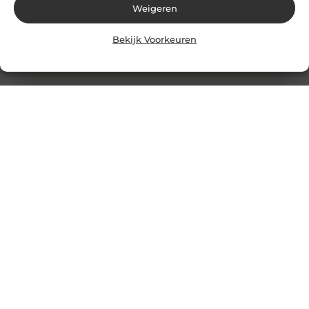
Weigeren
Bekijk Voorkeuren
Wereldwijde levering van Nederlandse en Belgische
producten
De wereldwijde e-commerce markt heeft de afgelopen
jaren een enorme groei doorgemaakt. Dankzij
globalisering en technologische vooruitgang is het nu