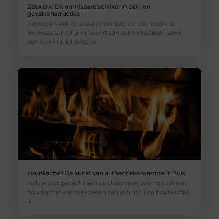
Zetwerk: De onmisbare schakel in dak- en
gevelconstructies
Zetwerk is een cruciaal onderdeel van de moderne
bouwsector. Of je nu werkt aan een industrieel pand,
een woning, agrarische
Houtkachel: De kunst van authentieke warmte in huis
Heb je ooit gedacht aan de charme en warmte die een
houtkachel kan toevoegen aan je huis? Een houtkachel
is