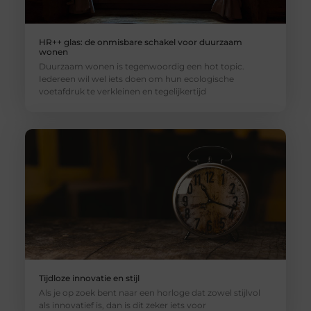
HR++ glas: de onmisbare schakel voor duurzaam
wonen
Duurzaam wonen is tegenwoordig een hot topic.
Iedereen wil wel iets doen om hun ecologische
voetafdruk te verkleinen en tegelijkertijd
Tijdloze innovatie en stijl
Als je op zoek bent naar een horloge dat zowel stijlvol
als innovatief is, dan is dit zeker iets voor