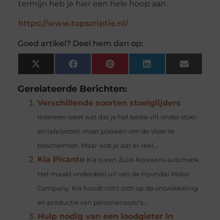
termijn heb je hier een hele hoop aan.
https://www.topscriptie.nl/
Goed artikel? Deel hem dan op:
X
Facebook
Pinterest
LinkedIn
Email
(Twitter)
Gerelateerde Berichten:
Verschillende soorten stoelglijders
Iedereen weet wat dat je het beste vilt onder stoel-
en tafelpoten moet plakken om de vloer te
beschermen. Maar wist je dat er veel...
Kia Picanto
Kia is een Zuid-Koreaans automerk.
Het maakt onderdeel uit van de Hyundai Motor
Company. Kia houdt richt zich op de ontwikkeling
en productie van personenauto’s...
Hulp nodig van een loodgieter in