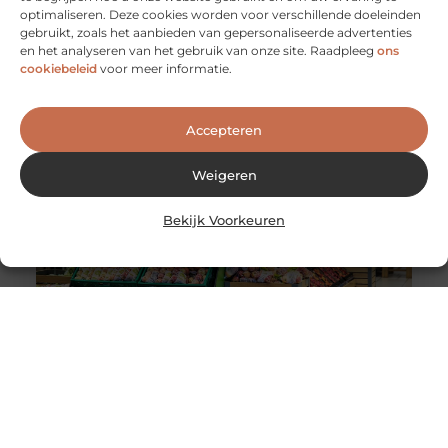
optimaliseren. Deze cookies worden voor verschillende doeleinden
De voordelen van het werken als
gebruikt, zoals het aanbieden van gepersonaliseerde advertenties
evenementenbeveiliger in een flexibel systeem
en het analyseren van het gebruik van onze site. Raadpleeg
ons
Werken als evenementenbeveiliger kan een
cookiebeleid
voor meer informatie.
dynamische en uitdagende carrière zijn, vooral wanneer
je kiest voor een flexibel werkmodel. Flexibiliteit
Accepteren
Weigeren
Bekijk Voorkeuren
Wereldwijde levering van Nederlandse en Belgische
producten
De wereldwijde e-commerce markt heeft de afgelopen
jaren een enorme groei doorgemaakt. Dankzij
globalisering en technologische vooruitgang is het nu