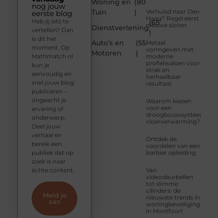
Woning en
(80
nog jouw
Tuin
)
Verhuisd naar Den
eerste blog
Haag? Regel eerst
Heb jij iets te
(65
nieuwe sloten
Dienstverlening
vertellen? Dan
)
is dit het
Auto’s en
(55
Metaal
moment. Op
vormgeven met
Motoren
)
Mathmatch.nl
moderne
profielwalsen voor
kun je
strak en
eenvoudig en
herhaalbaar
snel jouw blog
resultaat
publiceren –
ongeacht je
Waarom kiezen
voor een
ervaring of
droogbouwsysteem
onderwerp.
vloerverwarming?
Deel jouw
verhaal en
Ontdek de
bereik een
voordelen van een
publiek dat op
barbier opleiding
zoek is naar
échte content.
Van
videodeurbellen
tot slimme
cilinders: de
Meld je
nieuwste trends in
aan
woningbeveiliging
in Montfoort