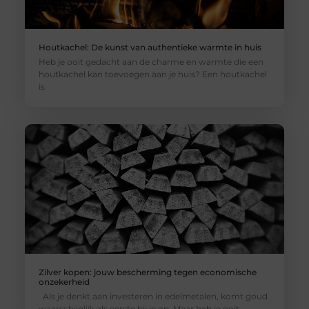
Houtkachel: De kunst van authentieke warmte in huis
Heb je ooit gedacht aan de charme en warmte die een
houtkachel kan toevoegen aan je huis? Een houtkachel
is
Zilver kopen: jouw bescherming tegen economische
onzekerheid
Als je denkt aan investeren in edelmetalen, komt goud
waarschijnlijk als eerste bij je op. Maar heb je ooit