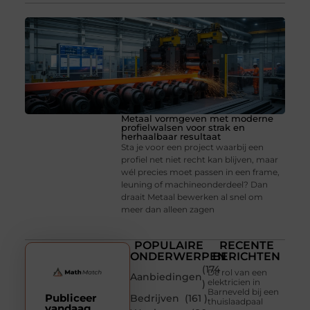
Metaal vormgeven met moderne
profielwalsen voor strak en
herhaalbaar resultaat
Sta je voor een project waarbij een
profiel net niet recht kan blijven, maar
wél precies moet passen in een frame,
leuning of machineonderdeel? Dan
draait Metaal bewerken al snel om
meer dan alleen zagen
POPULAIRE
RECENTE
ONDERWERPEN
BERICHTEN
(174
De rol van een
Aanbiedingen
elektricien in
)
Barneveld bij een
Publiceer
Bedrijven
(161 )
thuislaadpaal
vandaag