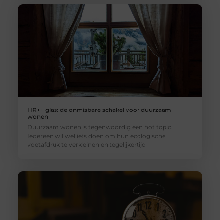
HR++ glas: de onmisbare schakel voor duurzaam
wonen
Duurzaam wonen is tegenwoordig een hot topic.
Iedereen wil wel iets doen om hun ecologische
voetafdruk te verkleinen en tegelijkertijd