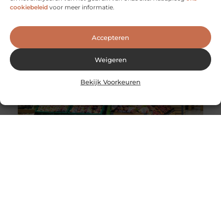
Werken als evenementenbeveiliger kan een
cookiebeleid
voor meer informatie.
dynamische en uitdagende carrière zijn, vooral wanneer
je kiest voor een flexibel werkmodel. Flexibiliteit
Accepteren
Weigeren
Bekijk Voorkeuren
Wereldwijde levering van Nederlandse en Belgische
producten
De wereldwijde e-commerce markt heeft de afgelopen
jaren een enorme groei doorgemaakt. Dankzij
globalisering en technologische vooruitgang is het nu