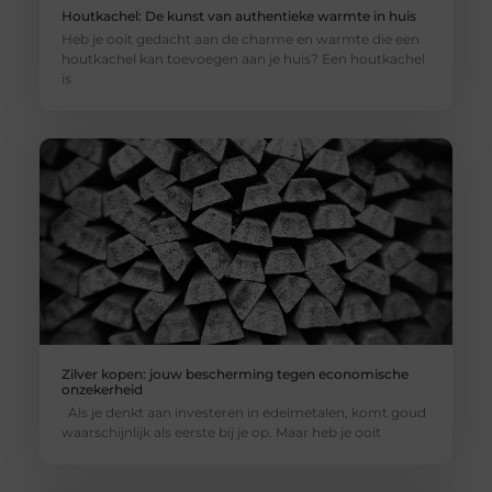
Houtkachel: De kunst van authentieke warmte in huis
Heb je ooit gedacht aan de charme en warmte die een
houtkachel kan toevoegen aan je huis? Een houtkachel
is
Zilver kopen: jouw bescherming tegen economische
onzekerheid
Als je denkt aan investeren in edelmetalen, komt goud
waarschijnlijk als eerste bij je op. Maar heb je ooit