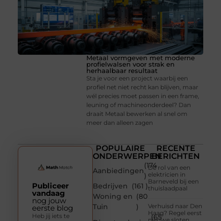
Metaal vormgeven met moderne
profielwalsen voor strak en
herhaalbaar resultaat
Sta je voor een project waarbij een
profiel net niet recht kan blijven, maar
wél precies moet passen in een frame,
leuning of machineonderdeel? Dan
draait Metaal bewerken al snel om
meer dan alleen zagen
POPULAIRE
RECENTE
ONDERWERPEN
BERICHTEN
(174
De rol van een
Aanbiedingen
elektricien in
)
Barneveld bij een
Publiceer
Bedrijven
(161 )
thuislaadpaal
vandaag
Woning en
(80
nog jouw
Tuin
)
Verhuisd naar Den
eerste blog
Haag? Regel eerst
Heb jij iets te
(65
nieuwe sloten