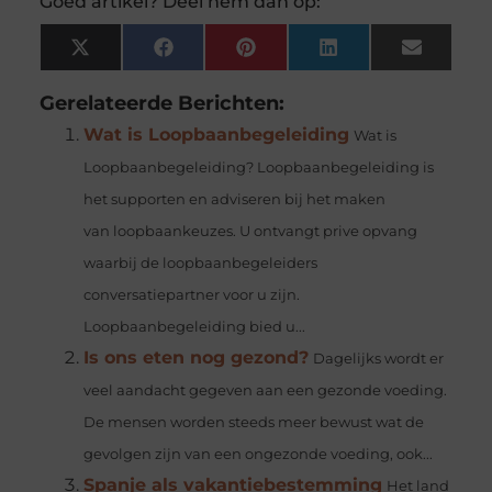
Goed artikel? Deel hem dan op:
X
Facebook
Pinterest
LinkedIn
Email
(Twitter)
Gerelateerde Berichten:
Wat is Loopbaanbegeleiding
Wat is
Loopbaanbegeleiding? Loopbaanbegeleiding is
het supporten en adviseren bij het maken
van loopbaankeuzes. U ontvangt prive opvang
waarbij de loopbaanbegeleiders
conversatiepartner voor u zijn.
Loopbaanbegeleiding bied u...
Is ons eten nog gezond?
Dagelijks wordt er
veel aandacht gegeven aan een gezonde voeding.
De mensen worden steeds meer bewust wat de
gevolgen zijn van een ongezonde voeding, ook...
Spanje als vakantiebestemming
Het land