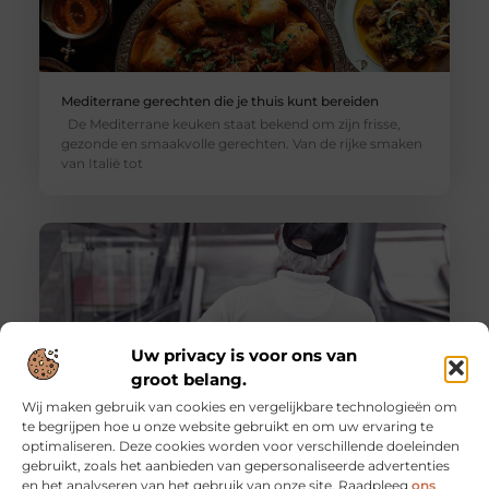
Mediterrane gerechten die je thuis kunt bereiden
De Mediterrane keuken staat bekend om zijn frisse,
gezonde en smaakvolle gerechten. Van de rijke smaken
van Italië tot
Uw privacy is voor ons van
groot belang.
Wij maken gebruik van cookies en vergelijkbare technologieën om
te begrijpen hoe u onze website gebruikt en om uw ervaring te
optimaliseren. Deze cookies worden voor verschillende doeleinden
De voordelen van het werken als
gebruikt, zoals het aanbieden van gepersonaliseerde advertenties
evenementenbeveiliger in een flexibel systeem
en het analyseren van het gebruik van onze site. Raadpleeg
ons