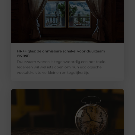
HR++ glas: de onmisbare schakel voor duurzaam
wonen
Duurzaam wonen is tegenwoordig een hot topic.
Iedereen wil wel iets doen om hun ecologische
voetafdruk te verkleinen en tegelijkertijd