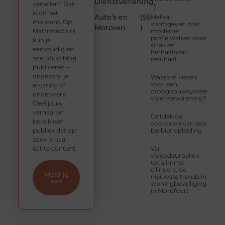
Dienstverlening
vertellen? Dan
)
is dit het
Auto’s en
(55
Metaal
moment. Op
vormgeven met
Motoren
)
Mathmatch.nl
moderne
profielwalsen voor
kun je
strak en
eenvoudig en
herhaalbaar
snel jouw blog
resultaat
publiceren –
ongeacht je
Waarom kiezen
voor een
ervaring of
droogbouwsysteem
onderwerp.
vloerverwarming?
Deel jouw
verhaal en
Ontdek de
bereik een
voordelen van een
publiek dat op
barbier opleiding
zoek is naar
échte content.
Van
videodeurbellen
tot slimme
cilinders: de
Meld je
nieuwste trends in
aan
woningbeveiliging
in Montfoort