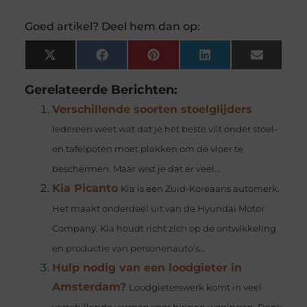
Goed artikel? Deel hem dan op:
X
Facebook
Pinterest
LinkedIn
Email
(Twitter)
Gerelateerde Berichten:
Verschillende soorten stoelglijders
Iedereen weet wat dat je het beste vilt onder stoel-
en tafelpoten moet plakken om de vloer te
beschermen. Maar wist je dat er veel...
Kia Picanto
Kia is een Zuid-Koreaans automerk.
Het maakt onderdeel uit van de Hyundai Motor
Company. Kia houdt richt zich op de ontwikkeling
en productie van personenauto’s...
Hulp nodig van een loodgieter in
Amsterdam?
Loodgieterswerk komt in veel