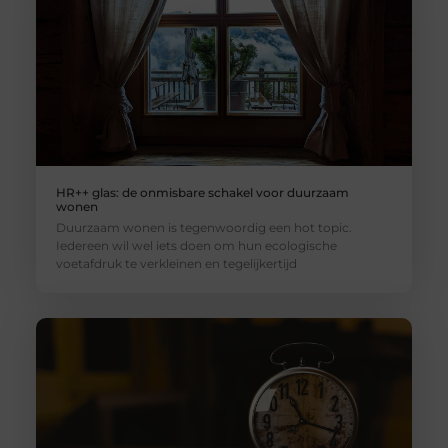
HR++ glas: de onmisbare schakel voor duurzaam
wonen
Duurzaam wonen is tegenwoordig een hot topic.
Iedereen wil wel iets doen om hun ecologische
voetafdruk te verkleinen en tegelijkertijd