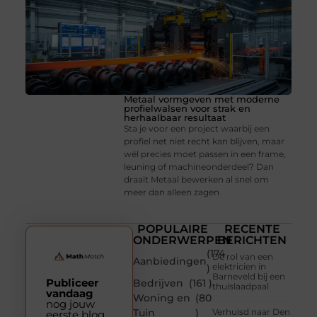
Metaal vormgeven met moderne
profielwalsen voor strak en
herhaalbaar resultaat
Sta je voor een project waarbij een
profiel net niet recht kan blijven, maar
wél precies moet passen in een frame,
leuning of machineonderdeel? Dan
draait Metaal bewerken al snel om
meer dan alleen zagen
POPULAIRE
RECENTE
ONDERWERPEN
BERICHTEN
(174
De rol van een
Aanbiedingen
elektricien in
)
Barneveld bij een
Publiceer
Bedrijven
(161 )
thuislaadpaal
vandaag
Woning en
(80
nog jouw
Tuin
)
Verhuisd naar Den
eerste blog