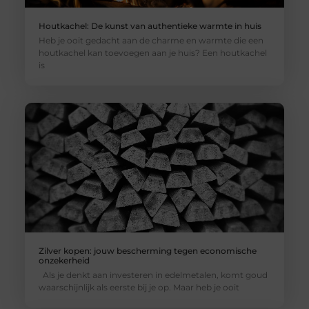
Houtkachel: De kunst van authentieke warmte in huis
Heb je ooit gedacht aan de charme en warmte die een
houtkachel kan toevoegen aan je huis? Een houtkachel
is
Zilver kopen: jouw bescherming tegen economische
onzekerheid
Als je denkt aan investeren in edelmetalen, komt goud
waarschijnlijk als eerste bij je op. Maar heb je ooit