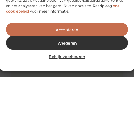
gebruikt, zoals het aanbieden van gepersonaliseerde advertenties
evenementenbeveiliger in een flexibel systeem
en het analyseren van het gebruik van onze site. Raadpleeg
ons
Werken als evenementenbeveiliger kan een
cookiebeleid
voor meer informatie.
dynamische en uitdagende carrière zijn, vooral wanneer
je kiest voor een flexibel werkmodel. Flexibiliteit
Accepteren
Weigeren
Bekijk Voorkeuren
Wereldwijde levering van Nederlandse en Belgische
producten
De wereldwijde e-commerce markt heeft de afgelopen
jaren een enorme groei doorgemaakt. Dankzij
globalisering en technologische vooruitgang is het nu