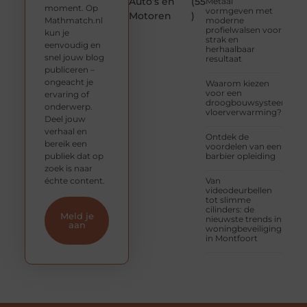
Auto’s en
(55
Metaal
moment. Op
vormgeven met
Motoren
)
Mathmatch.nl
moderne
profielwalsen voor
kun je
strak en
eenvoudig en
herhaalbaar
snel jouw blog
resultaat
publiceren –
ongeacht je
Waarom kiezen
voor een
ervaring of
droogbouwsysteem
onderwerp.
vloerverwarming?
Deel jouw
verhaal en
Ontdek de
bereik een
voordelen van een
publiek dat op
barbier opleiding
zoek is naar
échte content.
Van
videodeurbellen
tot slimme
cilinders: de
Meld je
nieuwste trends in
aan
woningbeveiliging
in Montfoort