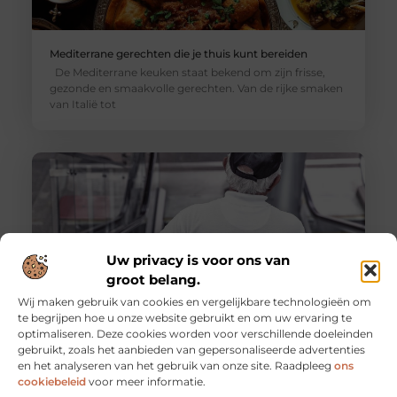
Mediterrane gerechten die je thuis kunt bereiden
De Mediterrane keuken staat bekend om zijn frisse,
gezonde en smaakvolle gerechten. Van de rijke smaken
van Italië tot
Uw privacy is voor ons van
groot belang.
Wij maken gebruik van cookies en vergelijkbare technologieën om
te begrijpen hoe u onze website gebruikt en om uw ervaring te
optimaliseren. Deze cookies worden voor verschillende doeleinden
De voordelen van het werken als
gebruikt, zoals het aanbieden van gepersonaliseerde advertenties
evenementenbeveiliger in een flexibel systeem
en het analyseren van het gebruik van onze site. Raadpleeg
ons
Werken als evenementenbeveiliger kan een
cookiebeleid
voor meer informatie.
dynamische en uitdagende carrière zijn, vooral wanneer