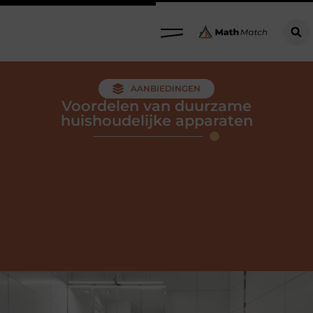
AANBIEDINGEN
Voordelen van duurzame
huishoudelijke apparaten