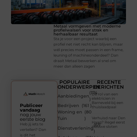
Metaal vormgeven met moderne
profielwalsen voor strak en
herhaalbaar resultaat
Sta je voor een project waarbij een
profiel net niet recht kan blijven, maar
wél precies moet passen in een frame,
leuning of machineonderdeel? Dan
draait Metaal bewerken al snel om
meer dan alleen zagen
POPULAIRE
RECENTE
ONDERWERPEN
BERICHTEN
(174
De rol van een
Aanbiedingen
elektricien in
)
Barneveld bij een
Publiceer
Bedrijven
(161 )
thuislaadpaal
vandaag
Woning en
(80
nog jouw
Tuin
)
Verhuisd naar Den
eerste blog
Haag? Regel eerst
Heb jij iets te
(65
nieuwe sloten
Dienstverlening
vertellen? Dan
)
is dit het