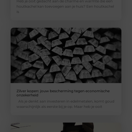
Heb je ooit gedacht aan de charme en warmte die een
houtkachel kan toevoegen aan je huis? Een houtkachel
is
Zilver kopen: jouw bescherming tegen economische
onzekerheid
Als je denkt aan investeren in edelmetalen, komt goud
waarschijnlijk als eerste bij je op. Maar heb je ooit