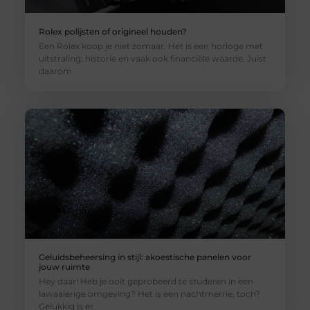
Rolex polijsten of origineel houden?
Een Rolex koop je niet zomaar. Het is een horloge met
uitstraling, historie en vaak ook financiële waarde. Juist
daarom
Geluidsbeheersing in stijl: akoestische panelen voor
jouw ruimte
Hey daar! Heb je ooit geprobeerd te studeren in een
lawaaierige omgeving? Het is een nachtmerrie, toch?
Gelukkig is er