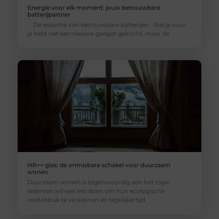
Energie voor elk moment: jouw betrouwbare
batterijpartner
De essentie van betrouwbare batterijen Stel je voor:
je hebt net een nieuwe gadget gekocht, maar de
HR++ glas: de onmisbare schakel voor duurzaam
wonen
Duurzaam wonen is tegenwoordig een hot topic.
Iedereen wil wel iets doen om hun ecologische
voetafdruk te verkleinen en tegelijkertijd