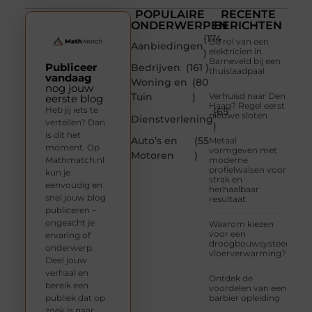
POPULAIRE
RECENTE
ONDERWERPEN
BERICHTEN
(174
De rol van een
Aanbiedingen
elektricien in
)
Barneveld bij een
Publiceer
Bedrijven
(161 )
thuislaadpaal
vandaag
Woning en
(80
nog jouw
Tuin
)
Verhuisd naar Den
eerste blog
Haag? Regel eerst
Heb jij iets te
(65
nieuwe sloten
Dienstverlening
vertellen? Dan
)
is dit het
Auto’s en
(55
Metaal
moment. Op
vormgeven met
Motoren
)
Mathmatch.nl
moderne
profielwalsen voor
kun je
strak en
eenvoudig en
herhaalbaar
snel jouw blog
resultaat
publiceren –
ongeacht je
Waarom kiezen
voor een
ervaring of
droogbouwsysteem
onderwerp.
vloerverwarming?
Deel jouw
verhaal en
Ontdek de
bereik een
voordelen van een
publiek dat op
barbier opleiding
zoek is naar