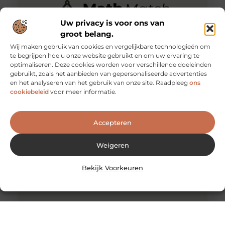
Uw privacy is voor ons van
groot belang.
Wij maken gebruik van cookies en vergelijkbare technologieën om
te begrijpen hoe u onze website gebruikt en om uw ervaring te
optimaliseren. Deze cookies worden voor verschillende doeleinden
De voordelen van het werken als
gebruikt, zoals het aanbieden van gepersonaliseerde advertenties
evenementenbeveiliger in een flexibel systeem
en het analyseren van het gebruik van onze site. Raadpleeg
ons
Werken als evenementenbeveiliger kan een
cookiebeleid
voor meer informatie.
dynamische en uitdagende carrière zijn, vooral wanneer
je kiest voor een flexibel werkmodel. Flexibiliteit
Accepteren
Weigeren
Bekijk Voorkeuren