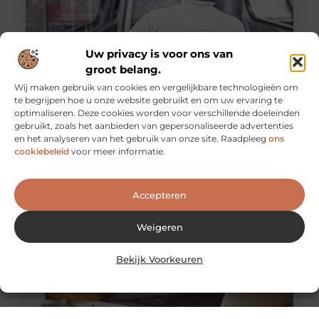
Uw privacy is voor ons van
groot belang.
Wij maken gebruik van cookies en vergelijkbare technologieën om
te begrijpen hoe u onze website gebruikt en om uw ervaring te
optimaliseren. Deze cookies worden voor verschillende doeleinden
De voordelen van het werken als
gebruikt, zoals het aanbieden van gepersonaliseerde advertenties
evenementenbeveiliger in een flexibel systeem
en het analyseren van het gebruik van onze site. Raadpleeg
ons
Werken als evenementenbeveiliger kan een
cookiebeleid
voor meer informatie.
dynamische en uitdagende carrière zijn, vooral wanneer
je kiest voor een flexibel werkmodel. Flexibiliteit
Accepteren
Weigeren
Bekijk Voorkeuren