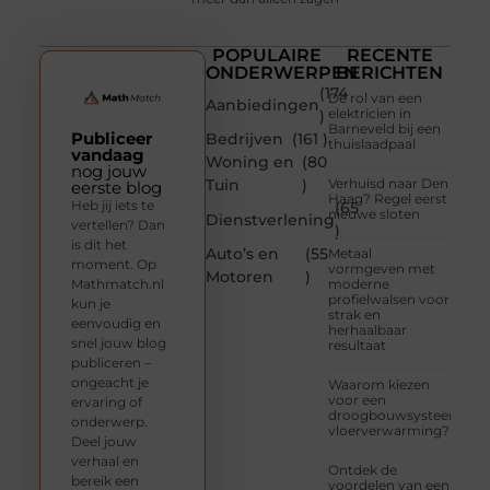
POPULAIRE
RECENTE
ONDERWERPEN
BERICHTEN
(174
De rol van een
Aanbiedingen
elektricien in
)
Barneveld bij een
Publiceer
Bedrijven
(161 )
thuislaadpaal
vandaag
Woning en
(80
nog jouw
Tuin
)
Verhuisd naar Den
eerste blog
Haag? Regel eerst
Heb jij iets te
(65
nieuwe sloten
Dienstverlening
vertellen? Dan
)
is dit het
Auto’s en
(55
Metaal
moment. Op
vormgeven met
Motoren
)
Mathmatch.nl
moderne
profielwalsen voor
kun je
strak en
eenvoudig en
herhaalbaar
snel jouw blog
resultaat
publiceren –
ongeacht je
Waarom kiezen
voor een
ervaring of
droogbouwsysteem
onderwerp.
vloerverwarming?
Deel jouw
verhaal en
Ontdek de
bereik een
voordelen van een