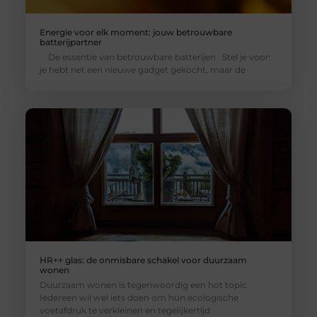
Energie voor elk moment: jouw betrouwbare
batterijpartner
De essentie van betrouwbare batterijen Stel je voor:
je hebt net een nieuwe gadget gekocht, maar de
HR++ glas: de onmisbare schakel voor duurzaam
wonen
Duurzaam wonen is tegenwoordig een hot topic.
Iedereen wil wel iets doen om hun ecologische
voetafdruk te verkleinen en tegelijkertijd