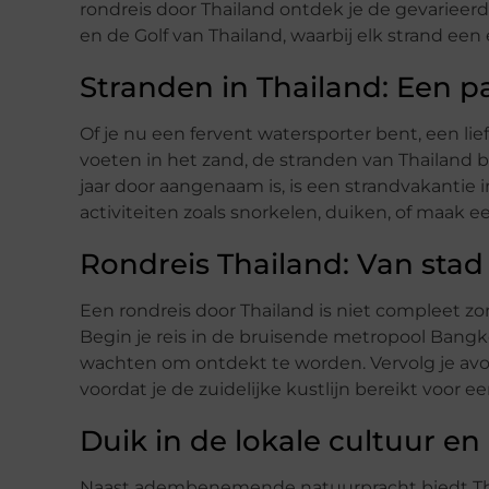
rondreis door Thailand ontdek je de gevariee
en de Golf van Thailand, waarbij elk strand een 
Stranden in Thailand: Een p
Of je nu een fervent watersporter bent, een l
voeten in het zand, de stranden van Thailand b
jaar door aangenaam is, is een strandvakantie 
activiteiten zoals snorkelen, duiken, of maak 
Rondreis Thailand: Van stad
Een rondreis door Thailand is niet compleet z
Begin je reis in de bruisende metropool Bang
wachten om ontdekt te worden. Vervolg je avon
voordat je de zuidelijke kustlijn bereikt voor e
Duik in de lokale cultuur e
Naast adembenemende natuurpracht biedt Thail