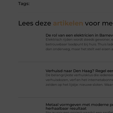
Tags:
Lees deze
artikelen
voor mee
De rol van een elektricien in Barnev
Elektrisch rijden wordt steeds gewoner,
betrouwbaar laadpunt bij huis. Thuis lad
dan onderweg, maar het stelt wel eisen a
Verhuisd naar Den Haag? Regel eer
De belangrijkste verhuisklus die iederee
verhuisdozen, verf en het internetabonne
zelden op het lijstje: nieuwe sloten. Wa
Metaal vormgeven met moderne pro
herhaalbaar resultaat
Sta je voor een project waarbij een profie