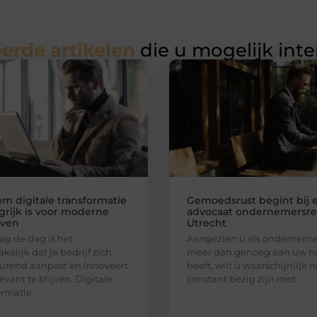
erde artikelen
die u mogelijk int
m digitale transformatie
Gemoedsrust begint bij 
grijk is voor moderne
advocaat ondernemersre
jven
Utrecht
g de dag is het
Aangezien u als ondernemer
kelijk dat je bedrijf zich
meer dan genoeg aan uw h
urend aanpast en innoveert
heeft, wilt u waarschijnlijk n
evant te blijven. Digitale
constant bezig zijn met
ormatie