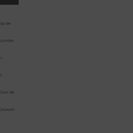
 op de
n zonder
en
o
 Door de
. Gewoon