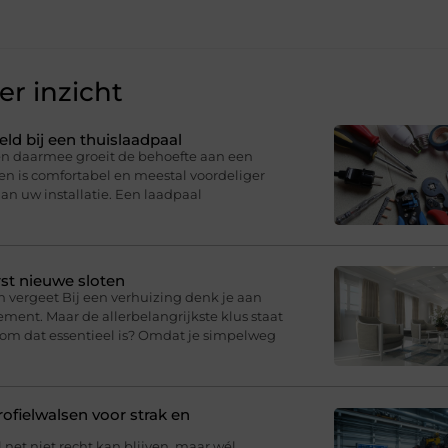
r inzicht
eld bij een thuislaadpaal
 en daarmee groeit de behoefte aan een
en is comfortabel en meestal voordeliger
an uw installatie. Een laadpaal
st nieuwe sloten
n vergeet Bij een verhuizing denk je aan
ment. Maar de allerbelangrijkste klus staat
arom dat essentieel is? Omdat je simpelweg
fielwalsen voor strak en
l net niet recht kan blijven, maar wél