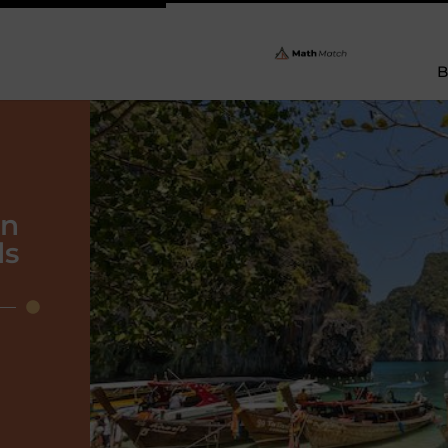
B
en
ds