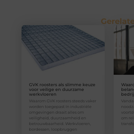
Gerelate
GVK roosters als slimme keuze
Waaro
voor veilige en duurzame
belan
werkvloeren
bedri
Waarom GVK roosters steeds vaker
Vandaa
worden toegepast In industriële
noodza
omgevingen draait alles om
voortd
veiligheid, duurzaamheid en
om rel
betrouwbaarheid. Werkvloeren,
transf
bordessen, loopbruggen