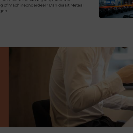
ing of machineonderdeel? Dan draait Metaal
agen