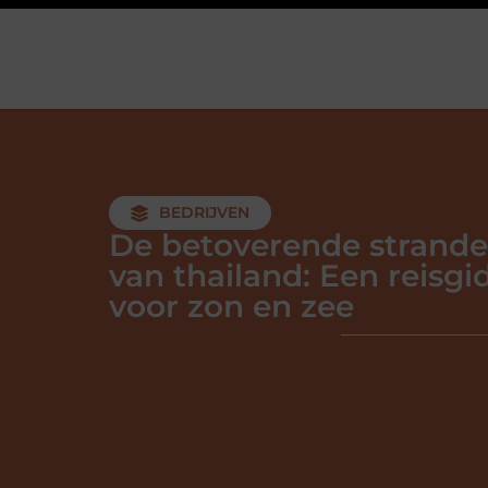
BEDRIJVEN
De betoverende strand
van thailand: Een reisgi
voor zon en zee