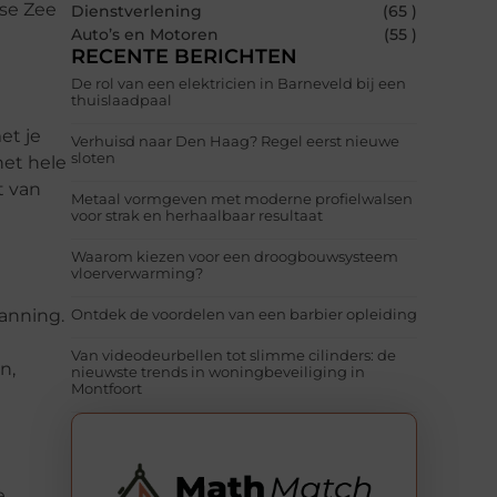
nse Zee
Dienstverlening
(65 )
Auto’s en Motoren
(55 )
RECENTE BERICHTEN
De rol van een elektricien in Barneveld bij een
thuislaadpaal
et je
Verhuisd naar Den Haag? Regel eerst nieuwe
sloten
het hele
t van
Metaal vormgeven met moderne profielwalsen
voor strak en herhaalbaar resultaat
Waarom kiezen voor een droogbouwsysteem
vloerverwarming?
anning.
Ontdek de voordelen van een barbier opleiding
Van videodeurbellen tot slimme cilinders: de
n,
nieuwste trends in woningbeveiliging in
Montfoort
e