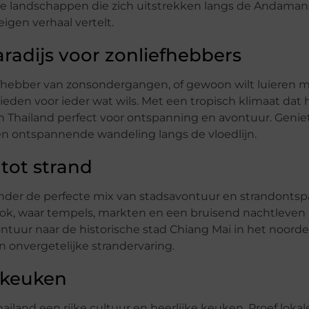
rde landschappen die zich uitstrekken langs de Andama
eigen verhaal vertelt.
aradijs voor zonliefhebbers
iefhebber van zonsondergangen, of gewoon wilt luieren m
ieden voor ieder wat wils. Met een tropisch klimaat dat 
in Thailand perfect voor ontspanning en avontuur. Genie
een ontspannende wandeling langs de vloedlijn.
 tot strand
onder de perfecte mix van stadsavontuur en strandontsp
kok, waar tempels, markten en een bruisend nachtleven
tuur naar de historische stad Chiang Mai in het noorde
en onvergetelijke strandervaring.
n keuken
and een rijke cultuur en heerlijke keuken. Proef lokal