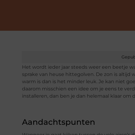
Gepub
Het wordt ieder jaar steeds weer een beetje war
sprake van heuse hittegolven. De zon is altijd
warm is dan is het minder leuk. Je kan niet goed
daarom misschien een idee om je eens te verdi
installeren, dan ben je dan helemaal klaar om 
Aandachtspunten
Wanneer je gaat kijken tussen de vele airco’s 