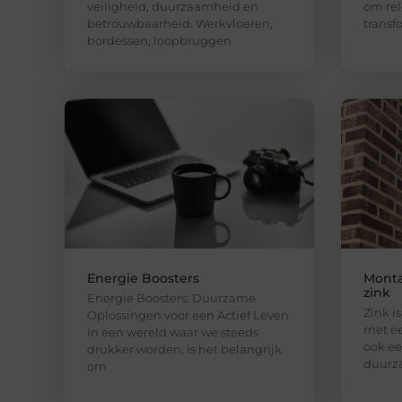
veiligheid, duurzaamheid en
om rel
betrouwbaarheid. Werkvloeren,
transf
bordessen, loopbruggen
Energie Boosters
Monta
zink
Energie Boosters: Duurzame
Zink i
Oplossingen voor een Actief Leven
met ee
In een wereld waar we steeds
ook ee
drukker worden, is het belangrijk
duurza
om