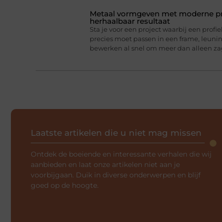
Metaal vormgeven met moderne pro
herhaalbaar resultaat
Sta je voor een project waarbij een profie
precies moet passen in een frame, leun
bewerken al snel om meer dan alleen z
Laatste artikelen die u niet mag missen
Ontdek de boeiende en interessante verhalen die wij
aanbieden en laat onze artikelen niet aan je
voorbijgaan. Duik in diverse onderwerpen en blijf
goed op de hoogte.