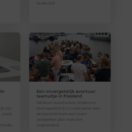
leuke tijd
ir
Een onvergetelijk avontuur:
teamuitje in friesland
Welkom avonturiers, leiders en
jk zijn
teamspelers! Er is niets beter dan
, zoals
de band binnen een team
versterken dan met een
schade.
inspirerend