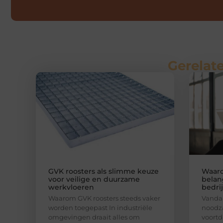
Gerelate
GVK roosters als slimme keuze
Waaro
voor veilige en duurzame
belan
werkvloeren
bedri
Waarom GVK roosters steeds vaker
Vandaa
worden toegepast In industriële
noodza
omgevingen draait alles om
voortd