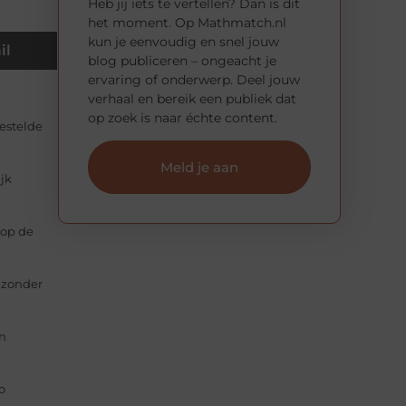
Heb jij iets te vertellen? Dan is dit
het moment. Op Mathmatch.nl
kun je eenvoudig en snel jouw
il
blog publiceren – ongeacht je
ervaring of onderwerp. Deel jouw
verhaal en bereik een publiek dat
op zoek is naar échte content.
gestelde
Meld je aan
jk
 op de
n zonder
en
o