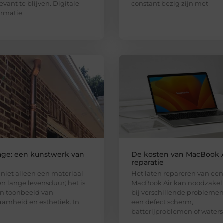
evant te blijven. Digitale
constant bezig zijn met
ormatie
ge: een kunstwerk van
De kosten van MacBook A
reparatie
s niet alleen een materiaal
Het laten repareren van een
n lange levensduur; het is
MacBook Air kan noodzakeli
n toonbeeld van
bij verschillende problemen
amheid en esthetiek. In
een defect scherm,
batterijproblemen of water