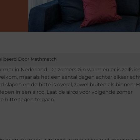
liceerd Door Mathmatch
mer in Nederland. De zomers zijn warm en er is zelfs ied
 welkom, maar als het een aantal dagen achter elkaar ec
 slapen en de hitte is overal, zowel buiten als binnen. H
epen in een airco. Laat de airco voor volgende zomer
de hitte tegen te gaan.
die er op de markt zijn weet je misschien niet meer waar