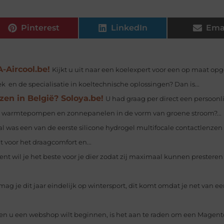
Pinterest
LinkedIn
Ema
-Aircool.be!
Kijkt u uit naar een koelexpert voor een op maat op
k en de specialisatie in koeltechnische oplossingen? Dan is...
zen in België? Soloya.be!
U had graag per direct een persoonli
rco, warmtepompen en zonnepanelen in de vorm van groene stroom?...
l was een van de eerste silicone hydrogel multifocale contactlenzen
 voor het draagcomfort en...
bent wil je het beste voor je dier zodat zij maximaal kunnen prestere
 mag je dit jaar eindelijk op wintersport, dit komt omdat je net van e
en u een webshop wilt beginnen, is het aan te raden om een Magent