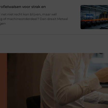
fielwalsen voor strak en
l net niet recht kan blijven, maar wél
ing of machineonderdeel? Dan draait Metaal
agen