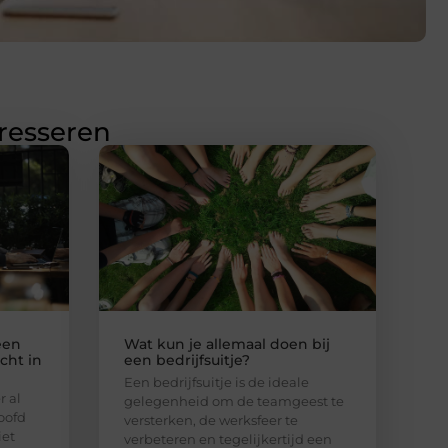
eresseren
een
Wat kun je allemaal doen bij
cht in
een bedrijfsuitje?
Een bedrijfsuitje is de ideale
 al
gelegenheid om de teamgeest te
oofd
versterken, de werksfeer te
iet
verbeteren en tegelijkertijd een