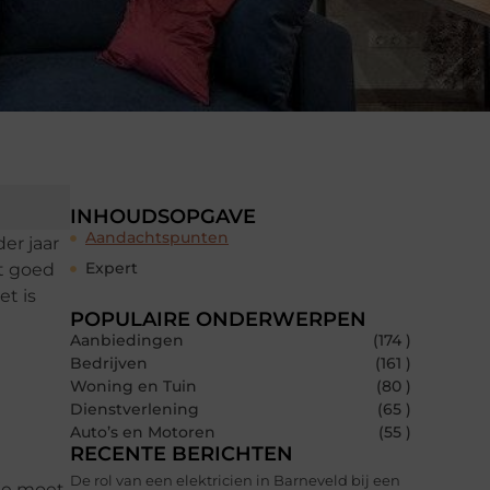
INHOUDSOPGAVE
Aandachtspunten
er jaar
Expert
ht goed
et is
POPULAIRE ONDERWERPEN
Aanbiedingen
(174 )
Bedrijven
(161 )
Woning en Tuin
(80 )
Dienstverlening
(65 )
Auto’s en Motoren
(55 )
RECENTE BERICHTEN
De rol van een elektricien in Barneveld bij een
 je moet