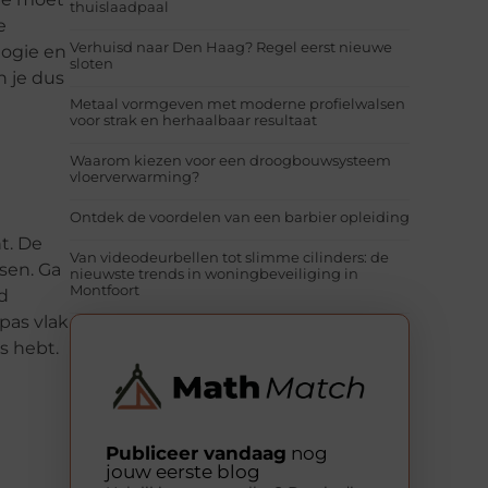
thuislaadpaal
e
Verhuisd naar Den Haag? Regel eerst nieuwe
logie en
sloten
n je dus
Metaal vormgeven met moderne profielwalsen
voor strak en herhaalbaar resultaat
Waarom kiezen voor een droogbouwsysteem
vloerverwarming?
Ontdek de voordelen van een barbier opleiding
ht. De
Van videodeurbellen tot slimme cilinders: de
sen. Ga
nieuwste trends in woningbeveiliging in
Montfoort
rd
 pas vlak
s hebt.
Publiceer vandaag
nog
jouw eerste blog