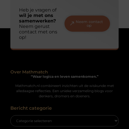
Wonen in Leiden
In de provincie Zuid-Holland in Nederland ligt de mooie
stad Leiden. Leiden, gelegen in het westen van het land,
ligt
Uw privacy is voor ons van
groot belang.
Wij maken gebruik van cookies en vergelijkbare technologieën om
te begrijpen hoe u onze website gebruikt en om uw ervaring te
optimaliseren. Deze cookies worden voor verschillende doeleinden
gebruikt, zoals het aanbieden van gepersonaliseerde advertenties
Lekker in je eentje op vakantie
en het analyseren van het gebruik van onze site. Raadpleeg
ons
Voor sommige mensen is het een nachtmerrie, voor
cookiebeleid
voor meer informatie.
anderen een zegen: alleen op vakantie. In beide gevallen
kan een vakantie