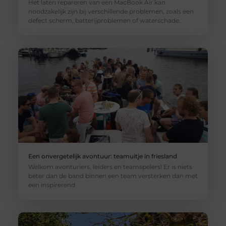
Het laten repareren van een MacBook Air kan
noodzakelijk zijn bij verschillende problemen, zoals een
defect scherm, batterijproblemen of waterschade.
Een onvergetelijk avontuur: teamuitje in friesland
Welkom avonturiers, leiders en teamspelers! Er is niets
beter dan de band binnen een team versterken dan met
een inspirerend