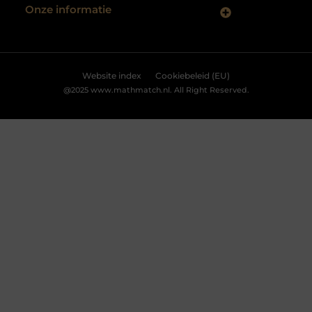
Accepteren
Weigeren
Bekijk Voorkeuren
Why Do Klystron Enclosures Need Lead Shielding?
Klystron enclosures use high-frequency microwaves to
generate electrical power. A cavity resonator produces
these microwaves, typically made of metal. Lead