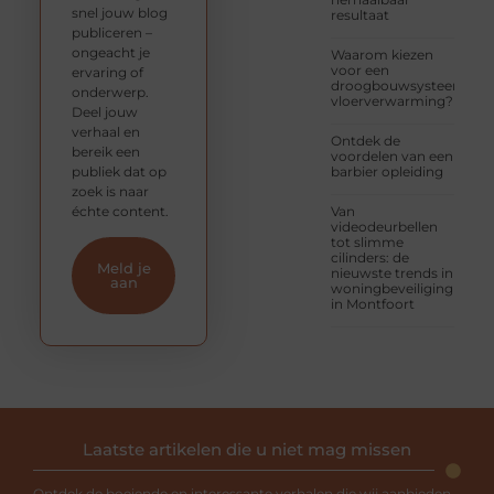
snel jouw blog
resultaat
publiceren –
ongeacht je
Waarom kiezen
voor een
ervaring of
droogbouwsysteem
onderwerp.
vloerverwarming?
Deel jouw
verhaal en
Ontdek de
bereik een
voordelen van een
publiek dat op
barbier opleiding
zoek is naar
échte content.
Van
videodeurbellen
tot slimme
cilinders: de
Meld je
nieuwste trends in
aan
woningbeveiliging
in Montfoort
Laatste artikelen die u niet mag missen
Ontdek de boeiende en interessante verhalen die wij aanbieden