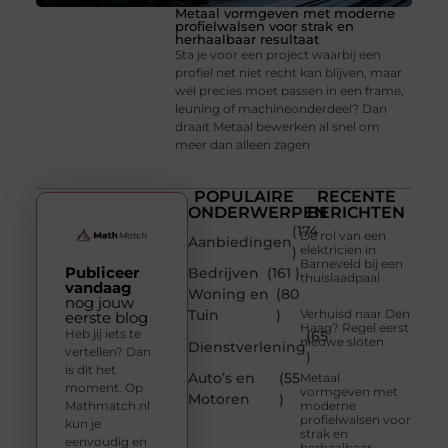
Metaal vormgeven met moderne
profielwalsen voor strak en
herhaalbaar resultaat
Sta je voor een project waarbij een
profiel net niet recht kan blijven, maar
wél precies moet passen in een frame,
leuning of machineonderdeel? Dan
draait Metaal bewerken al snel om
meer dan alleen zagen
POPULAIRE
RECENTE
ONDERWERPEN
BERICHTEN
(174
De rol van een
Aanbiedingen
elektricien in
)
Barneveld bij een
Publiceer
Bedrijven
(161 )
thuislaadpaal
vandaag
Woning en
(80
nog jouw
Tuin
)
Verhuisd naar Den
eerste blog
Haag? Regel eerst
Heb jij iets te
(65
nieuwe sloten
Dienstverlening
vertellen? Dan
)
is dit het
Auto’s en
(55
Metaal
moment. Op
vormgeven met
Motoren
)
Mathmatch.nl
moderne
profielwalsen voor
kun je
strak en
eenvoudig en
herhaalbaar