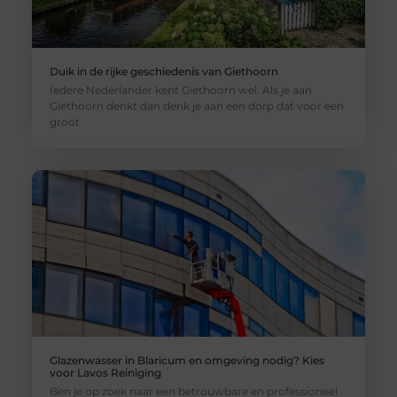
Duik in de rijke geschiedenis van Giethoorn
Iedere Nederlander kent Giethoorn wel. Als je aan
Giethoorn denkt dan denk je aan een dorp dat voor een
groot
Glazenwasser in Blaricum en omgeving nodig? Kies
voor Lavos Reiniging
Ben je op zoek naar een betrouwbare en professioneel