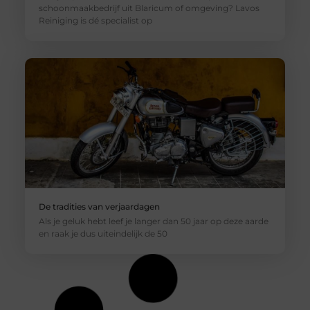
schoonmaakbedrijf uit Blaricum of omgeving? Lavos
Reiniging is dé specialist op
De tradities van verjaardagen
Als je geluk hebt leef je langer dan 50 jaar op deze aarde
en raak je dus uiteindelijk de 50