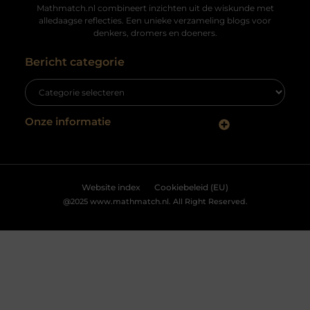
groot belang.
Wij maken gebruik van cookies en vergelijkbare technologieën om
te begrijpen hoe u onze website gebruikt en om uw ervaring te
optimaliseren. Deze cookies worden voor verschillende doeleinden
gebruikt, zoals het aanbieden van gepersonaliseerde advertenties
Lekker in je eentje op vakantie
en het analyseren van het gebruik van onze site. Raadpleeg
ons
Voor sommige mensen is het een nachtmerrie, voor
cookiebeleid
voor meer informatie.
anderen een zegen: alleen op vakantie. In beide gevallen
kan een vakantie
Accepteren
Weigeren
Bekijk Voorkeuren
Why Do Klystron Enclosures Need Lead Shielding?
Klystron enclosures use high-frequency microwaves to