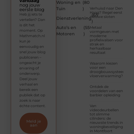
vandaag
Woning en
(80
nog jouw
Tuin
)
Verhuisd naar Den
eerste blog
Haag? Regel eerst
Heb jij iets te
(65
nieuwe sloten
Dienstverlening
vertellen? Dan
)
is dit het
Auto’s en
(55
Metaal
moment. Op
vormgeven met
Motoren
)
Mathmatch.nl
moderne
profielwalsen voor
kun je
strak en
eenvoudig en
herhaalbaar
snel jouw blog
resultaat
publiceren –
ongeacht je
Waarom kiezen
voor een
ervaring of
droogbouwsysteem
onderwerp.
vloerverwarming?
Deel jouw
verhaal en
Ontdek de
bereik een
voordelen van een
publiek dat op
barbier opleiding
zoek is naar
échte content.
Van
videodeurbellen
tot slimme
cilinders: de
Meld je
nieuwste trends in
aan
woningbeveiliging
in Montfoort