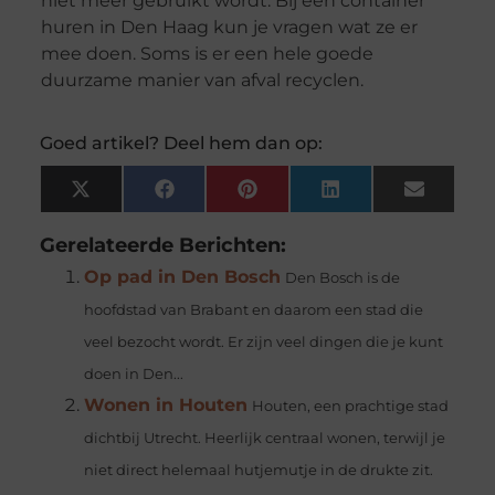
niet meer gebruikt wordt. Bij een container
huren in Den Haag kun je vragen wat ze er
mee doen. Soms is er een hele goede
duurzame manier van afval recyclen.
Goed artikel? Deel hem dan op:
X
Facebook
Pinterest
LinkedIn
Email
(Twitter)
Gerelateerde Berichten:
Op pad in Den Bosch
Den Bosch is de
hoofdstad van Brabant en daarom een stad die
veel bezocht wordt. Er zijn veel dingen die je kunt
doen in Den...
Wonen in Houten
Houten, een prachtige stad
dichtbij Utrecht. Heerlijk centraal wonen, terwijl je
niet direct helemaal hutjemutje in de drukte zit.