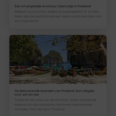
Een onvergetelijk avontuur: teamuitje in friesland
Welkom avonturiers, leiders en teamspelers! Er is niets
beter dan de band binnen een team versterken dan met
een inspirerend
De betoverende stranden van thailand: Een reisgids
voor zon en zee
Thailand, het Land van de Glimlach, staat wereldwijd
bekend om zijn exotische charme en betoverende
stranden. Een reis door Thailand