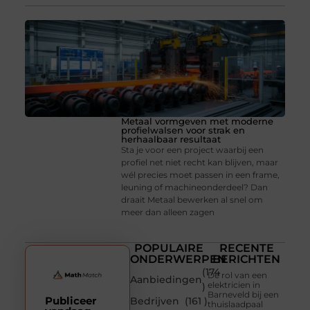
Metaal vormgeven met moderne
profielwalsen voor strak en
herhaalbaar resultaat
Sta je voor een project waarbij een
profiel net niet recht kan blijven, maar
wél precies moet passen in een frame,
leuning of machineonderdeel? Dan
draait Metaal bewerken al snel om
meer dan alleen zagen
POPULAIRE
RECENTE
ONDERWERPEN
BERICHTEN
(174
De rol van een
Aanbiedingen
elektricien in
)
Barneveld bij een
Publiceer
Bedrijven
(161 )
thuislaadpaal