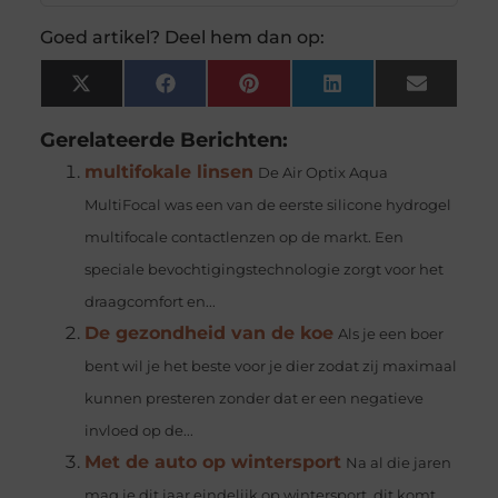
Goed artikel? Deel hem dan op:
X
Facebook
Pinterest
LinkedIn
Email
(Twitter)
Gerelateerde Berichten:
multifokale linsen
De Air Optix Aqua
MultiFocal was een van de eerste silicone hydrogel
multifocale contactlenzen op de markt. Een
speciale bevochtigingstechnologie zorgt voor het
draagcomfort en...
De gezondheid van de koe
Als je een boer
bent wil je het beste voor je dier zodat zij maximaal
kunnen presteren zonder dat er een negatieve
invloed op de...
Met de auto op wintersport
Na al die jaren
mag je dit jaar eindelijk op wintersport, dit komt