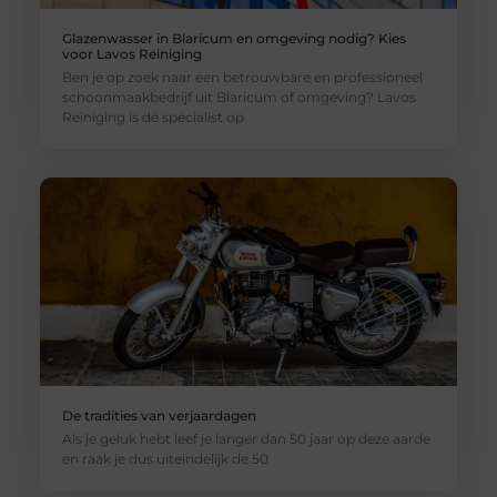
Glazenwasser in Blaricum en omgeving nodig? Kies
voor Lavos Reiniging
Ben je op zoek naar een betrouwbare en professioneel
schoonmaakbedrijf uit Blaricum of omgeving? Lavos
Reiniging is dé specialist op
De tradities van verjaardagen
Als je geluk hebt leef je langer dan 50 jaar op deze aarde
en raak je dus uiteindelijk de 50