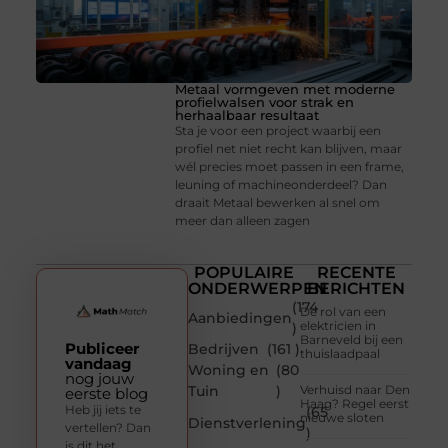
Metaal vormgeven met moderne
profielwalsen voor strak en
herhaalbaar resultaat
Sta je voor een project waarbij een
profiel net niet recht kan blijven, maar
wél precies moet passen in een frame,
leuning of machineonderdeel? Dan
draait Metaal bewerken al snel om
meer dan alleen zagen
POPULAIRE
RECENTE
ONDERWERPEN
BERICHTEN
(174
De rol van een
Aanbiedingen
elektricien in
)
Barneveld bij een
Publiceer
Bedrijven
(161 )
thuislaadpaal
vandaag
Woning en
(80
nog jouw
Tuin
)
Verhuisd naar Den
eerste blog
Haag? Regel eerst
Heb jij iets te
(65
nieuwe sloten
Dienstverlening
vertellen? Dan
)
is dit het