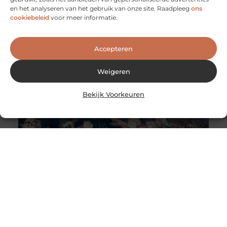
Lekker in je eentje op vakantie
en het analyseren van het gebruik van onze site. Raadpleeg
ons
Voor sommige mensen is het een nachtmerrie, voor
cookiebeleid
voor meer informatie.
anderen een zegen: alleen op vakantie. In beide gevallen
kan een vakantie
Accepteren
Weigeren
Bekijk Voorkeuren
Why Do Klystron Enclosures Need Lead Shielding?
Klystron enclosures use high-frequency microwaves to
generate electrical power. A cavity resonator produces
these microwaves, typically made of metal. Lead