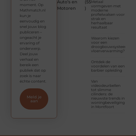
Auto’s en
(55
Metaal
moment. Op
vormgeven met
Motoren
)
Mathmatch.nl
moderne
profielwalsen voor
kun je
strak en
eenvoudig en
herhaalbaar
snel jouw blog
resultaat
publiceren –
ongeacht je
Waarom kiezen
voor een
ervaring of
droogbouwsysteem
onderwerp.
vloerverwarming?
Deel jouw
verhaal en
Ontdek de
bereik een
voordelen van een
publiek dat op
barbier opleiding
zoek is naar
échte content.
Van
videodeurbellen
tot slimme
cilinders: de
Meld je
nieuwste trends in
aan
woningbeveiliging
in Montfoort