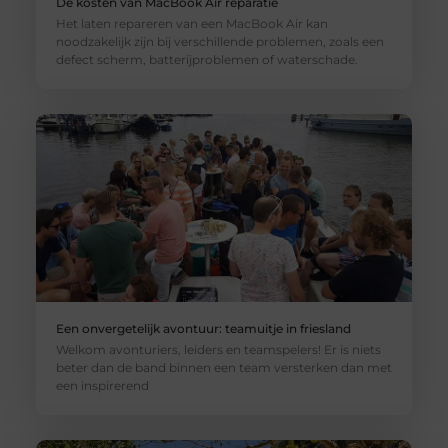
De kosten van MacBook Air reparatie
Het laten repareren van een MacBook Air kan
noodzakelijk zijn bij verschillende problemen, zoals een
defect scherm, batterijproblemen of waterschade.
Een onvergetelijk avontuur: teamuitje in friesland
Welkom avonturiers, leiders en teamspelers! Er is niets
beter dan de band binnen een team versterken dan met
een inspirerend