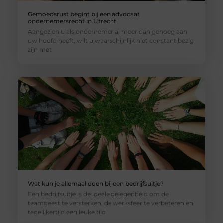
Gemoedsrust begint bij een advocaat
ondernemersrecht in Utrecht
Aangezien u als ondernemer al meer dan genoeg aan
uw hoofd heeft, wilt u waarschijnlijk niet constant bezig
zijn met
Wat kun je allemaal doen bij een bedrijfsuitje?
Een bedrijfsuitje is de ideale gelegenheid om de
teamgeest te versterken, de werksfeer te verbeteren en
tegelijkertijd een leuke tijd