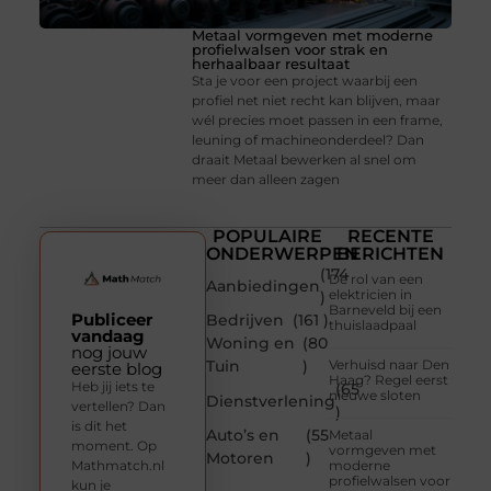
Metaal vormgeven met moderne
profielwalsen voor strak en
herhaalbaar resultaat
Sta je voor een project waarbij een
profiel net niet recht kan blijven, maar
wél precies moet passen in een frame,
leuning of machineonderdeel? Dan
draait Metaal bewerken al snel om
meer dan alleen zagen
POPULAIRE
RECENTE
ONDERWERPEN
BERICHTEN
(174
De rol van een
Aanbiedingen
elektricien in
)
Barneveld bij een
Publiceer
Bedrijven
(161 )
thuislaadpaal
vandaag
Woning en
(80
nog jouw
Tuin
)
Verhuisd naar Den
eerste blog
Haag? Regel eerst
Heb jij iets te
(65
nieuwe sloten
Dienstverlening
vertellen? Dan
)
is dit het
Auto’s en
(55
Metaal
moment. Op
vormgeven met
Motoren
)
Mathmatch.nl
moderne
profielwalsen voor
kun je