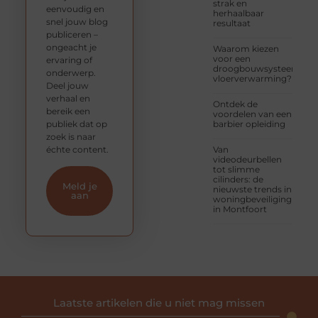
strak en
eenvoudig en
herhaalbaar
snel jouw blog
resultaat
publiceren –
ongeacht je
Waarom kiezen
voor een
ervaring of
droogbouwsysteem
onderwerp.
vloerverwarming?
Deel jouw
verhaal en
Ontdek de
bereik een
voordelen van een
publiek dat op
barbier opleiding
zoek is naar
échte content.
Van
videodeurbellen
tot slimme
cilinders: de
Meld je
nieuwste trends in
aan
woningbeveiliging
in Montfoort
Laatste artikelen die u niet mag missen