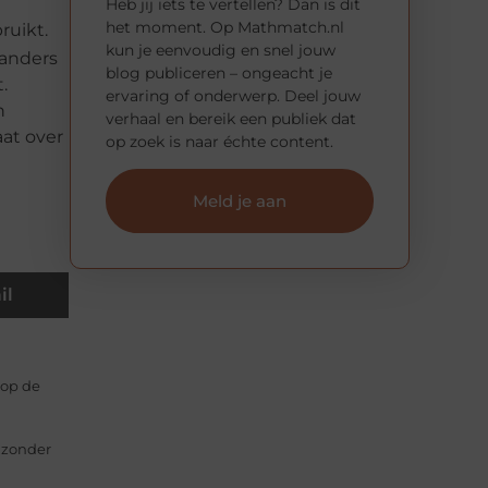
Heb jij iets te vertellen? Dan is dit
het moment. Op Mathmatch.nl
ruikt.
kun je eenvoudig en snel jouw
 anders
blog publiceren – ongeacht je
.
ervaring of onderwerp. Deel jouw
n
verhaal en bereik een publiek dat
aat over
op zoek is naar échte content.
Meld je aan
il
 op de
n zonder