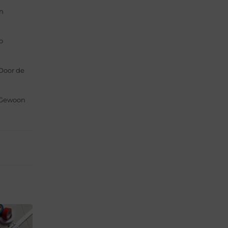
en
o
 Door de
. Gewoon