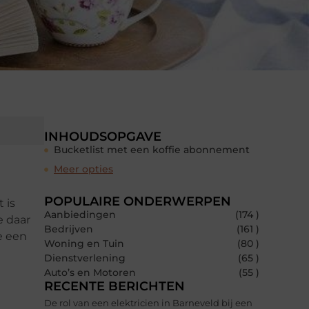
INHOUDSOPGAVE
Bucketlist met een koffie abonnement
Meer opties
POPULAIRE ONDERWERPEN
 is
Aanbiedingen
(174 )
e daar
Bedrijven
(161 )
e een
Woning en Tuin
(80 )
Dienstverlening
(65 )
Auto’s en Motoren
(55 )
RECENTE BERICHTEN
De rol van een elektricien in Barneveld bij een