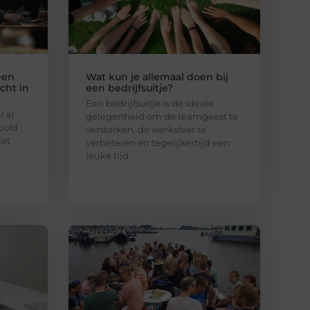
een
Wat kun je allemaal doen bij
cht in
een bedrijfsuitje?
Een bedrijfsuitje is de ideale
 al
gelegenheid om de teamgeest te
oofd
versterken, de werksfeer te
iet
verbeteren en tegelijkertijd een
leuke tijd