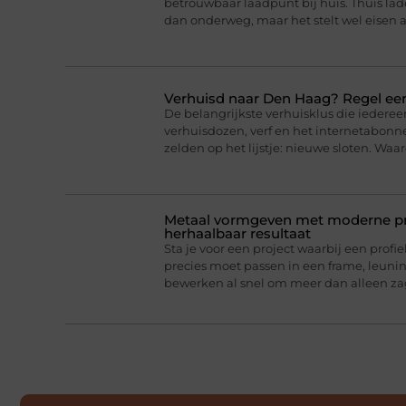
betrouwbaar laadpunt bij huis. Thuis lad
dan onderweg, maar het stelt wel eisen a
Verhuisd naar Den Haag? Regel eer
De belangrijkste verhuisklus die iederee
verhuisdozen, verf en het internetabonne
zelden op het lijstje: nieuwe sloten. Wa
Metaal vormgeven met moderne pro
herhaalbaar resultaat
Sta je voor een project waarbij een profie
precies moet passen in een frame, leun
bewerken al snel om meer dan alleen z