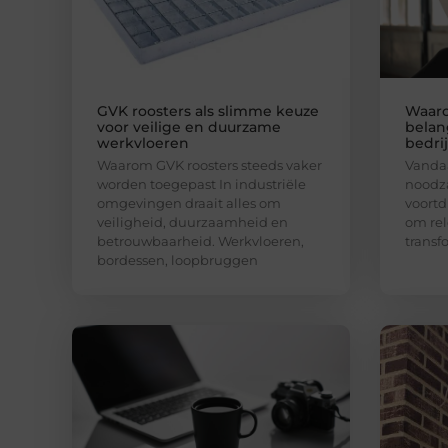
GVK roosters als slimme keuze
Waaro
voor veilige en duurzame
belan
werkvloeren
bedri
Waarom GVK roosters steeds vaker
Vandaa
worden toegepast In industriële
noodza
omgevingen draait alles om
voortd
veiligheid, duurzaamheid en
om rel
betrouwbaarheid. Werkvloeren,
transf
bordessen, loopbruggen