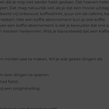
doet die je nog niet eerder hebt gedaan. Dat hoeven hel
n. Dat mag natuurlijk wel, als je dat een mooie uitdagin
jvoorbeeld vrij onbewust koffiedrinkt, puur om de cafeïne, k
hebben. Met een koffie abonnement kun je ook koffie
 van een koffie abonnement is dat je bewuster dat ene s
sen merken herkennen. Wist je bijvoorbeeld dat een koffi
ven minder saai te maken. Wil je wat gekke dingen als
 over dingen te sparren.
tad fietst.
ij een zorginstelling.
ijken in een mooi open veld.