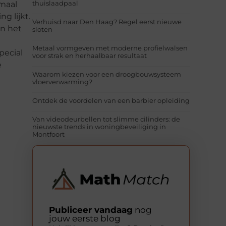
thuislaadpaal
emaal
g lijkt.
Verhuisd naar Den Haag? Regel eerst nieuwe
an het
sloten
Metaal vormgeven met moderne profielwalsen
pecial
voor strak en herhaalbaar resultaat
e
Waarom kiezen voor een droogbouwsysteem
vloerverwarming?
Ontdek de voordelen van een barbier opleiding
Van videodeurbellen tot slimme cilinders: de
nieuwste trends in woningbeveiliging in
Montfoort
Publiceer vandaag
nog
jouw eerste blog