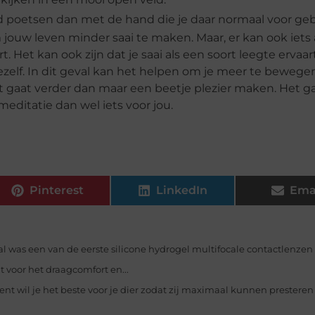
poetsen dan met de hand die je daar normaal voor geb
m jouw leven minder saai te maken. Maar, er kan ook iets
rt. Het kan ook zijn dat je saai als een soort leegte ervaart
jezelf. In dit geval kan het helpen om je meer te bewege
t gaat verder dan maar een beetje plezier maken. Het g
meditatie dan wel iets voor jou.
Pinterest
LinkedIn
Ema
l was een van de eerste silicone hydrogel multifocale contactlenzen
 voor het draagcomfort en...
bent wil je het beste voor je dier zodat zij maximaal kunnen prestere