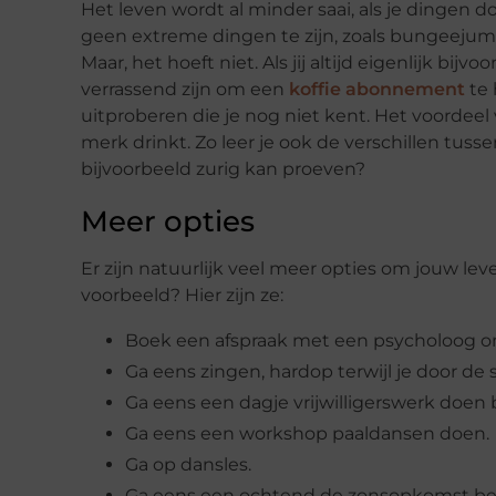
Het leven wordt al minder saai, als je dingen 
geen extreme dingen te zijn, zoals bungeejumpe
Maar, het hoeft niet. Als jij altijd eigenlijk bi
verrassend zijn om een
koffie abonnement
te 
uitproberen die je nog niet kent. Het voordeel
merk drinkt. Zo leer je ook de verschillen tus
bijvoorbeeld zurig kan proeven?
Meer opties
Er zijn natuurlijk veel meer opties om jouw le
voorbeeld? Hier zijn ze:
Boek een afspraak met een psycholoog om
Ga eens zingen, hardop terwijl je door de s
Ga eens een dagje vrijwilligerswerk doen b
Ga eens een workshop paaldansen doen.
Ga op dansles.
Ga eens een ochtend de zonsopkomst bek