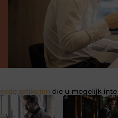
erde artikelen
die u mogelijk int