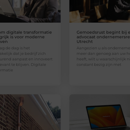
m digitale transformatie
Gemoedsrust begint bij 
grijk is voor moderne
advocaat ondernemersre
jven
Utrecht
g de dag is het
Aangezien u als ondernemer
kelijk dat je bedrijf zich
meer dan genoeg aan uw h
urend aanpast en innoveert
heeft, wilt u waarschijnlijk n
evant te blijven. Digitale
constant bezig zijn met
ormatie