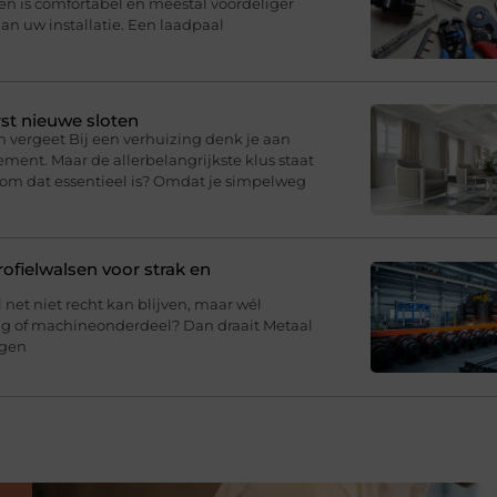
en is comfortabel en meestal voordeliger
an uw installatie. Een laadpaal
st nieuwe sloten
n vergeet Bij een verhuizing denk je aan
ment. Maar de allerbelangrijkste klus staat
arom dat essentieel is? Omdat je simpelweg
fielwalsen voor strak en
l net niet recht kan blijven, maar wél
ing of machineonderdeel? Dan draait Metaal
agen