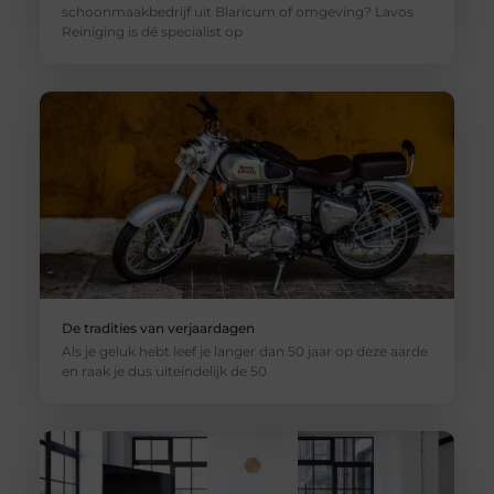
schoonmaakbedrijf uit Blaricum of omgeving? Lavos
Reiniging is dé specialist op
De tradities van verjaardagen
Als je geluk hebt leef je langer dan 50 jaar op deze aarde
en raak je dus uiteindelijk de 50