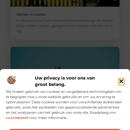
Wonen in Leiden
In de provincie Zuid-Holland in Nederland ligt de mooie
stad Leiden. Leiden, gelegen in het westen van het land,
ligt
Uw privacy is voor ons van
groot belang.
Wij maken gebruik van cookies en vergelijkbare technologieën om
te begrijpen hoe u onze website gebruikt en om uw ervaring te
optimaliseren. Deze cookies worden voor verschillende doeleinden
gebruikt, zoals het aanbieden van gepersonaliseerde advertenties
Lekker in je eentje op vakantie
en het analyseren van het gebruik van onze site. Raadpleeg
ons
Voor sommige mensen is het een nachtmerrie, voor
cookiebeleid
voor meer informatie.
anderen een zegen: alleen op vakantie. In beide gevallen
kan een vakantie