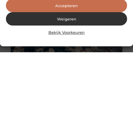
Accepteren
Weigeren
Bekijk Voorkeuren
Why Do Klystron Enclosures Need Lead Shielding?
Klystron enclosures use high-frequency microwaves to
generate electrical power. A cavity resonator produces
these microwaves, typically made of metal. Lead