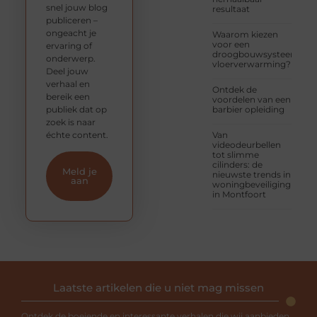
snel jouw blog
resultaat
publiceren –
ongeacht je
Waarom kiezen
voor een
ervaring of
droogbouwsysteem
onderwerp.
vloerverwarming?
Deel jouw
verhaal en
Ontdek de
bereik een
voordelen van een
publiek dat op
barbier opleiding
zoek is naar
échte content.
Van
videodeurbellen
tot slimme
cilinders: de
Meld je
nieuwste trends in
aan
woningbeveiliging
in Montfoort
Laatste artikelen die u niet mag missen
Ontdek de boeiende en interessante verhalen die wij aanbieden