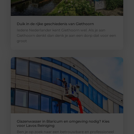
Duik in de rijke geschiedenis van Giethoorn
Iedere Nederlander kent Giethoorn wel. Als je aan
Giethoorn denkt dan denk je aan een dorp dat voor een
groot
Glazenwasser in Blaricum en omgeving nodig? Kies
voor Lavos Reiniging
Ben je op zoek naar een betrouwbare en professioneel