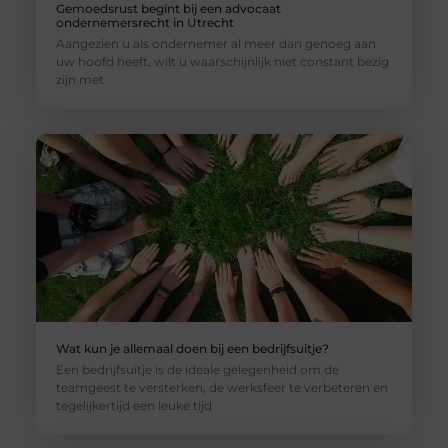
Gemoedsrust begint bij een advocaat
ondernemersrecht in Utrecht
Aangezien u als ondernemer al meer dan genoeg aan
uw hoofd heeft, wilt u waarschijnlijk niet constant bezig
zijn met
Wat kun je allemaal doen bij een bedrijfsuitje?
Een bedrijfsuitje is de ideale gelegenheid om de
teamgeest te versterken, de werksfeer te verbeteren en
tegelijkertijd een leuke tijd