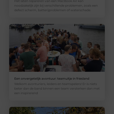
Het laten repareren van een MacBook Air kan
noodzakelijk zijn bij verschillende problemen, zoals een
defect scherm, batterijproblemen of waterschade.
Een onvergetelijk avontuur: teamuitje in friesland
Welkom avonturiers, leiders en teamspelers! Er is niets
beter dan de band binnen een team versterken dan met
een inspirerend