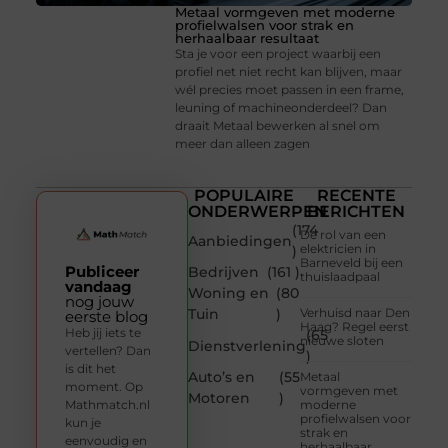
Metaal vormgeven met moderne
profielwalsen voor strak en
herhaalbaar resultaat
Sta je voor een project waarbij een
profiel net niet recht kan blijven, maar
wél precies moet passen in een frame,
leuning of machineonderdeel? Dan
draait Metaal bewerken al snel om
meer dan alleen zagen
POPULAIRE
RECENTE
ONDERWERPEN
BERICHTEN
(174
De rol van een
Aanbiedingen
elektricien in
)
Barneveld bij een
Publiceer
Bedrijven
(161 )
thuislaadpaal
vandaag
Woning en
(80
nog jouw
Tuin
)
Verhuisd naar Den
eerste blog
Haag? Regel eerst
Heb jij iets te
(65
nieuwe sloten
Dienstverlening
vertellen? Dan
)
is dit het
Auto’s en
(55
Metaal
moment. Op
vormgeven met
Motoren
)
Mathmatch.nl
moderne
profielwalsen voor
kun je
strak en
eenvoudig en
herhaalbaar