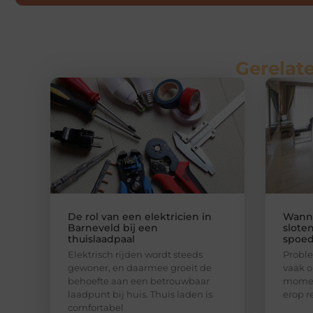
Gerelate
De rol van een elektricien in
Wanne
Barneveld bij een
slote
thuislaadpaal
spoed
Elektrisch rijden wordt steeds
Proble
gewoner, en daarmee groeit de
vaak o
behoefte aan een betrouwbaar
momen
laadpunt bij huis. Thuis laden is
erop r
comfortabel