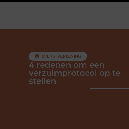
DIENSTVERLENING
4 redenen om een
verzuimprotocol op te
stellen