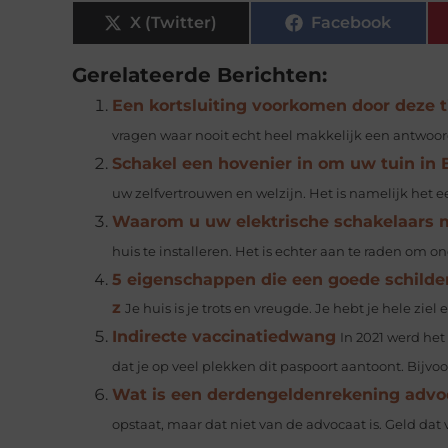
X (Twitter)
Facebook
Gerelateerde Berichten:
Een kortsluiting voorkomen door deze t
vragen waar nooit echt heel makkelijk een antwoord 
Schakel een hovenier in om uw tuin in B
uw zelfvertrouwen en welzijn. Het is namelijk het eers
Waarom u uw elektrische schakelaars
huis te installeren. Het is echter aan te raden om o
5 eigenschappen die een goede schilder 
z
Je huis is je trots en vreugde. Je hebt je hele ziel
Indirecte vaccinatiedwang
In 2021 werd he
dat je op veel plekken dit paspoort aantoont. Bijvoo
Wat is een derdengeldenrekening advo
opstaat, maar dat niet van de advocaat is. Geld dat 