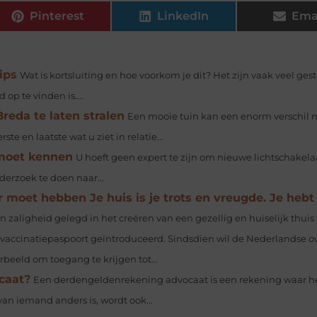
Pinterest
LinkedIn
Ema
ips
Wat is kortsluiting en hoe voorkom je dit? Het zijn vaak veel ges
op te vinden is....
reda te laten stralen
Een mooie tuin kan een enorm verschil 
te en laatste wat u ziet in relatie...
 moet kennen
U hoeft geen expert te zijn om nieuwe lichtschakela
nderzoek te doen naar...
moet hebben Je huis is je trots en vreugde. Je hebt 
 en zaligheid gelegd in het creëren van een gezellig en huiselijk thuis v
t vaccinatiepaspoort geïntroduceerd. Sindsdien wil de Nederlandse o
rbeeld om toegang te krijgen tot...
caat?
Een derdengeldenrekening advocaat is een rekening waar h
van iemand anders is, wordt ook...