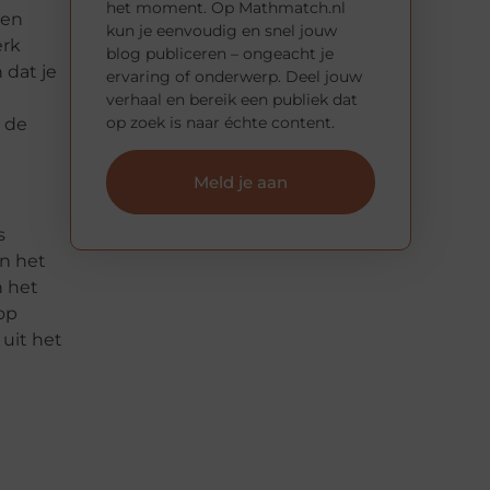
het moment. Op Mathmatch.nl
nen
kun je eenvoudig en snel jouw
erk
blog publiceren – ongeacht je
 dat je
ervaring of onderwerp. Deel jouw
verhaal en bereik een publiek dat
op zoek is naar échte content.
n de
Meld je aan
s
in het
n het
op
 uit het