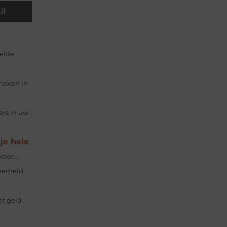
il
telde
maken in
ars in uw
je hele
oor...
verheid
et geld