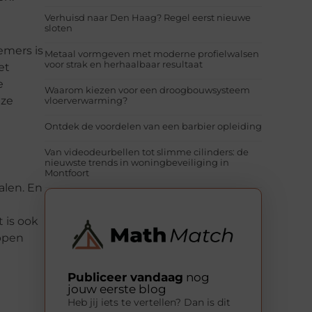
Verhuisd naar Den Haag? Regel eerst nieuwe
sloten
emers is
Metaal vormgeven met moderne profielwalsen
voor strak en herhaalbaar resultaat
et
e
Waarom kiezen voor een droogbouwsysteem
eze
vloerverwarming?
Ontdek de voordelen van een barbier opleiding
Van videodeurbellen tot slimme cilinders: de
nieuwste trends in woningbeveiliging in
Montfoort
alen. En
 is ook
appen
Publiceer vandaag
nog
jouw eerste blog
Heb jij iets te vertellen? Dan is dit