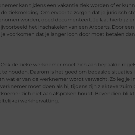
knemer kan tijdens een vakantie ziek worden of er kun
van de ziekmelding. Om ervoor te zorgen dat je juridisch st
e genomen worden, goed documenteert. Je laat hierbij zien
bijvoorbeeld het inschakelen van een Arboarts. Door een
n je voorkomen dat je langer loon door moet betalen da
n. Ook de zieke werknemer moet zich aan bepaalde regel
 te houden. Daarom is het goed om bepaalde situaties 
n wat er van de werknemer wordt verwacht. Zo leg je I
werknemer moet doen als hij tijdens zijn ziekteverzuim 
erknemer zich niet aan afspraken houdt. Bovendien blijkt
ltelijke) werkhervatting.