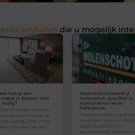
erde artikelen
die u mogelijk int
er heb je een
Staalconstructiebedrijf
nmaker in Bussum met
Molenschot: specialist in
 nodig?
staalconstructies en
hallenbouw
men met sloten ontstaan
In de bouwsector is staal ee
nverwacht en meestal op
onmisbaar materiaal. Het b
ten waarop je het minst
kracht, flexibiliteit en
ekent. Een deur die niet
duurzaamheid, waardoor h