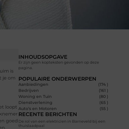
INHOUDSOPGAVE
Er zijn geen kopteksten gevonden op deze
pagina.
uim is
t je om
POPULAIRE ONDERWERPEN
Aanbiedingen
(174 )
Bedrijven
(161 )
Woning en Tuin
(80 )
Dienstverlening
(65 )
t loopt
Auto’s en Motoren
(55 )
erknemer
RECENTE BERICHTEN
een goed
De rol van een elektricien in Barneveld bij een
thuislaadpaal
en.