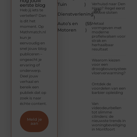
nog jouw
Tuin
)
Verhuisd naar Den
eerste blog
Haag? Regel eerst
Heb jij iets te
(65
nieuwe sloten
Dienstverlening
vertellen? Dan
)
is dit het
Auto’s en
(55
Metaal
moment. Op
vormgeven met
Motoren
)
Mathmatch.nl
moderne
profielwalsen voor
kun je
strak en
eenvoudig en
herhaalbaar
snel jouw blog
resultaat
publiceren –
ongeacht je
Waarom kiezen
voor een
ervaring of
droogbouwsysteem
onderwerp.
vloerverwarming?
Deel jouw
verhaal en
Ontdek de
bereik een
voordelen van een
publiek dat op
barbier opleiding
zoek is naar
échte content.
Van
videodeurbellen
tot slimme
cilinders: de
Meld je
nieuwste trends in
aan
woningbeveiliging
in Montfoort