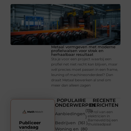
Metaal vormgeven met moderne
profielwalsen voor strak en
herhaalbaar resultaat
Sta je voor een project waarbij een
profiel net niet recht kan blijven, maar
wél precies moet passen in een frame,
leuning of machineonderdeel? Dan
draait Metaal bewerken al snel om
meer dan alleen zagen
POPULAIRE
RECENTE
ONDERWERPEN
BERICHTEN
(174
De rol van een
Aanbiedingen
elektricien in
)
Barneveld bij een
Publiceer
Bedrijven
(161 )
thuislaadpaal
vandaag
Woning en
(80