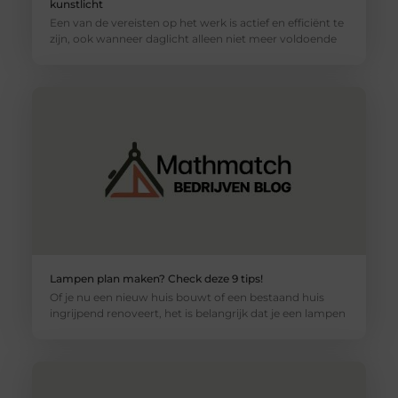
kunstlicht
Een van de vereisten op het werk is actief en efficiënt te
zijn, ook wanneer daglicht alleen niet meer voldoende
Lampen plan maken? Check deze 9 tips!
Of je nu een nieuw huis bouwt of een bestaand huis
ingrijpend renoveert, het is belangrijk dat je een lampen