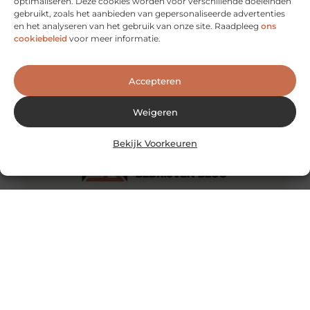
optimaliseren. Deze cookies worden voor verschillende doeleinden
gebruikt, zoals het aanbieden van gepersonaliseerde advertenties
Luchtwasser
en het analyseren van het gebruik van onze site. Raadpleeg
ons
Bij Prismafilter in Lichtenvoorde vindt u luchtwassers
cookiebeleid
voor meer informatie.
voor de agrarische en industriële sector. Met een
gecertificeerde luchtwasser in uw stal
Accepteren
Weigeren
Bekijk Voorkeuren
Subsidie voor zonnepanelen in 2015
Denkt u na over het aanbrengen van zonnepanelen op
het dak van uw huis of bedrijf? In sommige gevallen
kunt