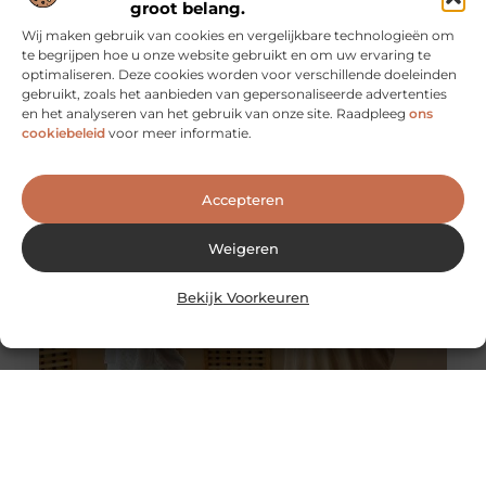
groot belang.
Wij maken gebruik van cookies en vergelijkbare technologieën om
Een retraite alleen maar religieus? Zeker niet!
te begrijpen hoe u onze website gebruikt en om uw ervaring te
Vroeger was de insteek van een retraite meestal
optimaliseren. Deze cookies worden voor verschillende doeleinden
religieus of spiritueel. Anno nu worden retraites
gebruikt, zoals het aanbieden van gepersonaliseerde advertenties
georganiseerd voor de mensen die
en het analyseren van het gebruik van onze site. Raadpleeg
ons
cookiebeleid
voor meer informatie.
Accepteren
Weigeren
Bekijk Voorkeuren
Yoga voor preventie burn-out
Uw medewerkers zijn het meeste waard. Zonder
werknemers zou uw bedrijf niet kunnen bestaan,
daarom is het van cruciaal belang