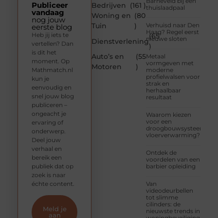
Barneveld bij een
Publiceer
Bedrijven
(161 )
thuislaadpaal
vandaag
Woning en
(80
nog jouw
Tuin
)
Verhuisd naar Den
eerste blog
Haag? Regel eerst
Heb jij iets te
(65
nieuwe sloten
Dienstverlening
vertellen? Dan
)
is dit het
Auto’s en
(55
Metaal
moment. Op
vormgeven met
Motoren
)
Mathmatch.nl
moderne
profielwalsen voor
kun je
strak en
eenvoudig en
herhaalbaar
snel jouw blog
resultaat
publiceren –
ongeacht je
Waarom kiezen
voor een
ervaring of
droogbouwsysteem
onderwerp.
vloerverwarming?
Deel jouw
verhaal en
Ontdek de
bereik een
voordelen van een
publiek dat op
barbier opleiding
zoek is naar
échte content.
Van
videodeurbellen
tot slimme
cilinders: de
Meld je
nieuwste trends in
aan
woningbeveiliging