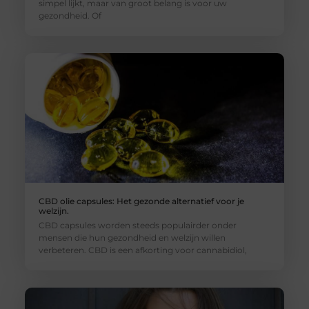
simpel lijkt, maar van groot belang is voor uw
gezondheid. Of
CBD olie capsules: Het gezonde alternatief voor je
welzijn.
CBD capsules worden steeds populairder onder
mensen die hun gezondheid en welzijn willen
verbeteren. CBD is een afkorting voor cannabidiol,