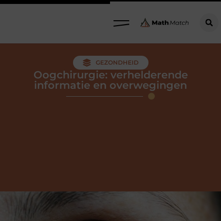
GEZONDHEID
Oogchirurgie: verhelderende
informatie en overwegingen