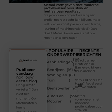
Metaal vormgeven met moderne
profielwalsen voor strak en
herhaalbaar resultaat
Sta je voor een project waarbij een
profiel net niet recht kan blijven, maar
wél precies moet passen in een frame,
leuning of machineonderdeel? Dan
draait Metaal bewerken al snel om
meer dan alleen zagen
POPULAIRE
RECENTE
ONDERWERPEN
BERICHTEN
(174
De rol van een
Aanbiedingen
elektricien in
)
Barneveld bij een
Publiceer
Bedrijven
(161 )
thuislaadpaal
vandaag
Woning en
(80
nog jouw
Tuin
)
Verhuisd naar Den
eerste blog
Haag? Regel eerst
Heb jij iets te
(65
nieuwe sloten
Dienstverlening
vertellen? Dan
)
is dit het
Auto’s en
(55
Metaal
moment. Op
vormgeven met
Motoren
)
Mathmatch.nl
moderne
profielwalsen voor
kun je
strak en
eenvoudig en