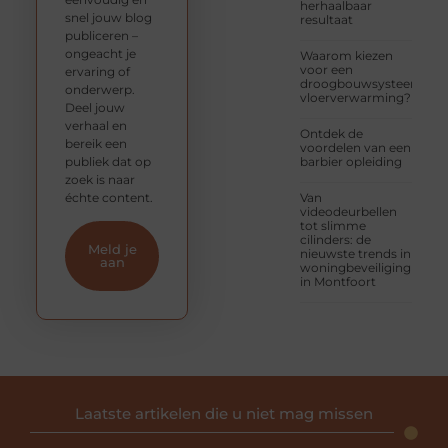
herhaalbaar
snel jouw blog
resultaat
publiceren –
ongeacht je
Waarom kiezen
voor een
ervaring of
droogbouwsysteem
onderwerp.
vloerverwarming?
Deel jouw
verhaal en
Ontdek de
bereik een
voordelen van een
publiek dat op
barbier opleiding
zoek is naar
échte content.
Van
videodeurbellen
tot slimme
cilinders: de
Meld je
nieuwste trends in
aan
woningbeveiliging
in Montfoort
Laatste artikelen die u niet mag missen