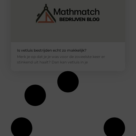
Is vetluis bestrijden echt zo makkelijk?
Merk je op dat je je was voor de zoveelste keer er
stinkend uit haalt? Dan kan vetluis in je