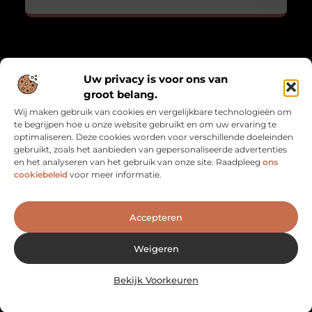
Over Mathmatch
Uw privacy is voor ons van
“Waar logica en leven samenkomen.”
groot belang.
Mathmatch.nl combineert inzichten uit de wiskunde met
Wij maken gebruik van cookies en vergelijkbare technologieën om
alledaagse reflecties. Een unieke verzameling blogs voor
te begrijpen hoe u onze website gebruikt en om uw ervaring te
denkers, dromers en doeners.
optimaliseren. Deze cookies worden voor verschillende doeleinden
gebruikt, zoals het aanbieden van gepersonaliseerde advertenties
Bericht categorie
en het analyseren van het gebruik van onze site. Raadpleeg
ons
cookiebeleid
voor meer informatie.
Onze informatie
Accepteren
Goede Backlinks: De Sleutel naar Betere SEO en Meer Vertrouwen
Geld verdienen met je website: zo maak je van je site een inkomstenbron
Weigeren
Bekijk Voorkeuren
Website index
Cookiebeleid (EU)
@2025 www.mathmatch.nl. All Right Reserved.