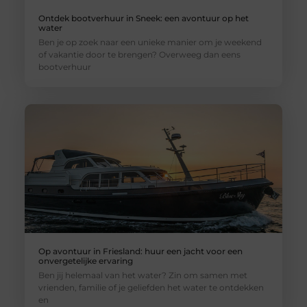
Ontdek bootverhuur in Sneek: een avontuur op het
water
Ben je op zoek naar een unieke manier om je weekend
of vakantie door te brengen? Overweeg dan eens
bootverhuur
Op avontuur in Friesland: huur een jacht voor een
onvergetelijke ervaring
Ben jij helemaal van het water? Zin om samen met
vrienden, familie of je geliefden het water te ontdekken
en