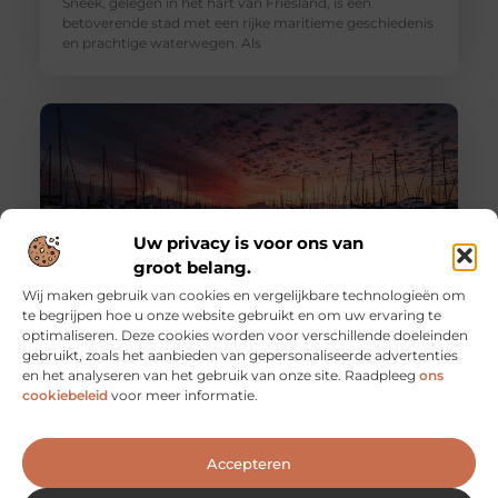
Sneek, gelegen in het hart van Friesland, is een
betoverende stad met een rijke maritieme geschiedenis
en prachtige waterwegen. Als
Uw privacy is voor ons van
groot belang.
Wij maken gebruik van cookies en vergelijkbare technologieën om
te begrijpen hoe u onze website gebruikt en om uw ervaring te
optimaliseren. Deze cookies worden voor verschillende doeleinden
Een elektrische sloep kopen?
gebruikt, zoals het aanbieden van gepersonaliseerde advertenties
Laat de motoren brullen en de golven opspatten terwijl
en het analyseren van het gebruik van onze site. Raadpleeg
ons
je de waterwegen verkent. Maar wacht eens even, wie
cookiebeleid
voor meer informatie.
heeft die
Accepteren