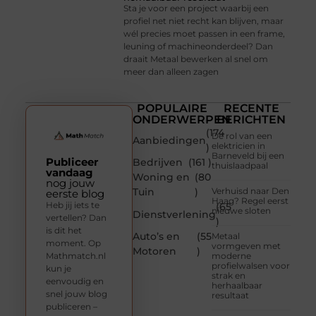
Sta je voor een project waarbij een
profiel net niet recht kan blijven, maar
wél precies moet passen in een frame,
leuning of machineonderdeel? Dan
draait Metaal bewerken al snel om
meer dan alleen zagen
POPULAIRE
RECENTE
ONDERWERPEN
BERICHTEN
(174
De rol van een
Aanbiedingen
elektricien in
)
Barneveld bij een
Publiceer
Bedrijven
(161 )
thuislaadpaal
vandaag
Woning en
(80
nog jouw
Tuin
)
Verhuisd naar Den
eerste blog
Haag? Regel eerst
Heb jij iets te
(65
nieuwe sloten
Dienstverlening
vertellen? Dan
)
is dit het
Auto’s en
(55
Metaal
moment. Op
vormgeven met
Motoren
)
Mathmatch.nl
moderne
profielwalsen voor
kun je
strak en
eenvoudig en
herhaalbaar
snel jouw blog
resultaat
publiceren –