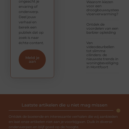
ongeacht je
Waarom kiezen
voor een
ervaring of
droogbouwsysteem
onderwerp.
vloerverwarming?
Deel jouw
verhaal en
Ontdek de
bereik een
voordelen van een
publiek dat op
barbier opleiding
zoek is naar
échte content.
Van
videodeurbellen
tot slimme
cilinders: de
Meld je
nieuwste trends in
aan
woningbeveiliging
in Montfoort
Laatste artikelen die u niet mag missen
Ontdek de boeiende en interessante verhalen die wij aanbieden
en laat onze artikelen niet aan je voorbijgaan. Duik in diverse
onderwerpen en blijf goed op de hoogte.