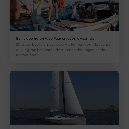
Een sloep huren Alde Feanen voor je vaar reis
Stap aan boord en laat je verwelkomen door de zachte
deining van het water, de ruisende rietkragen en de
betoverende