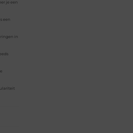
er je een
is een
aringen in
teeds
de
lariteit