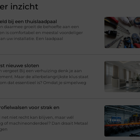
r inzicht
eld bij een thuislaadpaal
 en daarmee groeit de behoefte aan een
en is comfortabel en meestal voordeliger
an uw installatie. Een laadpaal
st nieuwe sloten
n vergeet Bij een verhuizing denk je aan
ment. Maar de allerbelangrijkste klus staat
arom dat essentieel is? Omdat je simpelweg
fielwalsen voor strak en
l net niet recht kan blijven, maar wél
ing of machineonderdeel? Dan draait Metaal
agen