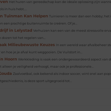
oven
Het huren van gereedschap kan de ideale oplossing zijn wanne
s in huis hebt....
en Tuinman Kan Helpen
Tuinieren is meer dan een hobby; het 
een prachtige buitenruimte te creëren. Of je...
rijf in Lelystad
Verhuizen kan een van de meest stressvolle erv
n dozen tot het regelen van...
 Maak Milieubewuste Keuzes
In een wereld waar afvalbeheer s
en hoe je je afval kunt weggooien. De Vuilstort in...
in Hoorn
Werkkleding is vaak een ondergewaardeerd aspect van 
t alleen je veiligheid verhoogt, maar ook je professionele...
 Gouda
Zaalvoetbal, ook bekend als indoor soccer, wint snel aan popu
geschiedenis, is deze sport uitgegroeid tot...