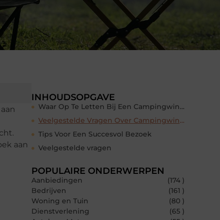
INHOUDSOPGAVE
Waar Op Te Letten Bij Een Campingwinkel
 aan
Veelgestelde Vragen Over Campingwinkels
cht.
Tips Voor Een Succesvol Bezoek
oek aan
Veelgestelde vragen
POPULAIRE ONDERWERPEN
Aanbiedingen
(174 )
Bedrijven
(161 )
Woning en Tuin
(80 )
Dienstverlening
(65 )