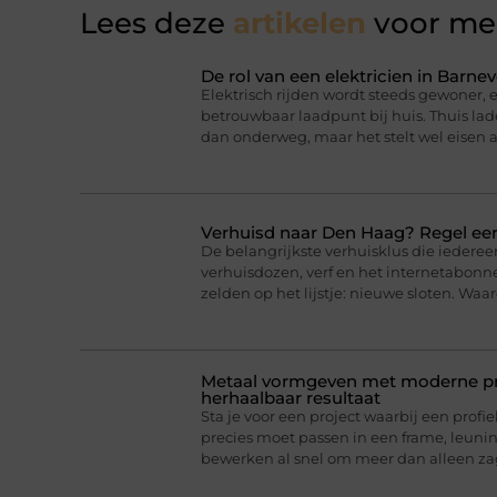
Lees deze
artikelen
voor mee
De rol van een elektricien in Barnev
Elektrisch rijden wordt steeds gewoner,
betrouwbaar laadpunt bij huis. Thuis lad
dan onderweg, maar het stelt wel eisen a
Verhuisd naar Den Haag? Regel eer
De belangrijkste verhuisklus die iederee
verhuisdozen, verf en het internetabonne
zelden op het lijstje: nieuwe sloten. Wa
Metaal vormgeven met moderne pro
herhaalbaar resultaat
Sta je voor een project waarbij een profie
precies moet passen in een frame, leun
bewerken al snel om meer dan alleen z