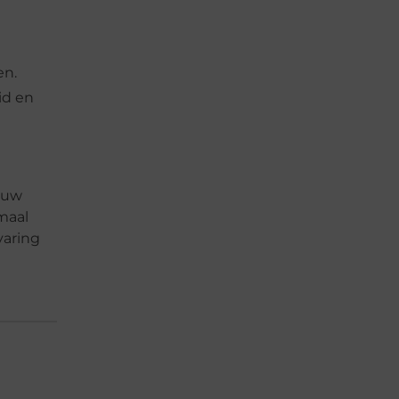
en.
id en
 uw
maal
varing