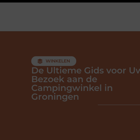
WINKELEN
De Ultieme Gids voor U
Bezoek aan de
Campingwinkel in
Groningen