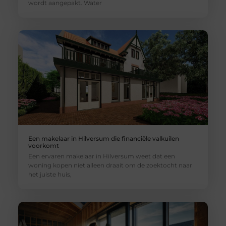
wordt aangepakt. Water
Een makelaar in Hilversum die financiële valkuilen
voorkomt
Een ervaren makelaar in Hilversum weet dat een
woning kopen niet alleen draait om de zoektocht naar
het juiste huis,