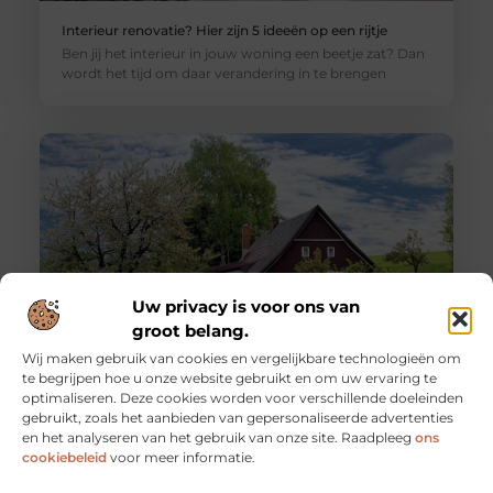
Interieur renovatie? Hier zijn 5 ideeën op een rijtje
Ben jij het interieur in jouw woning een beetje zat? Dan
wordt het tijd om daar verandering in te brengen
Uw privacy is voor ons van
groot belang.
Wij maken gebruik van cookies en vergelijkbare technologieën om
3x tips voor een goede verzorging van jouw tuin
te begrijpen hoe u onze website gebruikt en om uw ervaring te
Heb je veel geld geïnvesteerd in je nieuwe tuin? Grote
optimaliseren. Deze cookies worden voor verschillende doeleinden
kans dat je dan zolang mogelijk van deze prachtige tuin
gebruikt, zoals het aanbieden van gepersonaliseerde advertenties
en het analyseren van het gebruik van onze site. Raadpleeg
ons
cookiebeleid
voor meer informatie.