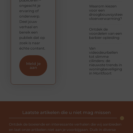
publiceren –
ongeacht je
Waarom kiezen
voor een
ervaring of
droogbouwsysteem
onderwerp.
vloerverwarming?
Deel jouw
verhaal en
Ontdek de
bereik een
voordelen van een
publiek dat op
barbier opleiding
zoek is naar
échte content.
Van
videodeurbellen
tot slimme
cilinders: de
Meld je
nieuwste trends in
aan
woningbeveiliging
in Montfoort
Laatste artikelen die u niet mag missen
Ontdek de boeiende en interessante verhalen die wij aanbieden
en laat onze artikelen niet aan je voorbijgaan. Duik in diverse