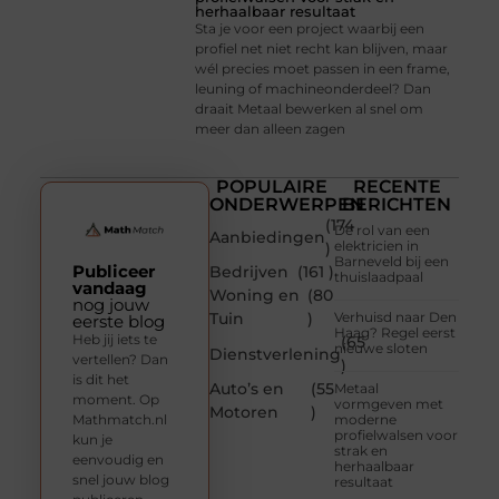
herhaalbaar resultaat
Sta je voor een project waarbij een
profiel net niet recht kan blijven, maar
wél precies moet passen in een frame,
leuning of machineonderdeel? Dan
draait Metaal bewerken al snel om
meer dan alleen zagen
POPULAIRE
RECENTE
ONDERWERPEN
BERICHTEN
(174
De rol van een
Aanbiedingen
elektricien in
)
Barneveld bij een
Publiceer
Bedrijven
(161 )
thuislaadpaal
vandaag
Woning en
(80
nog jouw
Tuin
)
Verhuisd naar Den
eerste blog
Haag? Regel eerst
Heb jij iets te
(65
nieuwe sloten
Dienstverlening
vertellen? Dan
)
is dit het
Auto’s en
(55
Metaal
moment. Op
vormgeven met
Motoren
)
Mathmatch.nl
moderne
profielwalsen voor
kun je
strak en
eenvoudig en
herhaalbaar
snel jouw blog
resultaat