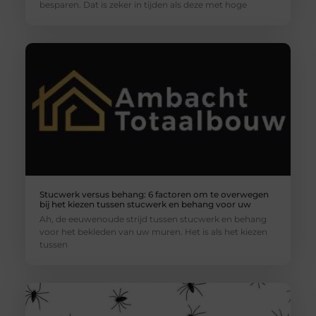
besparen. Dat is zeker in tijden als deze met hoge
Stucwerk versus behang: 6 factoren om te overwegen
bij het kiezen tussen stucwerk en behang voor uw
Ah, de eeuwenoude strijd tussen stucwerk en behang
voor het bekleden van uw muren. Het is als het kiezen
tussen