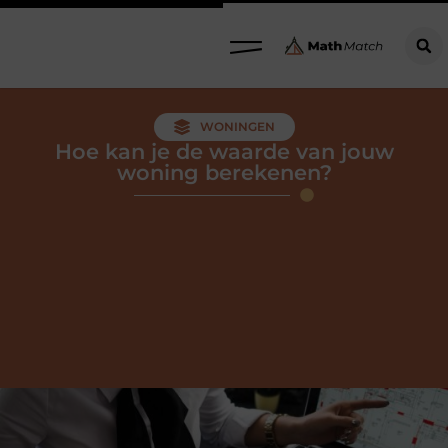
WONINGEN
Hoe kan je de waarde van jouw
woning berekenen?