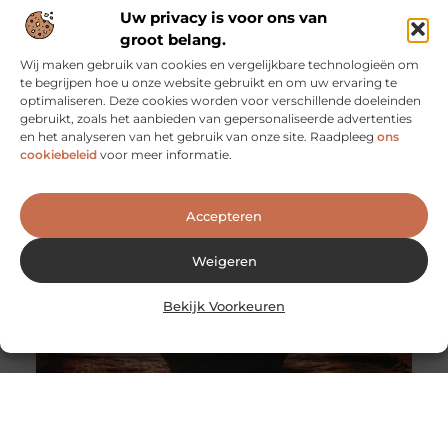
Uw privacy is voor ons van
groot belang.
Wij maken gebruik van cookies en vergelijkbare technologieën om
te begrijpen hoe u onze website gebruikt en om uw ervaring te
optimaliseren. Deze cookies worden voor verschillende doeleinden
Manieren om jezelf te ontwikkelen
gebruikt, zoals het aanbieden van gepersonaliseerde advertenties
Wil jij je graag zelf ontwikkelen, maar ben je nog op zoek
en het analyseren van het gebruik van onze site. Raadpleeg
ons
naar de juiste manier om dit te doen?
cookiebeleid
voor meer informatie.
Accepteren
Weigeren
Bekijk Voorkeuren
Een retraite alleen maar religieus? Zeker niet!
Vroeger was de insteek van een retraite meestal