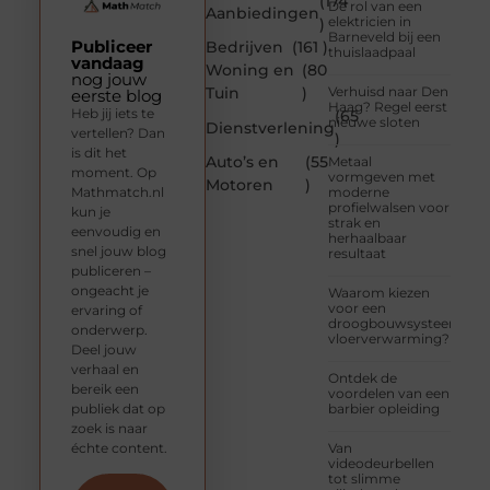
(174
De rol van een
Aanbiedingen
elektricien in
)
Barneveld bij een
Publiceer
Bedrijven
(161 )
thuislaadpaal
vandaag
Woning en
(80
nog jouw
Tuin
)
Verhuisd naar Den
eerste blog
Haag? Regel eerst
Heb jij iets te
(65
nieuwe sloten
Dienstverlening
vertellen? Dan
)
is dit het
Auto’s en
(55
Metaal
moment. Op
vormgeven met
Motoren
)
Mathmatch.nl
moderne
profielwalsen voor
kun je
strak en
eenvoudig en
herhaalbaar
snel jouw blog
resultaat
publiceren –
ongeacht je
Waarom kiezen
voor een
ervaring of
droogbouwsysteem
onderwerp.
vloerverwarming?
Deel jouw
verhaal en
Ontdek de
bereik een
voordelen van een
publiek dat op
barbier opleiding
zoek is naar
échte content.
Van
videodeurbellen
tot slimme