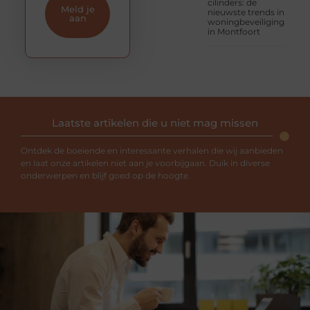
cilinders: de
Meld je
nieuwste trends in
aan
woningbeveiliging
in Montfoort
Laatste artikelen die u niet mag missen
Ontdek de boeiende en interessante verhalen die wij aanbieden
en laat onze artikelen niet aan je voorbijgaan. Duik in diverse
onderwerpen en blijf goed op de hoogte.