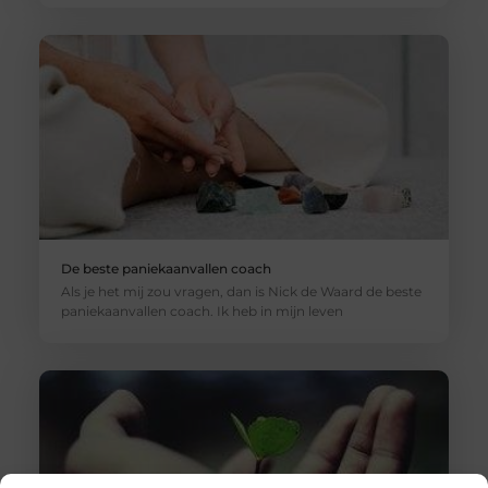
De beste paniekaanvallen coach
Als je het mij zou vragen, dan is Nick de Waard de beste
paniekaanvallen coach. Ik heb in mijn leven