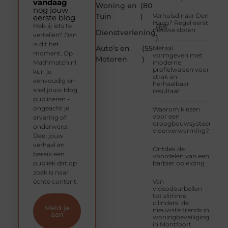
vandaag
Woning en
(80
nog jouw
Tuin
)
Verhuisd naar Den
eerste blog
Haag? Regel eerst
Heb jij iets te
(65
nieuwe sloten
Dienstverlening
vertellen? Dan
)
is dit het
Auto’s en
(55
Metaal
moment. Op
vormgeven met
Motoren
)
Mathmatch.nl
moderne
profielwalsen voor
kun je
strak en
eenvoudig en
herhaalbaar
snel jouw blog
resultaat
publiceren –
ongeacht je
Waarom kiezen
voor een
ervaring of
droogbouwsysteem
onderwerp.
vloerverwarming?
Deel jouw
verhaal en
Ontdek de
bereik een
voordelen van een
publiek dat op
barbier opleiding
zoek is naar
échte content.
Van
videodeurbellen
tot slimme
cilinders: de
Meld je
nieuwste trends in
aan
woningbeveiliging
in Montfoort