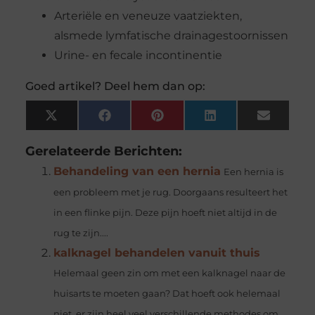
Arteriële en veneuze vaatziekten,
alsmede lymfatische drainagestoornissen
Urine- en fecale incontinentie
Goed artikel? Deel hem dan op:
X
Facebook
Pinterest
LinkedIn
Email
(Twitter)
Gerelateerde Berichten:
Behandeling van een hernia
Een hernia is
een probleem met je rug. Doorgaans resulteert het
in een flinke pijn. Deze pijn hoeft niet altijd in de
rug te zijn....
kalknagel behandelen vanuit thuis
Helemaal geen zin om met een kalknagel naar de
huisarts te moeten gaan? Dat hoeft ook helemaal
niet, er zijn heel veel verschillende methodes om...