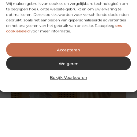
Wij maken gebruik van cookies en vergelijkbare technologieën om
Een retraite alleen maar religieus? Zeker niet!
te begrijpen hoe u onze website gebruikt en om uw ervaring te
Vroeger was de insteek van een retraite meestal
optimaliseren. Deze cookies worden voor verschillende doeleinden
religieus of spiritueel. Anno nu worden retraites
gebruikt, zoals het aanbieden van gepersonaliseerde advertenties
georganiseerd voor de mensen die
en het analyseren van het gebruik van onze site. Raadpleeg
ons
cookiebeleid
voor meer informatie.
Accepteren
Weigeren
Bekijk Voorkeuren
Yoga voor preventie burn-out
Uw medewerkers zijn het meeste waard. Zonder
werknemers zou uw bedrijf niet kunnen bestaan,
daarom is het van cruciaal belang