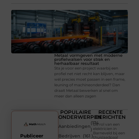
Metaal vormgeven met moderne
profielwalsen voor strak en
herhaalbaar resultaat
Sta je voor een project waarbij een
profiel net niet recht kan blijven, maar
wél precies moet passen in een frame,
leuning of machineonderdeel? Dan
draait Metaal bewerken al snel om
meer dan alleen zagen
POPULAIRE
RECENTE
ONDERWERPEN
BERICHTEN
(174
De rol van een
Aanbiedingen
elektricien in
)
Barneveld bij een
Publiceer
Bedrijven
(161 )
thuislaadpaal