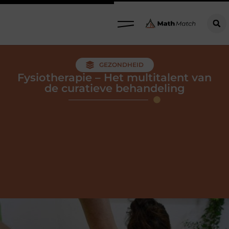
GEZONDHEID
Fysiotherapie – Het multitalent van
de curatieve behandeling