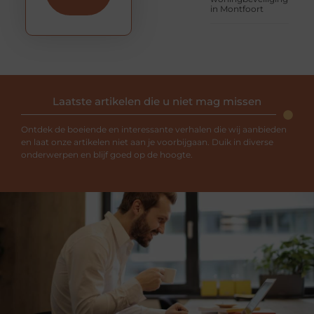
in Montfoort
Laatste artikelen die u niet mag missen
Ontdek de boeiende en interessante verhalen die wij aanbieden
en laat onze artikelen niet aan je voorbijgaan. Duik in diverse
onderwerpen en blijf goed op de hoogte.