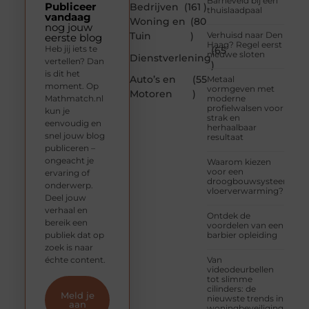
Barneveld bij een
Publiceer
Bedrijven
(161 )
thuislaadpaal
vandaag
Woning en
(80
nog jouw
Tuin
)
Verhuisd naar Den
eerste blog
Haag? Regel eerst
Heb jij iets te
(65
nieuwe sloten
Dienstverlening
vertellen? Dan
)
is dit het
Auto’s en
(55
Metaal
moment. Op
vormgeven met
Motoren
)
Mathmatch.nl
moderne
profielwalsen voor
kun je
strak en
eenvoudig en
herhaalbaar
snel jouw blog
resultaat
publiceren –
ongeacht je
Waarom kiezen
voor een
ervaring of
droogbouwsysteem
onderwerp.
vloerverwarming?
Deel jouw
verhaal en
Ontdek de
bereik een
voordelen van een
publiek dat op
barbier opleiding
zoek is naar
échte content.
Van
videodeurbellen
tot slimme
cilinders: de
Meld je
nieuwste trends in
aan
woningbeveiliging