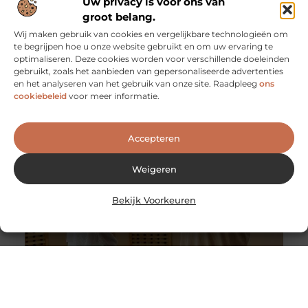
Uw privacy is voor ons van
groot belang.
Wij maken gebruik van cookies en vergelijkbare technologieën om
Een retraite alleen maar religieus? Zeker niet!
te begrijpen hoe u onze website gebruikt en om uw ervaring te
Vroeger was de insteek van een retraite meestal
optimaliseren. Deze cookies worden voor verschillende doeleinden
religieus of spiritueel. Anno nu worden retraites
gebruikt, zoals het aanbieden van gepersonaliseerde advertenties
georganiseerd voor de mensen die
en het analyseren van het gebruik van onze site. Raadpleeg
ons
cookiebeleid
voor meer informatie.
Accepteren
Weigeren
Bekijk Voorkeuren
Yoga voor preventie burn-out
Uw medewerkers zijn het meeste waard. Zonder
werknemers zou uw bedrijf niet kunnen bestaan,
daarom is het van cruciaal belang