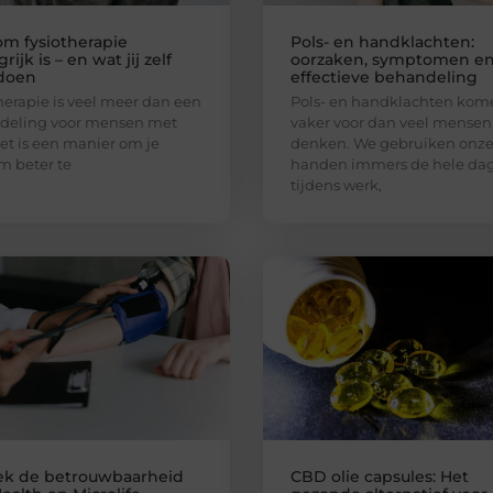
m fysiotherapie
Pols- en handklachten:
rijk is – en wat jij zelf
oorzaken, symptomen e
doen
effectieve behandeling
herapie is veel meer dan een
Pols- en handklachten kom
deling voor mensen met
vaker voor dan veel mensen
Het is een manier om je
denken. We gebruiken onz
m beter te
handen immers de hele dag
tijdens werk,
k de betrouwbaarheid
CBD olie capsules: Het