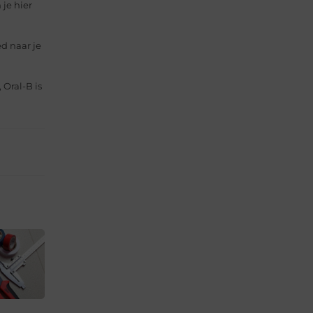
 je hier
d naar je
 Oral-B is