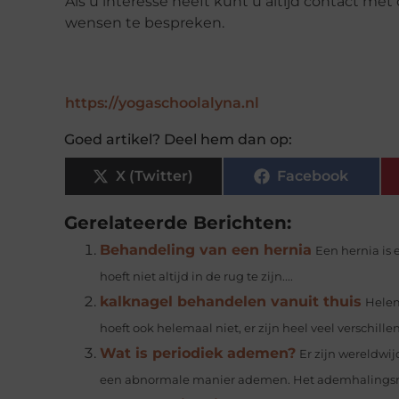
Als u interesse heeft kunt u altijd contact m
wensen te bespreken.
https://yogaschoolalyna.nl
Goed artikel? Deel hem dan op:
X (Twitter)
Facebook
Gerelateerde Berichten:
Behandeling van een hernia
Een hernia is 
hoeft niet altijd in de rug te zijn....
kalknagel behandelen vanuit thuis
Helem
hoeft ook helemaal niet, er zijn heel veel verschil
Wat is periodiek ademen?
Er zijn wereldwi
een abnormale manier ademen. Het ademhalingsrit