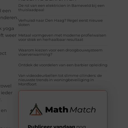
De rol van een elektricien in Barneveld bij een
thuislaadpaal
l een
inderen.
Verhuisd naar Den Haag? Regel eerst nieuwe
sloten
k yoga
ft weer
Metaal vormgeven met moderne profielwalsen
voor strak en herhaalbaar resultaat
Waarom kiezen voor een droogbouwsysteem
ect
vloerverwarming?
Ontdek de voordelen van een barbier opleiding
Van videodeurbellen tot slimme cilinders: de
nieuwste trends in woningbeveiliging in
Montfoort
zowel
 ieder
.
 en
Publiceer vandaag
nog