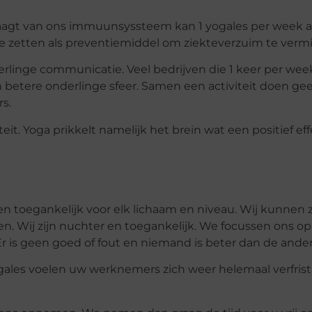
 vraagt van ons immuunsyssteem kan 1 yogales per week a
te zetten als preventiemiddel om ziekteverzuim te verm
rlinge communicatie. Veel bedrijven die 1 keer per wee
betere onderlinge sfeer. Samen een activiteit doen gee
s.
it. Yoga prikkelt namelijk het brein wat een positief eff
en toegankelijk voor elk lichaam en niveau. Wij kunnen 
n. Wij zijn nuchter en toegankelijk. We focussen ons op
 Er is geen goed of fout en niemand is beter dan de ander
gales voelen uw werknemers zich weer helemaal verfrist