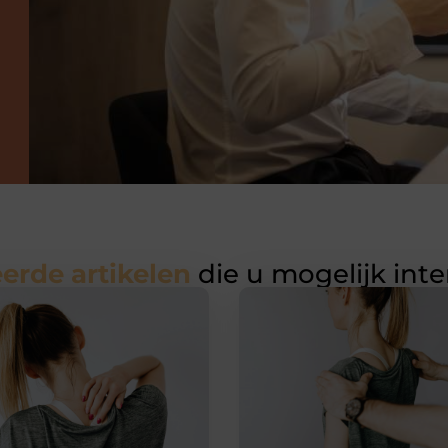
erde artikelen
die u mogelijk int