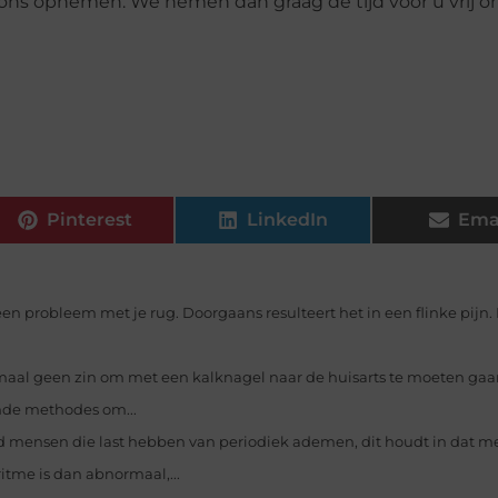
et ons opnemen. We nemen dan graag de tijd voor u vrij 
Pinterest
LinkedIn
Ema
een probleem met je rug. Doorgaans resulteert het in een flinke pijn.
aal geen zin om met een kalknagel naar de huisarts te moeten gaa
lende methodes om...
jd mensen die last hebben van periodiek ademen, dit houdt in dat 
me is dan abnormaal,...