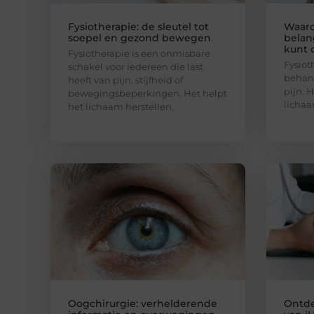
Fysiotherapie: de sleutel tot
Waaro
soepel en gezond bewegen
belang
kunt 
Fysiotherapie is een onmisbare
Fysiot
schakel voor iedereen die last
behan
heeft van pijn, stijfheid of
pijn. 
bewegingsbeperkingen. Het helpt
lichaa
het lichaam herstellen,
Oogchirurgie: verhelderende
Ontde