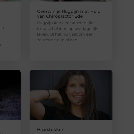
Overwin je Rugpijn met Hulp
n
van Chiropractor Ede
Rugpijn kan een aanzienlijke
en
impact hebben op uw dagelijks
leven. Of het nu gaat om een
e
zeurende pijn of een
:
Haarstukken