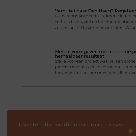
Verhuisd naar Den Haag? Regel eer
De belangrijkste verhuisklus die iederee
verhuisdozen, verf en het internetabonne
zelden op het lijstje: nieuwe sloten. Wa
Metaal vormgeven met moderne pro
herhaalbaar resultaat
Sta je voor een project waarbij een profie
precies moet passen in een frame, leun
bewerken al snel om meer dan alleen z
Laatste artikelen die u niet mag missen