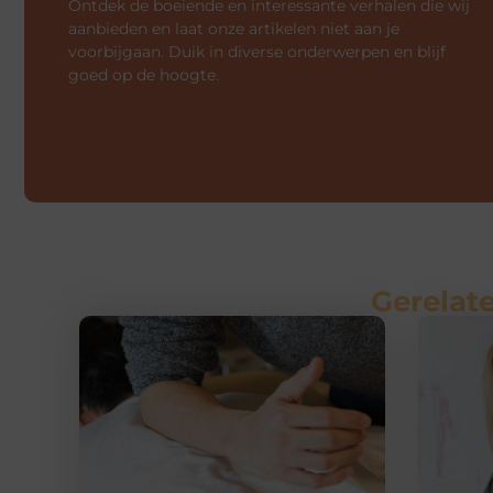
Ontdek de boeiende en interessante verhalen die wij
aanbieden en laat onze artikelen niet aan je
voorbijgaan. Duik in diverse onderwerpen en blijf
goed op de hoogte.
Gerelate