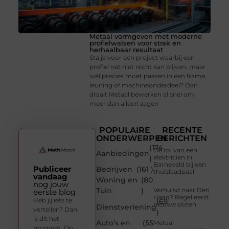
Metaal vormgeven met moderne
profielwalsen voor strak en
herhaalbaar resultaat
Sta je voor een project waarbij een
profiel net niet recht kan blijven, maar
wél precies moet passen in een frame,
leuning of machineonderdeel? Dan
draait Metaal bewerken al snel om
meer dan alleen zagen
POPULAIRE
RECENTE
ONDERWERPEN
BERICHTEN
(174
De rol van een
Aanbiedingen
elektricien in
)
Barneveld bij een
Publiceer
Bedrijven
(161 )
thuislaadpaal
vandaag
Woning en
(80
nog jouw
Tuin
)
Verhuisd naar Den
eerste blog
Haag? Regel eerst
Heb jij iets te
(65
nieuwe sloten
Dienstverlening
vertellen? Dan
)
is dit het
Auto’s en
(55
Metaal
moment. Op