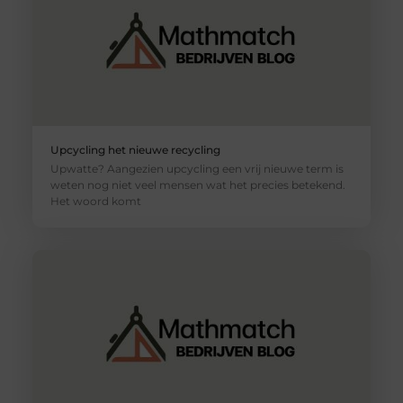
Upcycling het nieuwe recycling
Upwatte? Aangezien upcycling een vrij nieuwe term is
weten nog niet veel mensen wat het precies betekend.
Het woord komt