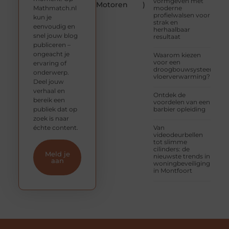
vormgeven met
Motoren
)
Mathmatch.nl
moderne
profielwalsen voor
kun je
strak en
eenvoudig en
herhaalbaar
snel jouw blog
resultaat
publiceren –
ongeacht je
Waarom kiezen
voor een
ervaring of
droogbouwsysteem
onderwerp.
vloerverwarming?
Deel jouw
verhaal en
Ontdek de
bereik een
voordelen van een
publiek dat op
barbier opleiding
zoek is naar
échte content.
Van
videodeurbellen
tot slimme
cilinders: de
Meld je
nieuwste trends in
aan
woningbeveiliging
in Montfoort