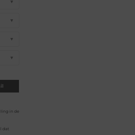
▼
▼
▼
▼
il
ling in de
l dat