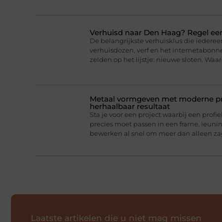
Verhuisd naar Den Haag? Regel eer
De belangrijkste verhuisklus die iederee
verhuisdozen, verf en het internetabonne
zelden op het lijstje: nieuwe sloten. Wa
Metaal vormgeven met moderne pro
herhaalbaar resultaat
Sta je voor een project waarbij een profie
precies moet passen in een frame, leun
bewerken al snel om meer dan alleen z
Laatste artikelen die u niet mag missen