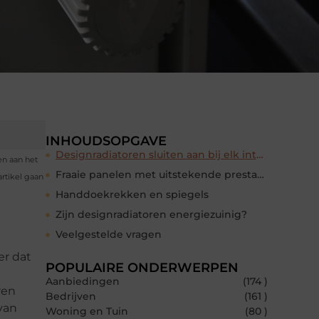
INHOUDSOPGAVE
Designradiatoren sluiten aan bij elk interieur
en aan het
Fraaie panelen met uitstekende prestaties
rtikel gaan
Handdoekrekken en spiegels
Zijn designradiatoren energiezuinig?
Veelgestelde vragen
er dat
POPULAIRE ONDERWERPEN
Aanbiedingen
(174 )
ren
Bedrijven
(161 )
 van
Woning en Tuin
(80 )