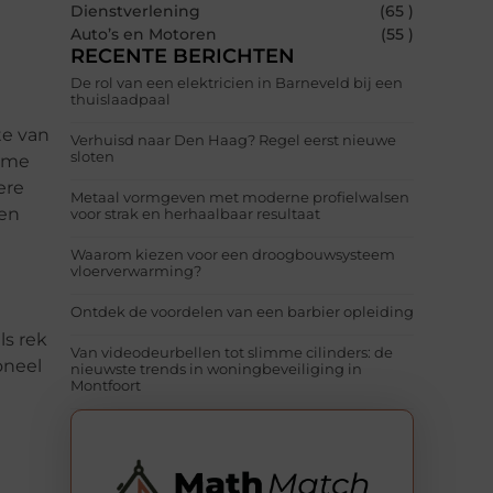
Dienstverlening
(65 )
Auto’s en Motoren
(55 )
RECENTE BERICHTEN
De rol van een elektricien in Barneveld bij een
thuislaadpaal
te van
Verhuisd naar Den Haag? Regel eerst nieuwe
sloten
name
ere
Metaal vormgeven met moderne profielwalsen
een
voor strak en herhaalbaar resultaat
Waarom kiezen voor een droogbouwsysteem
vloerverwarming?
Ontdek de voordelen van een barbier opleiding
ls rek
Van videodeurbellen tot slimme cilinders: de
oneel
nieuwste trends in woningbeveiliging in
Montfoort