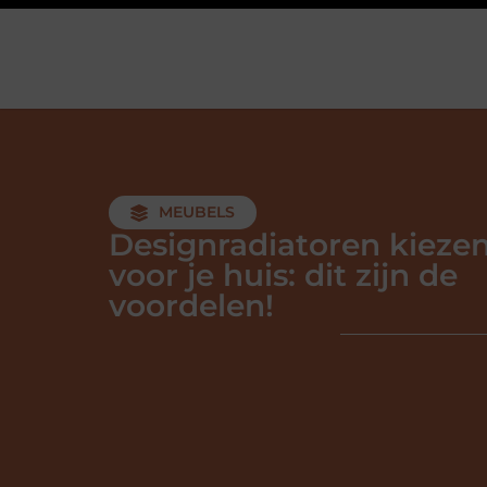
MEUBELS
Designradiatoren kieze
voor je huis: dit zijn de
voordelen!