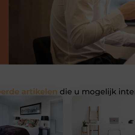
erde artikelen
die u mogelijk int