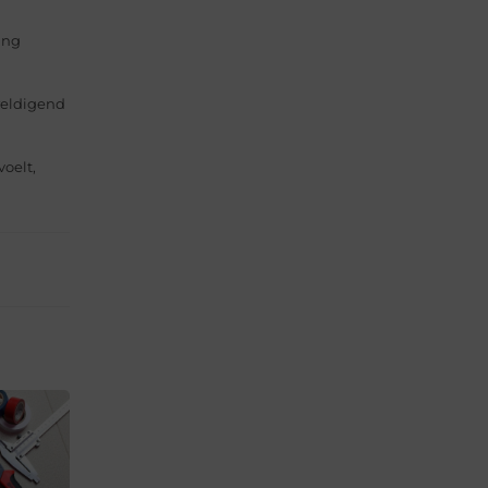
ang
weldigend
voelt,