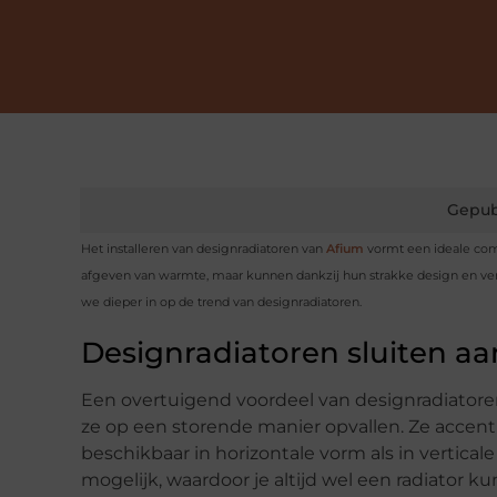
Gepub
Het installeren van designradiatoren van
Afium
vormt een ideale comb
afgeven van warmte, maar kunnen dankzij hun strakke design en versc
we dieper in op de trend van designradiatoren.
Designradiatoren sluiten aan 
Een overtuigend voordeel van designradiatoren i
ze op een storende manier opvallen. Ze accentu
beschikbaar in horizontale vorm als in vertical
mogelijk, waardoor je altijd wel een radiator kun