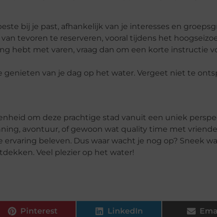
este bij je past, afhankelijk van je interesses en groepsg
 van tevoren te reserveren, vooral tijdens het hoogseizo
ring hebt met varen, vraag dan om een korte instructie v
e genieten van je dag op het water. Vergeet niet te ont
enheid om deze prachtige stad vanuit een uniek perspec
nning, avontuur, of gewoon wat
quality
time met vriend
jke ervaring beleven. Dus waar wacht je nog op? Sneek w
dekken. Veel plezier op het water!
Pinterest
LinkedIn
Ema