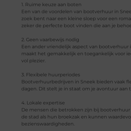
1. Ruime
k
euze aan
b
oten
Een van de voordelen van bootverhuur in Sneek
zoek bent naar een kleine sloep voor een rom
zeker de perfecte boot vinden die aan je behoe
2. Geen
v
aarbewijs
n
odig
Een ander vriendelijk aspect van bootverhuur i
maakt het gemakkelijk en toegankelijk voor i
vol plezier.
3. Flexibele
h
uurperiodes
Bootverhuurbedrijven in Sneek bieden vaak fl
dagen. Dit stelt je in staat om je avontuur aa
4. Lokale
e
xpertise
De mensen die betrokken zijn bij bootverhuur 
de stad als hun broekzak en kunnen waardevol
bezienswaardigheden.