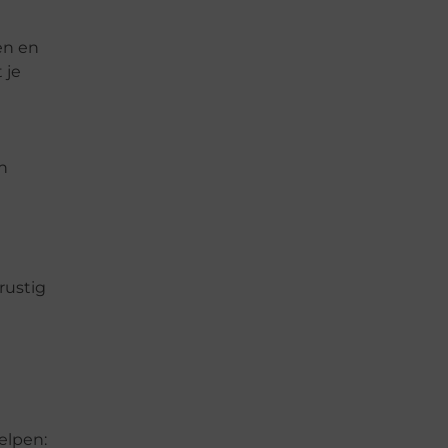
en en
 je
n
rustig
elpen: