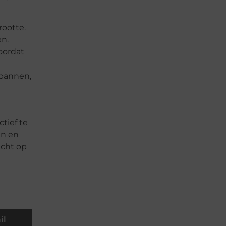
rootte.
en.
oordat
spannen,
tief te
en en
acht op
il