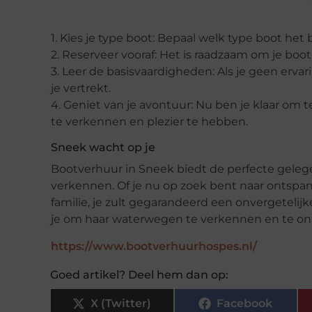
1. Kies
j
e
t
ype
b
oot: Bepaal welk type boot het b
2. Reserveer
v
ooraf: Het is raadzaam om je boot
3. Leer de
b
asisvaardigheden: Als je geen erva
je vertrekt.
4
. Geniet van
j
e
a
vontuur: Nu ben je klaar om t
te verkennen en plezier te hebben.
Sneek
w
acht op
j
e
Bootverhuur in Sneek biedt de perfecte geleg
verkennen. Of je nu op zoek bent naar ontspa
familie, je zult gegarandeerd een onvergeteli
je om haar
waterwegen
te verkennen en te ont
https://www.bootverhuurhospes.nl/
Goed artikel? Deel hem dan op:
X (Twitter)
Facebook