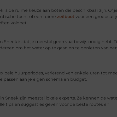
 is de ruime keuze aan boten die beschikbaar zijn. Of j
antische tocht of een ruime
zeilboot
voor een groepsuitje
ften voldoet.
n Sneek is dat je meestal geen vaarbewijs nodig hebt. D
edereen om het water op te gaan en te genieten van ee
exibele huurperiodes, variërend van enkele uren tot me
n te passen aan je eigen schema en budget.
in Sneek zijn meestal lokale experts. Ze kennen de wat
le tips en suggesties geven voor de beste
routes en