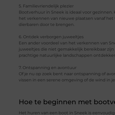
5. Familievriendelijk
p
lezier
Bootverhuur in Sneek is ideaal voor gezinnen.
het verkennen van nieuwe plaatsen vanaf het
dierbaren door te brengen.
6. Ontdek
v
erborgen
j
uweeltjes
Een ander voordeel van het verkennen van Sne
juweeltjes die niet gemakkelijk bereikbaar zijn
prachtige natuurlijke landschappen ontdekke
7. Ontspanning en
a
vontuur
Of je nu op zoek bent naar ontspanning of avon
vissen in een serene omgeving of de wind in je ze
Hoe te
b
eginnen met
b
ootv
Het huren van een boot in Sneek is eenvoudig e