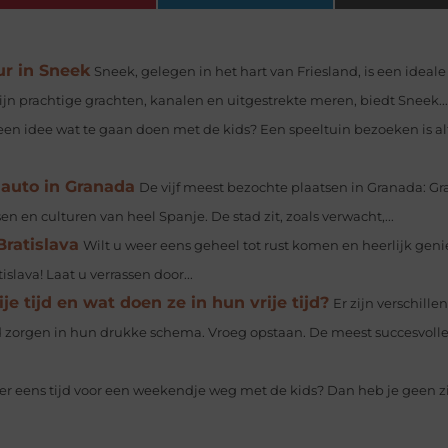
r in Sneek
Sneek, gelegen in het hart van Friesland, is een ideale
jn prachtige grachten, kanalen en uitgestrekte meren, biedt Sneek...
een idee wat te gaan doen met de kids? Een speeltuin bezoeken is al
auto in Granada
De vijf meest bezochte plaatsen in Granada: G
 en culturen van heel Spanje. De stad zit, zoals verwacht,...
Bratislava
Wilt u weer eens geheel tot rust komen en heerlijk geni
slava! Laat u verrassen door...
e tijd en wat doen ze in hun vrije tijd?
Er zijn verschille
jd zorgen in hun drukke schema. Vroeg opstaan. De meest succesvol
er eens tijd voor een weekendje weg met de kids? Dan heb je geen 