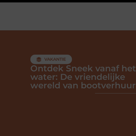
VAKANTIE
Ontdek Sneek vanaf het
water: De vriendelijke
wereld van bootverhuur