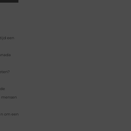
tijd een
ranada
eten?
nde
le mensen
zin om een