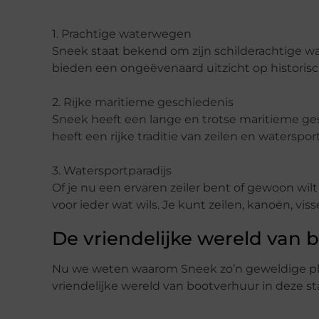
1. Prachtige
w
aterwegen
Sneek staat bekend om zijn schilderachtige w
bieden een ongeëvenaard uitzicht op histori
2. Rijke
m
aritieme
g
eschiedenis
Sneek heeft een lange en trotse maritieme ges
heeft een rijke traditie van zeilen en waterspor
3. Watersportparadijs
Of je nu een ervaren zeiler bent of gewoon wi
voor ieder wat
wils
. Je kunt zeilen, kanoën, vi
De
v
riendelijke
w
ereld van
b
Nu we weten waarom Sneek zo’n geweldige plek
vriendelijke wereld van bootverhuur in deze st