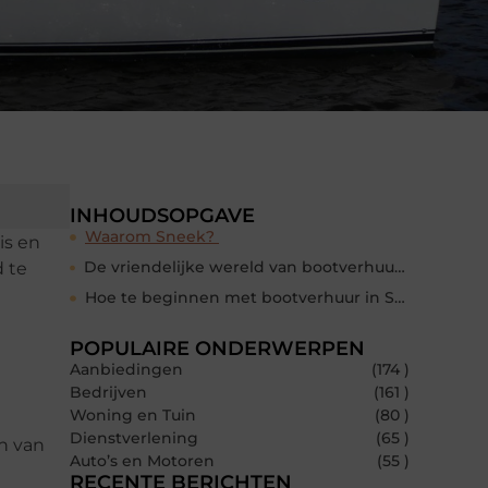
INHOUDSOPGAVE
Waarom Sneek?
is en
De vriendelijke wereld van bootverhuur in Sneek
 te
Hoe te beginnen met bootverhuur in Sneek
POPULAIRE ONDERWERPEN
Aanbiedingen
(174 )
Bedrijven
(161 )
Woning en Tuin
(80 )
Dienstverlening
(65 )
n van
Auto’s en Motoren
(55 )
RECENTE BERICHTEN