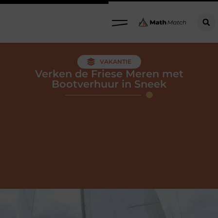
VAKANTIE
Verken de Friese Meren met
Bootverhuur in Sneek