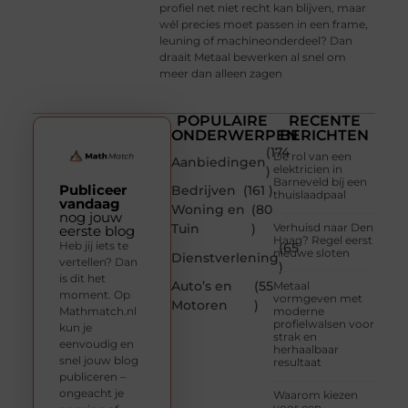
profiel net niet recht kan blijven, maar
wél precies moet passen in een frame,
leuning of machineonderdeel? Dan
draait Metaal bewerken al snel om
meer dan alleen zagen
POPULAIRE
RECENTE
ONDERWERPEN
BERICHTEN
(174
De rol van een
Aanbiedingen
elektricien in
)
Barneveld bij een
Publiceer
Bedrijven
(161 )
thuislaadpaal
vandaag
Woning en
(80
nog jouw
Tuin
)
Verhuisd naar Den
eerste blog
Haag? Regel eerst
Heb jij iets te
(65
nieuwe sloten
Dienstverlening
vertellen? Dan
)
is dit het
Auto’s en
(55
Metaal
moment. Op
vormgeven met
Motoren
)
Mathmatch.nl
moderne
profielwalsen voor
kun je
strak en
eenvoudig en
herhaalbaar
snel jouw blog
resultaat
publiceren –
ongeacht je
Waarom kiezen
voor een