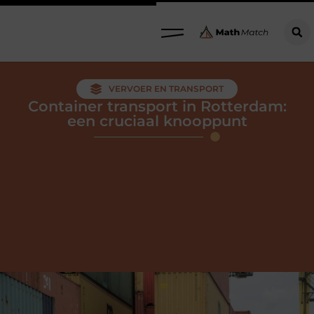
VERVOER EN TRANSPORT
Container transport in Rotterdam:
een cruciaal knooppunt