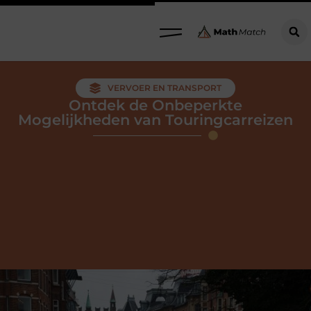
VERVOER EN TRANSPORT
Ontdek de Onbeperkte
Mogelijkheden van Touringcarreizen