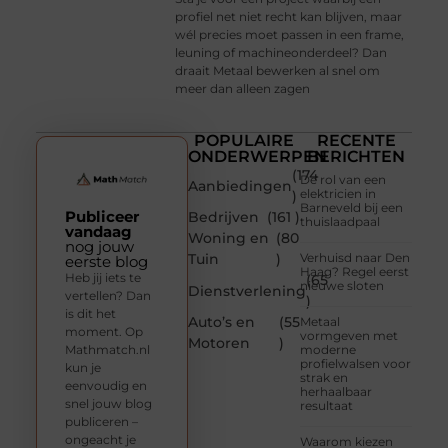
profiel net niet recht kan blijven, maar
wél precies moet passen in een frame,
leuning of machineonderdeel? Dan
draait Metaal bewerken al snel om
meer dan alleen zagen
POPULAIRE
RECENTE
ONDERWERPEN
BERICHTEN
(174
De rol van een
Aanbiedingen
elektricien in
)
Barneveld bij een
Publiceer
Bedrijven
(161 )
thuislaadpaal
vandaag
Woning en
(80
nog jouw
Tuin
)
Verhuisd naar Den
eerste blog
Haag? Regel eerst
Heb jij iets te
(65
nieuwe sloten
Dienstverlening
vertellen? Dan
)
is dit het
Auto’s en
(55
Metaal
moment. Op
vormgeven met
Motoren
)
Mathmatch.nl
moderne
profielwalsen voor
kun je
strak en
eenvoudig en
herhaalbaar
snel jouw blog
resultaat
publiceren –
ongeacht je
Waarom kiezen