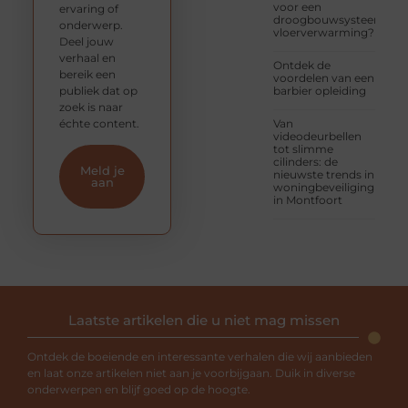
voor een
ervaring of
droogbouwsysteem
onderwerp.
vloerverwarming?
Deel jouw
verhaal en
Ontdek de
bereik een
voordelen van een
publiek dat op
barbier opleiding
zoek is naar
échte content.
Van
videodeurbellen
tot slimme
cilinders: de
Meld je
nieuwste trends in
aan
woningbeveiliging
in Montfoort
Laatste artikelen die u niet mag missen
Ontdek de boeiende en interessante verhalen die wij aanbieden
en laat onze artikelen niet aan je voorbijgaan. Duik in diverse
onderwerpen en blijf goed op de hoogte.