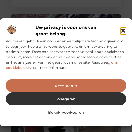
Uw privacy is voor ons van
groot belang.
Wij maken gebruik van cookies en vergelijkbare technologieën om
te begrijpen hoe u onze website gebruikt en om uw ervaring te
optimaliseren. Deze cookies worden voor verschillende doeleinden
gebruikt, zoals het aanbieden van gepersonaliseerde advertenties
en het analyseren van het gebruik van onze site. Raadpleeg
ons
cookiebeleid
voor meer informatie.
Aanhangwagen onderdelen
Welke reserve aanhangwagen onderdelen moet u
Accepteren
overwegen? Het transport van goederen, zowel op
privé als zakelijk niveau, is een werkzaamheid
Weigeren
Bekijk Voorkeuren