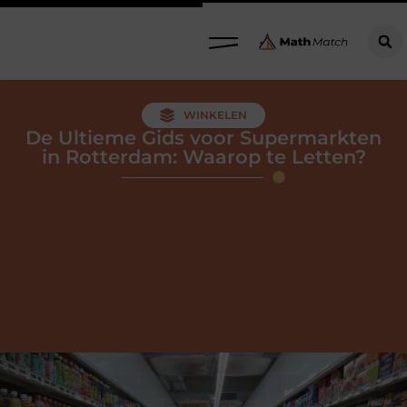
WINKELEN
De Ultieme Gids voor Supermarkten
in Rotterdam: Waarop te Letten?