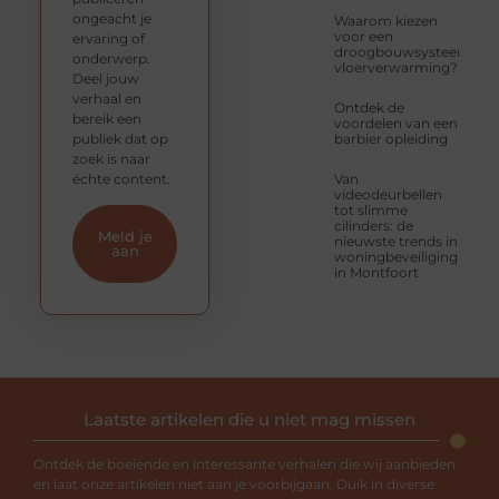
ongeacht je
Waarom kiezen
voor een
ervaring of
droogbouwsysteem
onderwerp.
vloerverwarming?
Deel jouw
verhaal en
Ontdek de
bereik een
voordelen van een
publiek dat op
barbier opleiding
zoek is naar
échte content.
Van
videodeurbellen
tot slimme
cilinders: de
Meld je
nieuwste trends in
aan
woningbeveiliging
in Montfoort
Laatste artikelen die u niet mag missen
Ontdek de boeiende en interessante verhalen die wij aanbieden
en laat onze artikelen niet aan je voorbijgaan. Duik in diverse