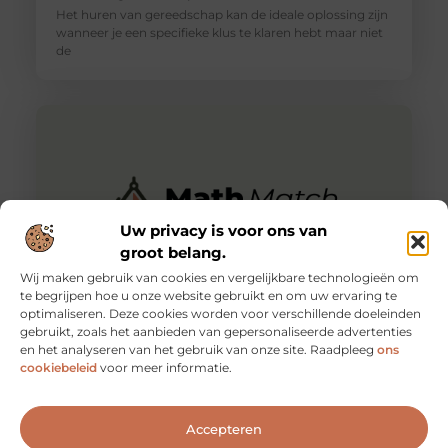
Het huren van gereedschap kan de ideale oplossing zijn
wanneer je een specifieke klus te klaren hebt maar niet
de
Uw privacy is voor ons van
groot belang.
Wij maken gebruik van cookies en vergelijkbare technologieën om
te begrijpen hoe u onze website gebruikt en om uw ervaring te
optimaliseren. Deze cookies worden voor verschillende doeleinden
Maak je huis compleet: bijenwas kopen bij
gebruikt, zoals het aanbieden van gepersonaliseerde advertenties
www.purehoney.nl
en het analyseren van het gebruik van onze site. Raadpleeg
ons
Bijenwas is een natuurproduct dat al eeuwenlang
cookiebeleid
voor meer informatie.
wordt gewaardeerd om zijn veelzijdigheid en natuurlijke
kwaliteiten. Of je nu een doe-het-zelver
Accepteren