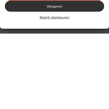
Weigeren
Bekijk Voorkeuren
Vind de Perfecte Babywinkel in Almere: Een Handige
Gids
Welkom bij onze gids voor het vinden van de ideale
babywinkel in Almere. Als kersverse ouders of
verwachtende koppels is