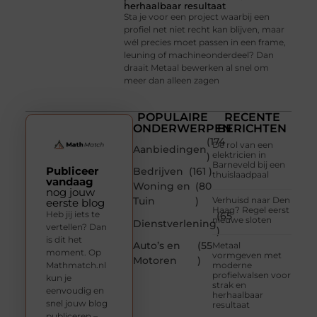
herhaalbaar resultaat
Sta je voor een project waarbij een
profiel net niet recht kan blijven, maar
wél precies moet passen in een frame,
leuning of machineonderdeel? Dan
draait Metaal bewerken al snel om
meer dan alleen zagen
POPULAIRE
RECENTE
ONDERWERPEN
BERICHTEN
(174
De rol van een
Aanbiedingen
elektricien in
)
Barneveld bij een
Publiceer
Bedrijven
(161 )
thuislaadpaal
vandaag
Woning en
(80
nog jouw
Tuin
)
Verhuisd naar Den
eerste blog
Haag? Regel eerst
Heb jij iets te
(65
nieuwe sloten
Dienstverlening
vertellen? Dan
)
is dit het
Auto’s en
(55
Metaal
moment. Op
vormgeven met
Motoren
)
Mathmatch.nl
moderne
profielwalsen voor
kun je
strak en
eenvoudig en
herhaalbaar
snel jouw blog
resultaat
publiceren –