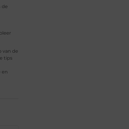
n de
oleer
p van de
e tips
e en