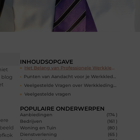
INHOUDSOPGAVE
Het Belang van Professionele Werkkleding
niet
Punten van Aandacht voor je Werkkleding in Den Bosch
e blog
et
Veelgestelde Vragen over Werkkleding in Den Bosch
Veelgestelde vragen
POPULAIRE ONDERWERPEN
Aanbiedingen
(174 )
dere
Bedrijven
(161 )
rbeeld
Woning en Tuin
(80 )
Dienstverlening
(65 )
efkok