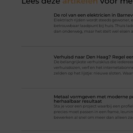
Lees deze
artikelen
voor mee
De rol van een elektricien in Barnev
Elektrisch rijden wordt steeds gewoner,
betrouwbaar laadpunt bij huis. Thuis lad
dan onderweg, maar het stelt wel eisen a
Verhuisd naar Den Haag? Regel eer
De belangrijkste verhuisklus die iederee
verhuisdozen, verf en het internetabonne
zelden op het lijstje: nieuwe sloten. Wa
Metaal vormgeven met moderne pro
herhaalbaar resultaat
Sta je voor een project waarbij een profie
precies moet passen in een frame, leun
bewerken al snel om meer dan alleen z