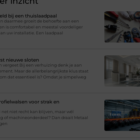
r inzicht
eld bij een thuislaadpaal
 en daarmee groeit de behoefte aan een
en is comfortabel en meestal voordeliger
an uw installatie. Een laadpaal
st nieuwe sloten
n vergeet Bij een verhuizing denk je aan
ment. Maar de allerbelangrijkste klus staat
arom dat essentieel is? Omdat je simpelweg
fielwalsen voor strak en
l net niet recht kan blijven, maar wél
ing of machineonderdeel? Dan draait Metaal
agen