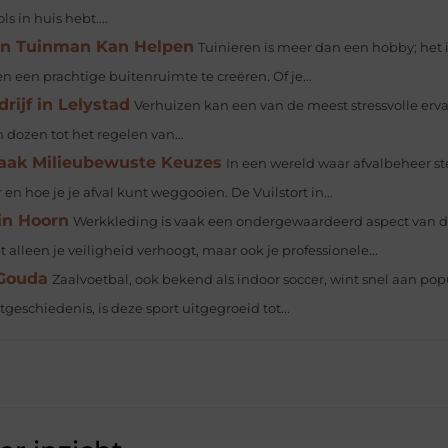
s in huis hebt....
en Tuinman Kan Helpen
Tuinieren is meer dan een hobby; het 
een prachtige buitenruimte te creëren. Of je...
rijf in Lelystad
Verhuizen kan een van de meest stressvolle erv
n dozen tot het regelen van...
 Maak Milieubewuste Keuzes
In een wereld waar afvalbeheer s
en hoe je je afval kunt weggooien. De Vuilstort in...
in Hoorn
Werkkleding is vaak een ondergewaardeerd aspect van 
t alleen je veiligheid verhoogt, maar ook je professionele...
 Gouda
Zaalvoetbal, ook bekend als indoor soccer, wint snel aan popu
geschiedenis, is deze sport uitgegroeid tot...