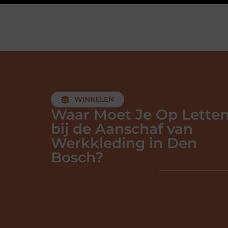
WINKELEN
Waar Moet Je Op Lette
bij de Aanschaf van
Werkkleding in Den
Bosch?