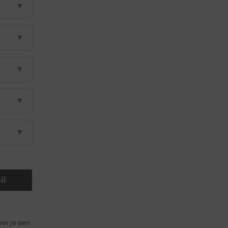
▼
▼
▼
▼
▼
il
er je een