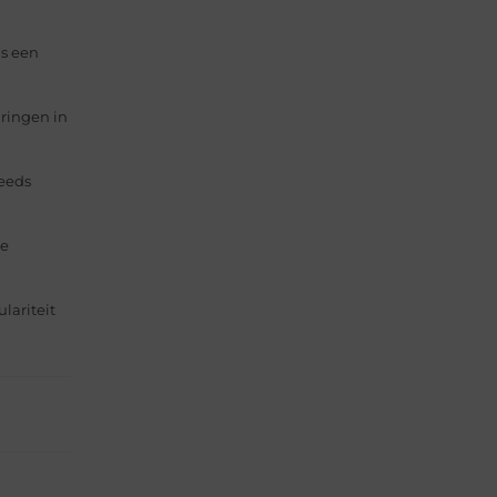
is een
aringen in
teeds
de
lariteit