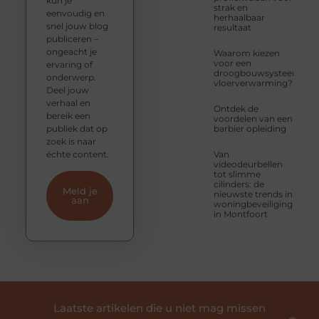
kun je
strak en
eenvoudig en
herhaalbaar
snel jouw blog
resultaat
publiceren –
ongeacht je
Waarom kiezen
voor een
ervaring of
droogbouwsysteem
onderwerp.
vloerverwarming?
Deel jouw
verhaal en
Ontdek de
bereik een
voordelen van een
publiek dat op
barbier opleiding
zoek is naar
échte content.
Van
videodeurbellen
tot slimme
cilinders: de
Meld je
nieuwste trends in
aan
woningbeveiliging
in Montfoort
Laatste artikelen die u niet mag missen