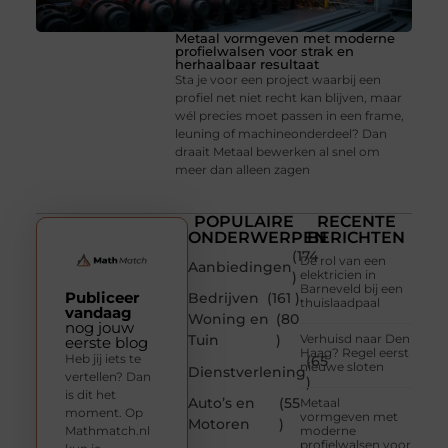
Metaal vormgeven met moderne
profielwalsen voor strak en
herhaalbaar resultaat
Sta je voor een project waarbij een
profiel net niet recht kan blijven, maar
wél precies moet passen in een frame,
leuning of machineonderdeel? Dan
draait Metaal bewerken al snel om
meer dan alleen zagen
POPULAIRE
RECENTE
ONDERWERPEN
BERICHTEN
(174
De rol van een
Aanbiedingen
elektricien in
)
Barneveld bij een
Publiceer
Bedrijven
(161 )
thuislaadpaal
vandaag
Woning en
(80
nog jouw
Tuin
)
Verhuisd naar Den
eerste blog
Haag? Regel eerst
Heb jij iets te
(65
nieuwe sloten
Dienstverlening
vertellen? Dan
)
is dit het
Auto’s en
(55
Metaal
moment. Op
vormgeven met
Motoren
)
Mathmatch.nl
moderne
profielwalsen voor