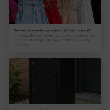
Help: een kast onder een schuin dak, hoe doe je dat?
In het dagelijks leven kom je aardig wat uitdagingen en
lastige situaties tegen en vaak is maatwerk de beste
oplossing.