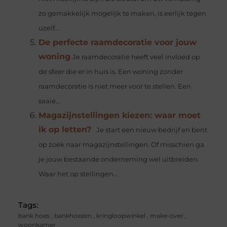
zo gemakkelijk mogelijk te maken, is eerlijk tegen
uzelf...
De perfecte raamdecoratie voor jouw
woning
Je raamdecoratie heeft veel invloed op
de sfeer die er in huis is. Een woning zonder
raamdecoratie is niet meer voor te stellen. Een
saaie...
Magazijnstellingen kiezen: waar moet
ik op letten?
Je start een nieuw bedrijf en bent
op zoek naar magazijnstellingen. Of misschien ga
je jouw bestaande onderneming wel uitbreiden.
Waar het op stellingen...
Tags:
bank hoes
,
bankhoezen
,
kringloopwinkel
,
make-over
,
woonkamer