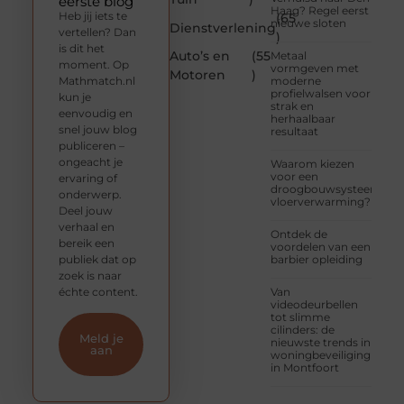
eerste blog
Haag? Regel eerst
Heb jij iets te
(65
nieuwe sloten
Dienstverlening
vertellen? Dan
)
is dit het
Auto’s en
(55
Metaal
moment. Op
vormgeven met
Motoren
)
Mathmatch.nl
moderne
profielwalsen voor
kun je
strak en
eenvoudig en
herhaalbaar
snel jouw blog
resultaat
publiceren –
ongeacht je
Waarom kiezen
voor een
ervaring of
droogbouwsysteem
onderwerp.
vloerverwarming?
Deel jouw
verhaal en
Ontdek de
bereik een
voordelen van een
publiek dat op
barbier opleiding
zoek is naar
échte content.
Van
videodeurbellen
tot slimme
cilinders: de
Meld je
nieuwste trends in
aan
woningbeveiliging
in Montfoort