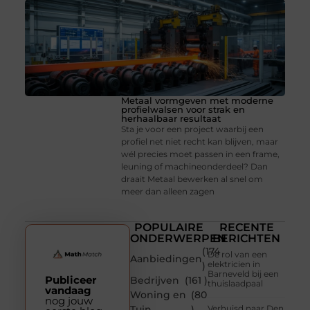
Metaal vormgeven met moderne
profielwalsen voor strak en
herhaalbaar resultaat
Sta je voor een project waarbij een
profiel net niet recht kan blijven, maar
wél precies moet passen in een frame,
leuning of machineonderdeel? Dan
draait Metaal bewerken al snel om
meer dan alleen zagen
POPULAIRE
RECENTE
ONDERWERPEN
BERICHTEN
(174
De rol van een
Aanbiedingen
elektricien in
)
Barneveld bij een
Publiceer
Bedrijven
(161 )
thuislaadpaal
vandaag
Woning en
(80
nog jouw
Tuin
)
Verhuisd naar Den