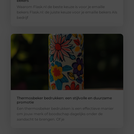
bekers
Waarom Flask.nl de beste keuze is voor je emaille
bekers Flask.nl: de juiste keuze voor je emaille bekers Als
bedrijf
Thermosbeker bedrukken: een stijlvolle en duurzame
promotie
Een thermosbeker bedrukken is een effectieve manier
om jouw merk of boodschap dagelijks onder de
aandacht te brengen. Of je