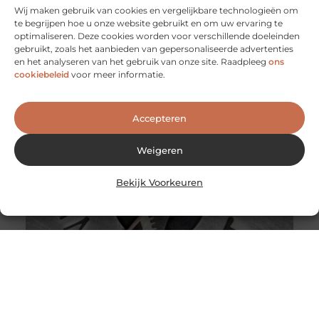
Wij maken gebruik van cookies en vergelijkbare technologieën om
te begrijpen hoe u onze website gebruikt en om uw ervaring te
optimaliseren. Deze cookies worden voor verschillende doeleinden
gebruikt, zoals het aanbieden van gepersonaliseerde advertenties
Het gemak van de Dymo 99010
en het analyseren van het gebruik van onze site. Raadpleeg
ons
Dymo 99010 is een professioneel etiketteerapparaat dat
cookiebeleid
voor meer informatie.
wordt gebruikt door bedrijven en particulieren. Het
wordt gebruikt om labels te maken
Accepteren
Weigeren
Bekijk Voorkeuren
Hybride samenwerken en verandermanagement in
organisatieadvies: de sleutel tot succes
In de huidige steeds veranderende en digitale wereld is