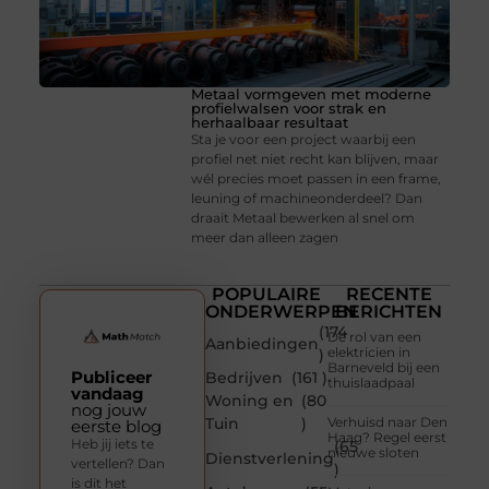
Metaal vormgeven met moderne
profielwalsen voor strak en
herhaalbaar resultaat
Sta je voor een project waarbij een
profiel net niet recht kan blijven, maar
wél precies moet passen in een frame,
leuning of machineonderdeel? Dan
draait Metaal bewerken al snel om
meer dan alleen zagen
POPULAIRE
RECENTE
ONDERWERPEN
BERICHTEN
(174
De rol van een
Aanbiedingen
elektricien in
)
Barneveld bij een
Publiceer
Bedrijven
(161 )
thuislaadpaal
vandaag
Woning en
(80
nog jouw
Tuin
)
Verhuisd naar Den
eerste blog
Haag? Regel eerst
Heb jij iets te
(65
nieuwe sloten
Dienstverlening
vertellen? Dan
)
is dit het