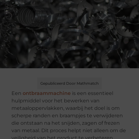
Gepubliceerd Door Mathmatch
Een
ontbraammachine
is een essentieel
hulpmiddel voor het bewerken van
metaaloppervlakken, waarbij het doel is om
scherpe randen en braampjes te verwijderen
die ontstaan na het snijden, zagen of frezen
van metaal. Dit proces helpt niet alleen om de
veiligheid van het product te verbeteren,