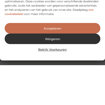
optimaliseren. Deze cookies worden voor verschillende doeleinden
gebruikt, zoals het aanbieden van gepersonaliseerde advertenties
Het gemak van de Dymo 99010
en het analyseren van het gebruik van onze site. Raadpleeg
ons
Dymo 99010 is een professioneel etiketteerapparaat dat
cookiebeleid
voor meer informatie.
wordt gebruikt door bedrijven en particulieren. Het
wordt gebruikt om labels te maken
Accepteren
Weigeren
Bekijk Voorkeuren
Hybride samenwerken en verandermanagement in
organisatieadvies: de sleutel tot succes
In de huidige steeds veranderende en digitale wereld is
het belangrijk voor organisaties om zich aan te passen
aan de