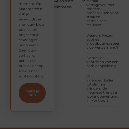
Auto’s en
(55
Metaal
moment. Op
vormgeven met
Motoren
)
Mathmatch.nl
moderne
profielwalsen voor
kun je
strak en
eenvoudig en
herhaalbaar
snel jouw blog
resultaat
publiceren –
ongeacht je
Waarom kiezen
voor een
ervaring of
droogbouwsysteem
onderwerp.
vloerverwarming?
Deel jouw
verhaal en
Ontdek de
bereik een
voordelen van een
publiek dat op
barbier opleiding
zoek is naar
échte content.
Van
videodeurbellen
tot slimme
cilinders: de
Meld je
nieuwste trends in
aan
woningbeveiliging
in Montfoort