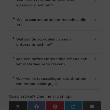
Wat is een ontbraammachine en
▼
waarvoor dient het?
Welke soorten ontbraammachines zijn
▼
er?
Wat zijn de voordelen van een
▼
ontbraammachine?
Kan een ontbraammachine schade aan
▼
het materiaal veroorzaken?
Voor welke toepassingen is ontbramen
▼
van metaal belangrijk?
Goed artikel? Deel hem dan op:
X
Facebook
Pinterest
LinkedIn
Email