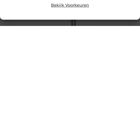
Bekijk Voorkeuren
Bent u op zoek naar een bedrijfspand in Zevenaar?
Bent u recent een onderneming gestart in de omgeving
van Zevenaar? Zoekt u nog naar een geschikte
kantoorruimte zonder vast