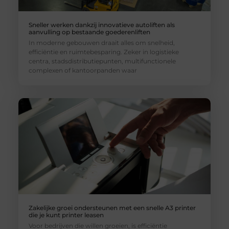
Sneller werken dankzij innovatieve autoliften als
aanvulling op bestaande goederenliften
In moderne gebouwen draait alles om snelheid,
efficiëntie en ruimtebesparing. Zeker in logistieke
centra, stadsdistributiepunten, multifunctionele
complexen of kantoorpanden waar
Zakelijke groei ondersteunen met een snelle A3 printer
die je kunt printer leasen
Voor bedrijven die willen groeien, is efficiëntie