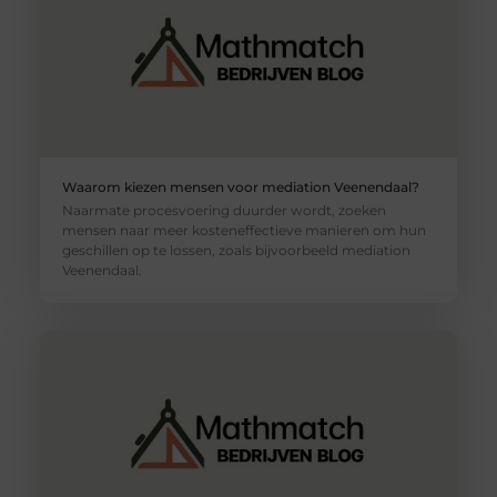
Waarom kiezen mensen voor mediation Veenendaal?
Naarmate procesvoering duurder wordt, zoeken
mensen naar meer kosteneffectieve manieren om hun
geschillen op te lossen, zoals bijvoorbeeld mediation
Veenendaal.