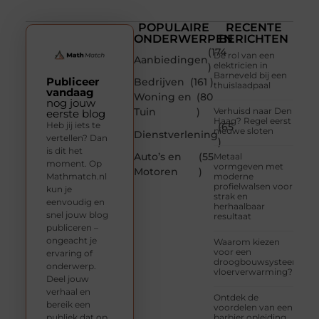
POPULAIRE
RECENTE
ONDERWERPEN
BERICHTEN
(174
De rol van een
Aanbiedingen
elektricien in
)
Barneveld bij een
Publiceer
Bedrijven
(161 )
thuislaadpaal
vandaag
Woning en
(80
nog jouw
Tuin
)
Verhuisd naar Den
eerste blog
Haag? Regel eerst
Heb jij iets te
(65
nieuwe sloten
Dienstverlening
vertellen? Dan
)
is dit het
Auto’s en
(55
Metaal
moment. Op
vormgeven met
Motoren
)
Mathmatch.nl
moderne
profielwalsen voor
kun je
strak en
eenvoudig en
herhaalbaar
snel jouw blog
resultaat
publiceren –
ongeacht je
Waarom kiezen
voor een
ervaring of
droogbouwsysteem
onderwerp.
vloerverwarming?
Deel jouw
verhaal en
Ontdek de
bereik een
voordelen van een
publiek dat op
barbier opleiding